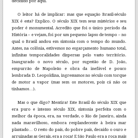
decidido por aqui.
O leitor há de implicar: mas que equação Brasil-século
XIX é esta? Explico. O século XIX tem seus mistérios e seu
poder é monumental. Acredito que foi o único período da
História – e vejam, foi por um pequeno lapso de tempo – no
qual o Brasil andou em sintonia com o tempo do mundo.
Antes, na colônia, estivemos no esgarçamento humano total,
infinitas temporalidades dispersas pelo vasto território.
Inaugurado o novo século, por sugestão de D. João,
empurrão de Napoleão e obra da inefável e pouco
lembrada D. Leopoldina, ingressamos no século com torque
de motor a vapor (mas sem os motores, pois cá não os
tínhamos…).
Mas o que digo? Mentira! Este Brasil do século XIX que
era puro e intenso século XIX, sintonia perfeita com o
melhor da época, era, na verdade, o Rio de Janeiro, ainda
nada maravilhoso, embora resplandecente à beira mar
plantado… O resto do país, do pobre país, decaído o ouro e
arruinadas as Gerais, era a roça! E São Paulo era a roça mais