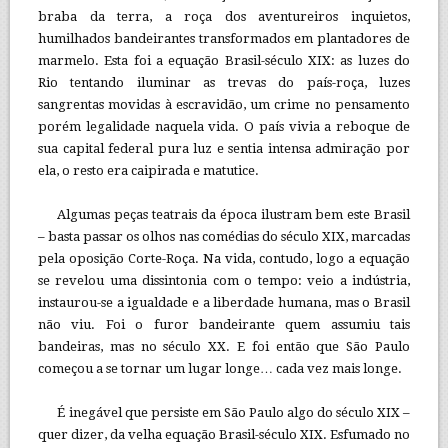
braba da terra, a roça dos aventureiros inquietos,
humilhados bandeirantes transformados em plantadores de
marmelo. Esta foi a equação Brasil-século XIX: as luzes do
Rio tentando iluminar as trevas do país-roça, luzes
sangrentas movidas à escravidão, um crime no pensamento
porém legalidade naquela vida. O país vivia a reboque de
sua capital federal pura luz e sentia intensa admiração por
ela, o resto era caipirada e matutice.
Algumas peças teatrais da época ilustram bem este Brasil
– basta passar os olhos nas comédias do século XIX, marcadas
pela oposição Corte-Roça. Na vida, contudo, logo a equação
se revelou uma dissintonia com o tempo: veio a indústria,
instaurou-se a igualdade e a liberdade humana, mas o Brasil
não viu. Foi o furor bandeirante quem assumiu tais
bandeiras, mas no século XX. E foi então que São Paulo
começou a se tornar um lugar longe… cada vez mais longe.
É inegável que persiste em São Paulo algo do século XIX –
quer dizer, da velha equação Brasil-século XIX. Esfumado no