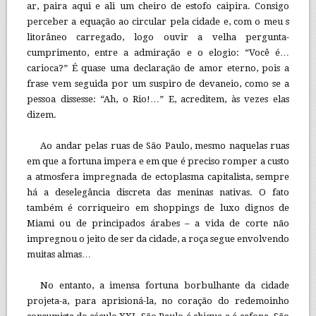
ar, paira aqui e ali um cheiro de estofo caipira. Consigo
perceber a equação ao circular pela cidade e, com o meu s
litorâneo carregado, logo ouvir a velha pergunta-
cumprimento, entre a admiração e o elogio: “Você é…
carioca?” É quase uma declaração de amor eterno, pois a
frase vem seguida por um suspiro de devaneio, como se a
pessoa dissesse: “Ah, o Rio!…” E, acreditem, às vezes elas
dizem.
Ao andar pelas ruas de São Paulo, mesmo naquelas ruas
em que a fortuna impera e em que é preciso romper a custo
a atmosfera impregnada de ectoplasma capitalista, sempre
há a deselegância discreta das meninas nativas. O fato
também é corriqueiro em shoppings de luxo dignos de
Miami ou de principados árabes – a vida de corte não
impregnou o jeito de ser da cidade, a roça segue envolvendo
muitas almas…
No entanto, a imensa fortuna borbulhante da cidade
projeta-a, para aprisioná-la, no coração do redemoinho