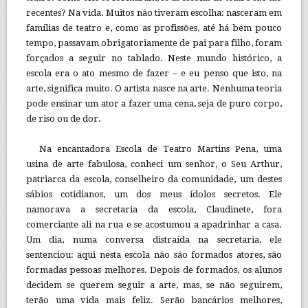
recentes? Na vida. Muitos não tiveram escolha: nasceram em
famílias de teatro e, como as profissões, até há bem pouco
tempo, passavam obrigatoriamente de pai para filho, foram
forçados a seguir no tablado. Neste mundo histórico, a
escola era o ato mesmo de fazer – e eu penso que isto, na
arte, significa muito. O artista nasce na arte. Nenhuma teoria
pode ensinar um ator a fazer uma cena, seja de puro corpo,
de riso ou de dor.
Na encantadora Escola de Teatro Martins Pena, uma
usina de arte fabulosa, conheci um senhor, o Seu Arthur,
patriarca da escola, conselheiro da comunidade, um destes
sábios cotidianos, um dos meus ídolos secretos. Ele
namorava a secretaria da escola, Claudinete, fora
comerciante ali na rua e se acostumou a apadrinhar a casa.
Um dia, numa conversa distraída na secretaria, ele
sentenciou: aqui nesta escola não são formados atores, são
formadas pessoas melhores. Depois de formados, os alunos
decidem se querem seguir a arte, mas, se não seguirem,
terão uma vida mais feliz. Serão bancários melhores,