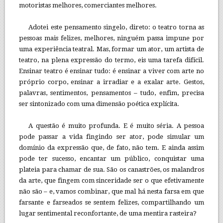
motoristas melhores, comerciantes melhores.
Adotei este pensamento singelo, direto: o teatro torna as
pessoas mais felizes, melhores, ninguém passa impune por
uma experiência teatral. Mas, formar um ator, um artista de
teatro, na plena expressão do termo, eis uma tarefa difícil.
Ensinar teatro é ensinar tudo: é ensinar a viver com arte no
próprio corpo, ensinar a irradiar e a exalar arte. Gestos,
palavras, sentimentos, pensamentos – tudo, enfim, precisa
ser sintonizado com uma dimensão poética explícita.
A questão é muito profunda. E é muito séria. A pessoa
pode passar a vida fingindo ser ator, pode simular um
domínio da expressão que, de fato, não tem. E ainda assim
pode ter sucesso, encantar um público, conquistar uma
plateia para chamar de sua. São os canastrões, os malandros
da arte, que fingem com sinceridade ser o que efetivamente
não são – e, vamos combinar, que mal há nesta farsa em que
farsante e farseados se sentem felizes, compartilhando um
lugar sentimental reconfortante, de uma mentira rasteira?