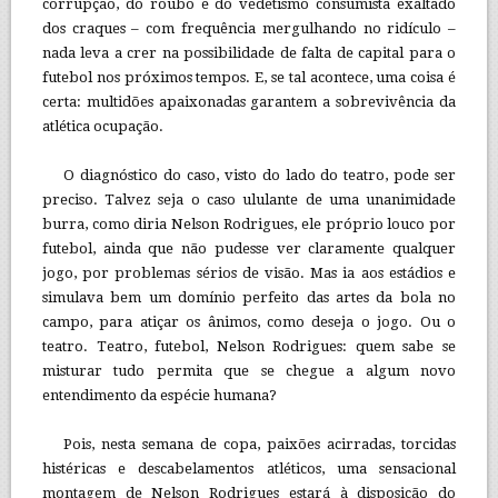
corrupção, do roubo e do vedetismo consumista exaltado
dos craques – com frequência mergulhando no ridículo –
nada leva a crer na possibilidade de falta de capital para o
futebol nos próximos tempos. E, se tal acontece, uma coisa é
certa: multidões apaixonadas garantem a sobrevivência da
atlética ocupação.
O diagnóstico do caso, visto do lado do teatro, pode ser
preciso. Talvez seja o caso ululante de uma unanimidade
burra, como diria Nelson Rodrigues, ele próprio louco por
futebol, ainda que não pudesse ver claramente qualquer
jogo, por problemas sérios de visão. Mas ia aos estádios e
simulava bem um domínio perfeito das artes da bola no
campo, para atiçar os ânimos, como deseja o jogo. Ou o
teatro. Teatro, futebol, Nelson Rodrigues: quem sabe se
misturar tudo permita que se chegue a algum novo
entendimento da espécie humana?
Pois, nesta semana de copa, paixões acirradas, torcidas
histéricas e descabelamentos atléticos, uma sensacional
montagem de Nelson Rodrigues estará à disposição do