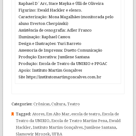
Raphael D´Arc, Stace Mayka e Úlli de Oliveira
Figurino: Ewald Hackler e elenco.
Caracterização: Mona Magalhães (monitorada pelo
aluno Everton Cherpinski)
Assistência de cenografia: Adler Franco
Iluminação: Raphael Cassou
Design e Ilustrações: Yuri Barreto
Assessoria de Imprensa: Duetto Comunicação
Produção Executiva: Jussilene Santana
Produção: Escola de Teatro da UNIRIO e PPGAC
Apoio: Instituto Martim Gonçalves
Site https://institutomartimgoncalves.com.br
Categories:
Crônicas
,
Cultura
,
Teatro
Tagged:
Atores
,
Em Alto Mar
,
escola de teatro
,
Escola de
Teatro da UNIRIO
,
Escola de Teatro Martins Pena
,
Ewald
Hackler
,
Instituto Martim Gonçalves
,
Jussilene Santana
,
Slamowir Mrozek
,
UFBA