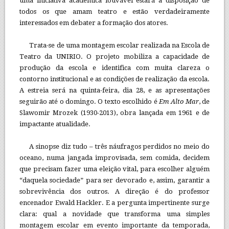
uma iniciativa acadêmica louvável estará à disposição de
todos os que amam teatro e estão verdadeiramente
interessados em debater a formação dos atores.
Trata-se de uma montagem escolar realizada na Escola de
Teatro da UNIRIO. O projeto mobiliza a capacidade de
produção da escola e identifica com muita clareza o
contorno institucional e as condições de realização da escola.
A estreia será na quinta-feira, dia 28, e as apresentações
seguirão até o domingo. O texto escolhido é
Em Alto Mar
, de
Slawomir Mrozek (1930-2013), obra lançada em 1961 e de
impactante atualidade.
A sinopse diz tudo – três náufragos perdidos no meio do
oceano, numa jangada improvisada, sem comida, decidem
que precisam fazer uma eleição vital, para escolher alguém
“daquela sociedade” para ser devorado e, assim, garantir a
sobrevivência dos outros. A direção é do professor
encenador Ewald Hackler. E a pergunta impertinente surge
clara: qual a novidade que transforma uma simples
montagem escolar em evento importante da temporada,