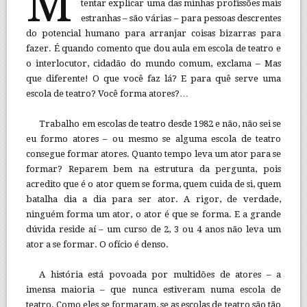
M
tentar explicar uma das minhas profissões mais
estranhas – são várias – para pessoas descrentes
do potencial humano para arranjar coisas bizarras para
fazer. É quando comento que dou aula em escola de teatro e
o interlocutor, cidadão do mundo comum, exclama – Mas
que diferente! O que você faz lá? E para quê serve uma
escola de teatro? Você forma atores?…
Trabalho em escolas de teatro desde 1982 e não, não sei se
eu formo atores – ou mesmo se alguma escola de teatro
consegue formar atores. Quanto tempo leva um ator para se
formar? Reparem bem na estrutura da pergunta, pois
acredito que é o ator quem se forma, quem cuida de si, quem
batalha dia a dia para ser ator. A rigor, de verdade,
ninguém forma um ator, o ator é que se forma. E a grande
dúvida reside aí – um curso de 2, 3 ou 4 anos não leva um
ator a se formar. O ofício é denso.
A história está povoada por multidões de atores – a
imensa maioria – que nunca estiveram numa escola de
teatro. Como eles se formaram, se as escolas de teatro são tão