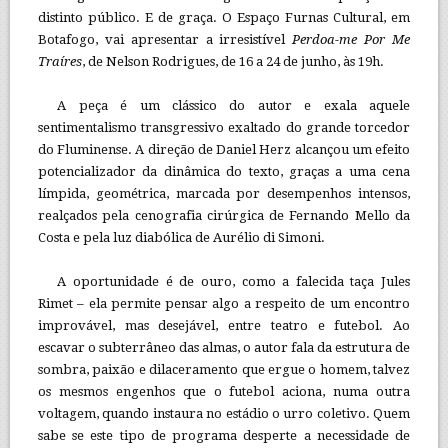
distinto público. E de graça. O Espaço Furnas Cultural, em
Botafogo, vai apresentar a irresistível
Perdoa-me Por Me
Traíres
, de Nelson Rodrigues, de 16 a 24 de junho, às 19h.
A peça é um clássico do autor e exala aquele
sentimentalismo transgressivo exaltado do grande torcedor
do Fluminense. A direção de Daniel Herz alcançou um efeito
potencializador da dinâmica do texto, graças a uma cena
límpida, geométrica, marcada por desempenhos intensos,
realçados pela cenografia cirúrgica de Fernando Mello da
Costa e pela luz diabólica de Aurélio di Simoni.
A oportunidade é de ouro, como a falecida taça Jules
Rimet – ela permite pensar algo a respeito de um encontro
improvável, mas desejável, entre teatro e futebol. Ao
escavar o subterrâneo das almas, o autor fala da estrutura de
sombra, paixão e dilaceramento que ergue o homem, talvez
os mesmos engenhos que o futebol aciona, numa outra
voltagem, quando instaura no estádio o urro coletivo. Quem
sabe se este tipo de programa desperte a necessidade de