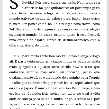
S
Duvida? Pois reconsidere sua visão. Nem sempre a
distância se faz por quilômetros ou por tempo gasto
para chegar. Às vezes, o lugar é logo ali, mas é como se lá o
mundo estivesse virado de cabeça para baixo, fosse outro
planeta. Um pouco como, no Rio, a relação Zona Norte- Zona
Sul. Um tempinho de viagem e zás – entramos numa relação
civilização-mundo de outra ordem, quase irreconhecível,
uma espécie de espiral etérea de deslumbramento com a
diferença abissal do outro.
O.K., para muita gente boa São Paulo não é longe, é logo
ali. E parte desta gente acha também que os paulistas ainda
estão apegados à equação Brasil-século XIX. Mas eu, que
embatuco sempre com avião, eu discordo, penso que
qualquer ponte-aérea é arremedo do caminho para Tóquio
– e olha que eu desconfio que jamais irei a Tóquio, ainda que
eu ame o Japão. É muito longe! Pois São Paulo, hoje, é uma
espécie de tóquiodoriodejaneiro, um lugar no qual a vida
anda de cabeça para baixo. É muito longe. O século XIX, por
lá, se foi – e, sorry, gente bronzeada distraída, despencou