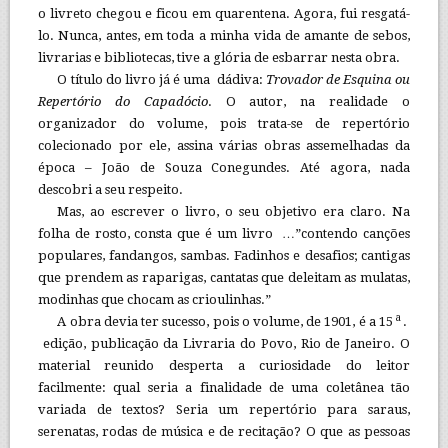
o livreto chegou e ficou em quarentena. Agora, fui resgatá-
lo. Nunca, antes, em toda a minha vida de amante de sebos,
livrarias e bibliotecas, tive a glória de esbarrar nesta obra.
O título do livro já é uma dádiva:
Trovador de Esquina ou
Repertório do Capadócio
. O autor, na realidade o
organizador do volume, pois trata-se de repertório
colecionado por ele, assina várias obras assemelhadas da
época – João de Souza Conegundes. Até agora, nada
descobri a seu respeito.
Mas, ao escrever o livro, o seu objetivo era claro. Na
folha de rosto, consta que é um livro …”contendo canções
populares, fandangos, sambas. Fadinhos e desafios; cantigas
que prendem as raparigas, cantatas que deleitam as mulatas,
modinhas que chocam as crioulinhas.”
a
A obra devia ter sucesso, pois o volume, de 1901, é a 15
.
edição, publicação da Livraria do Povo, Rio de Janeiro. O
material reunido desperta a curiosidade do leitor
facilmente: qual seria a finalidade de uma coletânea tão
variada de textos? Seria um repertório para saraus,
serenatas, rodas de música e de recitação? O que as pessoas