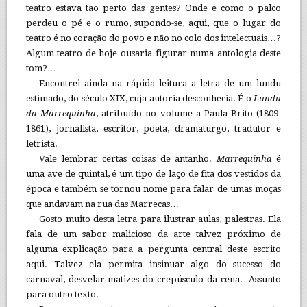
teatro estava tão perto das gentes? Onde e como o palco
perdeu o pé e o rumo, supondo-se, aqui, que o lugar do
teatro é no coração do povo e não no colo dos intelectuais…?
Algum teatro de hoje ousaria figurar numa antologia deste
tom?…
Encontrei ainda na rápida leitura a letra de um lundu
estimado, do século XIX, cuja autoria desconhecia. É o
Lundu
da Marrequinha
, atribuído no volume a Paula Brito (1809-
1861), jornalista, escritor, poeta, dramaturgo, tradutor e
letrista.
Vale lembrar certas coisas de antanho.
Marrequinha
é
uma ave de quintal, é um tipo de laço de fita dos vestidos da
época e também se tornou nome para falar de umas moças
que andavam na rua das Marrecas…
Gosto muito desta letra para ilustrar aulas, palestras. Ela
fala de um sabor malicioso da arte talvez próximo de
alguma explicação para a pergunta central deste escrito
aqui. Talvez ela permita insinuar algo do sucesso do
carnaval, desvelar matizes do crepúsculo da cena. Assunto
para outro texto.