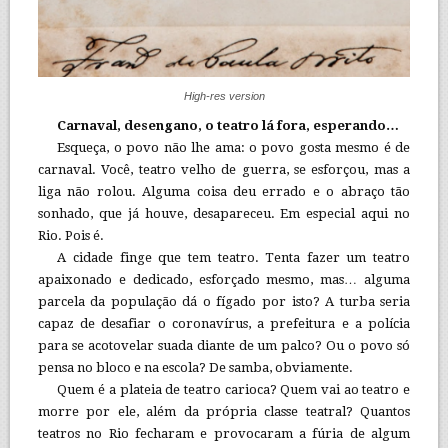
High-res version
Carnaval, desengano, o teatro lá fora, esperando…
Esqueça, o povo não lhe ama: o povo gosta mesmo é de
carnaval. Você, teatro velho de guerra, se esforçou, mas a
liga não rolou. Alguma coisa deu errado e o abraço tão
sonhado, que já houve, desapareceu. Em especial aqui no
Rio. Pois é.
A cidade finge que tem teatro. Tenta fazer um teatro
apaixonado e dedicado, esforçado mesmo, mas… alguma
parcela da população dá o fígado por isto? A turba seria
capaz de desafiar o coronavírus, a prefeitura e a polícia
para se acotovelar suada diante de um palco? Ou o povo só
pensa no bloco e na escola? De samba, obviamente.
Quem é a plateia de teatro carioca? Quem vai ao teatro e
morre por ele, além da própria classe teatral? Quantos
teatros no Rio fecharam e provocaram a fúria de algum