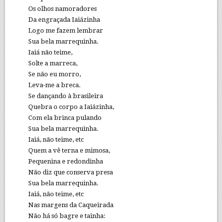
Os olhos namoradores
Da engraçada Iaiázinha
Logo me fazem lembrar
Sua bela marrequinha.
Iaiá não teime,
Solte a marreca,
Se não eu morro,
Leva-me a breca.
Se dançando à brasileira
Quebra o corpo a Iaiázinha,
Com ela brinca pulando
Sua bela marrequinha.
Iaiá, não teime, etc
Quem a vê terna e mimosa,
Pequenina e redondinha
Não diz que conserva presa
Sua bela marrequinha.
Iaiá, não teime, etc
Nas margens da Caqueirada
Não há só bagre e tainha: