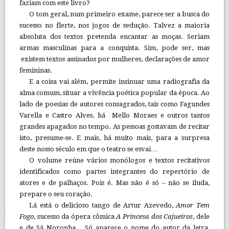
faziam com este livro?
O tom geral, num primeiro exame, parece ser a busca do
sucesso no flerte, nos jogos de sedução. Talvez a maioria
absoluta dos textos pretenda encantar as moças. Seriam
armas masculinas para a conquista. Sim, pode ser, mas
existem textos assinados por mulheres, declarações de amor
femininas.
E a coisa vai além, permite insinuar uma radiografia da
alma comum, situar a vivência poética popular da época. Ao
lado de poesias de autores consagrados, tais como Fagundes
Varella e Castro Alves, há Mello Moraes e outros tantos
grandes apagados no tempo. As pessoas gostavam de recitar
isto, presume-se. E mais, há muito mais, para a surpresa
deste nosso século em que o teatro se esvai…
O volume reúne vários monólogos e textos recitativos
identificados como partes integrantes do repertório de
atores e de palhaços. Pois é. Mas não é só – não se iluda,
prepare o seu coração.
Lá está o delicioso tango de Artur Azevedo,
Amor Tem
Fogo
, sucesso da ópera cômica
A Princesa dos Cajueiros
, dele
e de Sá Noronha… Só aparece o nome do autor da letra,