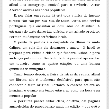
afinal uma consagração notável para o revisteiro. Artur
Azevedo andava nas bocas populares.
E, por falar em revista, lá está toda a lírica do imenso
sucesso
Tim Tim por Tim Tim
, de Sousa Bastos, uma revista
portuguesa que encantou os dois lados do Atlântico. A
estrutura do texto da revista, plástica, é um achado precioso.
Permite mudanças e acréscimos locais.
O ponto de partida é a despedida de Ulisses da ninfa
Calipso, em cuja ilha ele descansou e amou. O herói se
prepara para visitar a cidade que fundara, Lisboa, e para
andanças pelo mundo. Portanto, tanto é possível apresentar
um toureiro como as quatro estações ou uma baiana
quituteira de mungunzá.
Tanto tempo depois, a fieira de letras da revista, afinal
um libreto, não é totalmente decifrável, para quem não
conhecer o texto original. Portanto, o coração acelera ao
imaginar o quanto este teatro estava no gosto, na boca e na
memória popular.
A pergunta parece saltar clara, objetiva, das páginas
amarelecidas do papel barato usado na edição – por quê o