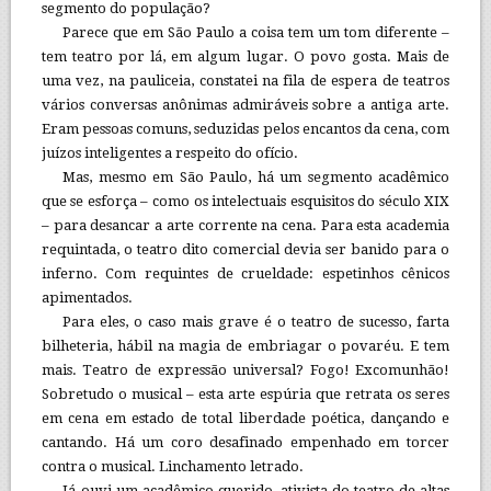
segmento do população?
Parece que em São Paulo a coisa tem um tom diferente –
tem teatro por lá, em algum lugar. O povo gosta. Mais de
uma vez, na pauliceia, constatei na fila de espera de teatros
vários conversas anônimas admiráveis sobre a antiga arte.
Eram pessoas comuns, seduzidas pelos encantos da cena, com
juízos inteligentes a respeito do ofício.
Mas, mesmo em São Paulo, há um segmento acadêmico
que se esforça – como os intelectuais esquisitos do século XIX
– para desancar a arte corrente na cena. Para esta academia
requintada, o teatro dito comercial devia ser banido para o
inferno. Com requintes de crueldade: espetinhos cênicos
apimentados.
Para eles, o caso mais grave é o teatro de sucesso, farta
bilheteria, hábil na magia de embriagar o povaréu. E tem
mais. Teatro de expressão universal? Fogo! Excomunhão!
Sobretudo o musical – esta arte espúria que retrata os seres
em cena em estado de total liberdade poética, dançando e
cantando. Há um coro desafinado empenhado em torcer
contra o musical. Linchamento letrado.
Já ouvi um acadêmico querido, ativista do teatro de altas