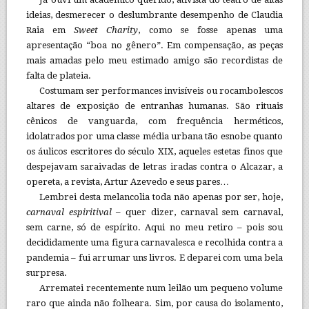
ideias, desmerecer o deslumbrante desempenho de Claudia
Raia em
Sweet Charity
, como se fosse apenas uma
apresentação “boa no gênero”. Em compensação, as peças
mais amadas pelo meu estimado amigo são recordistas de
falta de plateia.
Costumam ser performances invisíveis ou rocambolescos
altares de exposição de entranhas humanas. São rituais
cênicos de vanguarda, com frequência herméticos,
idolatrados por uma classe média urbana tão esnobe quanto
os áulicos escritores do século XIX, aqueles estetas finos que
despejavam saraivadas de letras iradas contra o Alcazar, a
opereta, a revista, Artur Azevedo e seus pares…
Lembrei desta melancolia toda não apenas por ser, hoje,
carnaval espiritival
– quer dizer, carnaval sem carnaval,
sem carne, só de espírito. Aqui no meu retiro – pois sou
decididamente uma figura carnavalesca e recolhida contra a
pandemia – fui arrumar uns livros. E deparei com uma bela
surpresa.
Arrematei recentemente num leilão um pequeno volume
raro que ainda não folheara. Sim, por causa do isolamento,