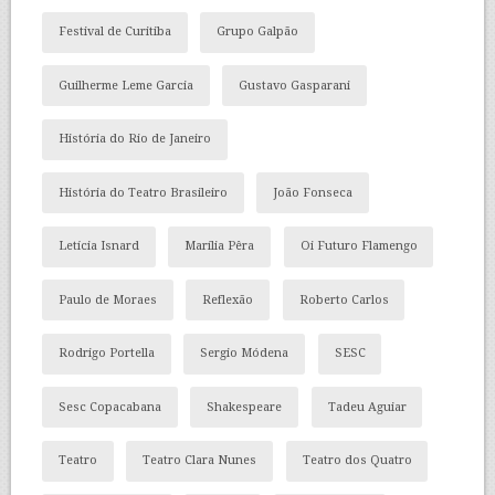
Festival de Curitiba
Grupo Galpão
Guilherme Leme Garcia
Gustavo Gasparani
História do Rio de Janeiro
História do Teatro Brasileiro
João Fonseca
Letícia Isnard
Marília Pêra
Oi Futuro Flamengo
Paulo de Moraes
Reflexão
Roberto Carlos
Rodrigo Portella
Sergio Módena
SESC
Sesc Copacabana
Shakespeare
Tadeu Aguiar
Teatro
Teatro Clara Nunes
Teatro dos Quatro