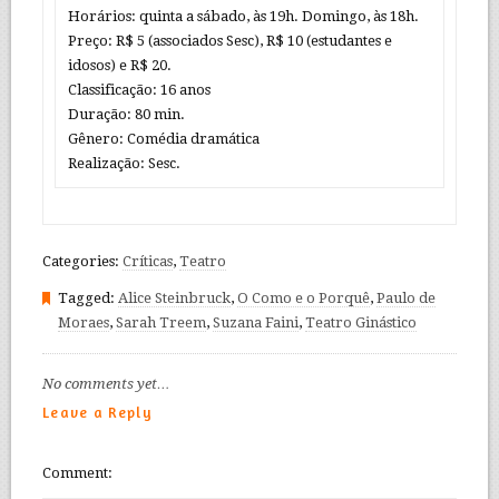
Horários: quinta a sábado, às 19h. Domingo, às 18h.
Preço: R$ 5 (associados Sesc), R$ 10 (estudantes e
idosos) e R$ 20.
Classificação: 16 anos
Duração: 80 min.
Gênero: Comédia dramática
Realização: Sesc.
Categories:
Críticas
,
Teatro
Tagged:
Alice Steinbruck
,
O Como e o Porquê
,
Paulo de
Moraes
,
Sarah Treem
,
Suzana Faini
,
Teatro Ginástico
No comments yet…
Leave a Reply
Comment