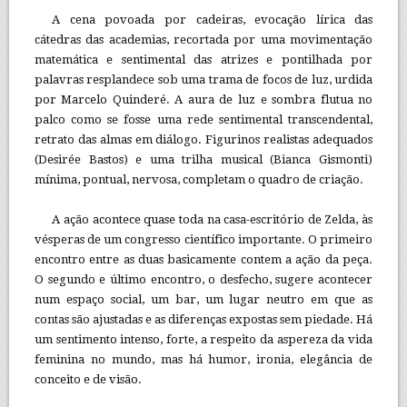
A cena povoada por cadeiras, evocação lírica das
cátedras das academias, recortada por uma movimentação
matemática e sentimental das atrizes e pontilhada por
palavras resplandece sob uma trama de focos de luz, urdida
por Marcelo Quinderé. A aura de luz e sombra flutua no
palco como se fosse uma rede sentimental transcendental,
retrato das almas em diálogo. Figurinos realistas adequados
(Desirée Bastos) e uma trilha musical (Bianca Gismonti)
mínima, pontual, nervosa, completam o quadro de criação.
A ação acontece quase toda na casa-escritório de Zelda, às
vésperas de um congresso científico importante. O primeiro
encontro entre as duas basicamente contem a ação da peça.
O segundo e último encontro, o desfecho, sugere acontecer
num espaço social, um bar, um lugar neutro em que as
contas são ajustadas e as diferenças expostas sem piedade. Há
um sentimento intenso, forte, a respeito da aspereza da vida
feminina no mundo, mas há humor, ironia, elegância de
conceito e de visão.