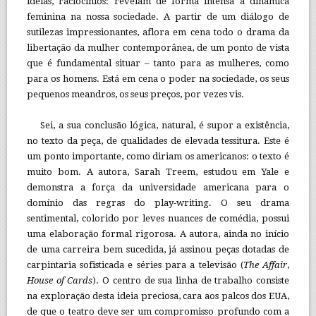
ideias, raciocínios: revelam de forma intensa a dinâmica
feminina na nossa sociedade. A partir de um diálogo de
sutilezas impressionantes, aflora em cena todo o drama da
libertação da mulher contemporânea, de um ponto de vista
que é fundamental situar – tanto para as mulheres, como
para os homens. Está em cena o poder na sociedade, os seus
pequenos meandros, os seus preços, por vezes vis.
Sei, a sua conclusão lógica, natural, é supor a existência,
no texto da peça, de qualidades de elevada tessitura. Este é
um ponto importante, como diriam os americanos: o texto é
muito bom. A autora, Sarah Treem, estudou em Yale e
demonstra a força da universidade americana para o
domínio das regras do play-writing. O seu drama
sentimental, colorido por leves nuances de comédia, possui
uma elaboração formal rigorosa. A autora, ainda no início
de uma carreira bem sucedida, já assinou peças dotadas de
carpintaria sofisticada e séries para a televisão (
The Affair
,
House of Cards
). O centro de sua linha de trabalho consiste
na exploração desta ideia preciosa, cara aos palcos dos EUA,
de que o teatro deve ser um compromisso profundo com a