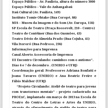
Espaço Público – Av. Paulista, altura do número 3000
Espaço Público – Vale do Anhangabaú
Itaú Cultural (Av. Paulista, 149)
Instituto Tomie Ohtake (Rua Coropé, 88)
MIS – Museu da Imagem e do Som (Av. Europa, 158)
SP Escola de Teatro (Praça Roosevelt, 210 – Centro)
Teatro de Contêiner (Rua dos Gusmões, 43)
Teatro Décio de Almeida Prado (Rua Cojuba, 45)
Vila Itororó (Rua Pedroso, 238)
Informações para Imprensa
Canal Aberto Assessoria de Imprensa
III Encontro Circulando: caminhos com o autismo”.
Dias 6 e 7 de dezembro . (UNIRIO e UFRJ)
Coordenação geral: Professores Adriana Bonfatti e
Joana Tavares (UNIRIO) e Ana Beatriz Freire e
Fábio Malcher (UFRJ)
“Projeto Circulando: Ateliê de teatro para jovens
com transtornos mentais” – projeto cadastrado na
PROExC, implantado em março de 2013 na Escola de
Teatro do Centro de Letras e Artes da UNIRIO,
através do oferecimento de ateliês de teatro para