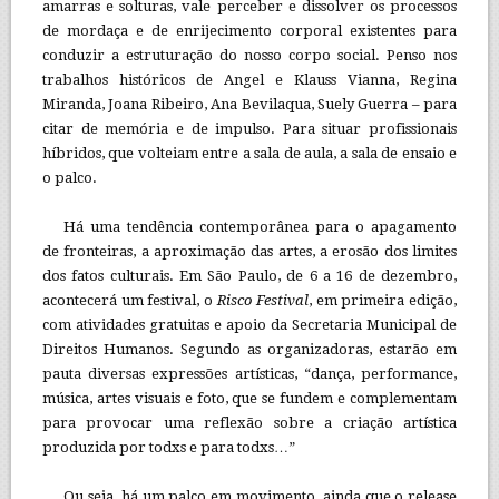
amarras e solturas, vale perceber e dissolver os processos
de mordaça e de enrijecimento corporal existentes para
conduzir a estruturação do nosso corpo social. Penso nos
trabalhos históricos de Angel e Klauss Vianna, Regina
Miranda, Joana Ribeiro, Ana Bevilaqua, Suely Guerra – para
citar de memória e de impulso. Para situar profissionais
híbridos, que volteiam entre a sala de aula, a sala de ensaio e
o palco.
Há uma tendência contemporânea para o apagamento
de fronteiras, a aproximação das artes, a erosão dos limites
dos fatos culturais. Em São Paulo, de 6 a 16 de dezembro,
acontecerá um festival, o
Risco Festival
, em primeira edição,
com atividades gratuitas e apoio da Secretaria Municipal de
Direitos Humanos. Segundo as organizadoras, estarão em
pauta diversas expressões artísticas, “dança, performance,
música, artes visuais e foto, que se fundem e complementam
para provocar uma reflexão sobre a criação artística
produzida por todxs e para todxs…”
Ou seja, há um palco em movimento, ainda que o release