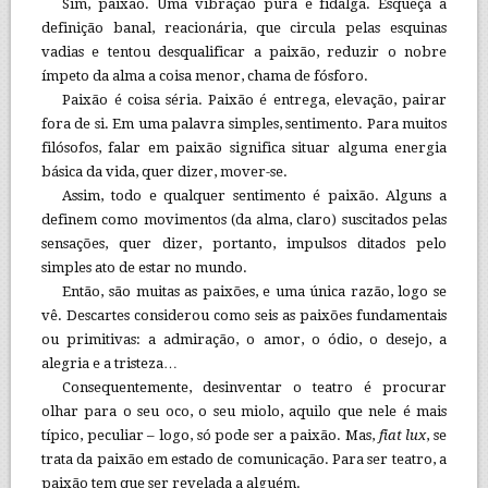
Sim, paixão. Uma vibração pura e fidalga. Esqueça a
definição banal, reacionária, que circula pelas esquinas
vadias e tentou desqualificar a paixão, reduzir o nobre
ímpeto da alma a coisa menor, chama de fósforo.
Paixão é coisa séria. Paixão é entrega, elevação, pairar
fora de si. Em uma palavra simples, sentimento. Para muitos
filósofos, falar em paixão significa situar alguma energia
básica da vida, quer dizer, mover-se.
Assim, todo e qualquer sentimento é paixão. Alguns a
definem como movimentos (da alma, claro) suscitados pelas
sensações, quer dizer, portanto, impulsos ditados pelo
simples ato de estar no mundo.
Então, são muitas as paixões, e uma única razão, logo se
vê. Descartes considerou como seis as paixões fundamentais
ou primitivas: a admiração, o amor, o ódio, o desejo, a
alegria e a tristeza…
Consequentemente, desinventar o teatro é procurar
olhar para o seu oco, o seu miolo, aquilo que nele é mais
típico, peculiar – logo, só pode ser a paixão. Mas,
fiat lux
, se
trata da paixão em estado de comunicação. Para ser teatro, a
paixão tem que ser revelada a alguém.