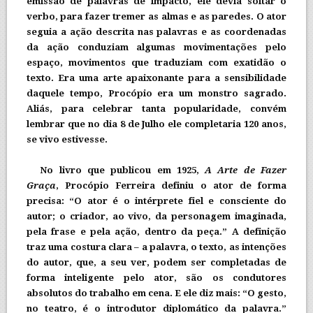
emissão de palavras de impacto, ele devia soltar o
verbo, para fazer tremer as almas e as paredes. O ator
seguia a ação descrita nas palavras e as coordenadas
da ação conduziam algumas movimentações pelo
espaço, movimentos que traduziam com exatidão o
texto. Era uma arte apaixonante para a sensibilidade
daquele tempo, Procópio era um monstro sagrado.
Aliás, para celebrar tanta popularidade, convém
lembrar que no dia 8 de Julho ele completaria 120 anos,
se vivo estivesse.
No livro que publicou em 1925,
A Arte de Fazer
Graça
, Procópio Ferreira definiu o ator de forma
precisa: “O ator é o intérprete fiel e consciente do
autor; o criador, ao vivo, da personagem imaginada,
pela frase e pela ação, dentro da peça.” A definição
traz uma costura clara – a palavra, o texto, as intenções
do autor, que, a seu ver, podem ser completadas de
forma inteligente pelo ator, são os condutores
absolutos do trabalho em cena. E ele diz mais: “O gesto,
no teatro, é o introdutor diplomático da palavra.”