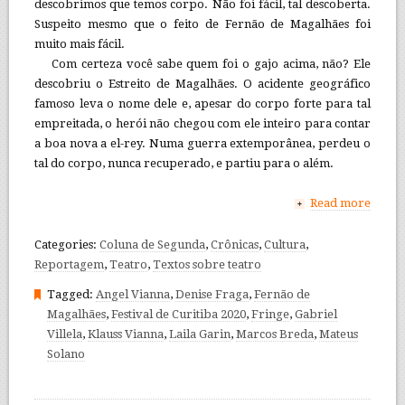
descobrimos que temos corpo. Não foi fácil, tal descoberta.
Suspeito mesmo que o feito de Fernão de Magalhães foi
muito mais fácil.
Com certeza você sabe quem foi o gajo acima, não? Ele
descobriu o Estreito de Magalhães. O acidente geográfico
famoso leva o nome dele e, apesar do corpo forte para tal
empreitada, o herói não chegou com ele inteiro para contar
a boa nova a el-rey. Numa guerra extemporânea, perdeu o
tal do corpo, nunca recuperado, e partiu para o além.
Read more
+
Categories:
Coluna de Segunda
,
Crônicas
,
Cultura
,
Reportagem
,
Teatro
,
Textos sobre teatro
Tagged:
Angel Vianna
,
Denise Fraga
,
Fernão de
Magalhães
,
Festival de Curitiba 2020
,
Fringe
,
Gabriel
Villela
,
Klauss Vianna
,
Laila Garin
,
Marcos Breda
,
Mateus
Solano