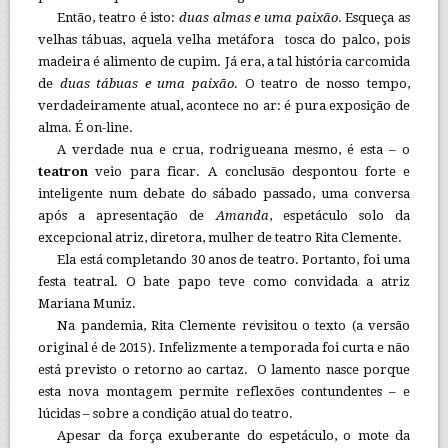
Então, teatro é isto:
duas almas e uma paixão
. Esqueça as
velhas tábuas, aquela velha metáfora tosca do palco, pois
madeira é alimento de cupim. Já era, a tal história carcomida
de
duas tábuas e uma paixão
. O teatro de nosso tempo,
verdadeiramente atual, acontece no ar: é pura exposição de
alma. É on-line.
A verdade nua e crua, rodrigueana mesmo, é esta – o
teatron
veio para ficar. A conclusão despontou forte e
inteligente num debate do sábado passado, uma conversa
após a apresentação de
Amanda
, espetáculo solo da
excepcional atriz, diretora, mulher de teatro Rita Clemente.
Ela está completando 30 anos de teatro. Portanto, foi uma
festa teatral. O bate papo teve como convidada a atriz
Mariana Muniz.
Na pandemia, Rita Clemente revisitou o texto (a versão
original é de 2015). Infelizmente a temporada foi curta e não
está previsto o retorno ao cartaz. O lamento nasce porque
esta nova montagem permite reflexões contundentes – e
lúcidas – sobre a condição atual do teatro.
Apesar da força exuberante do espetáculo, o mote da