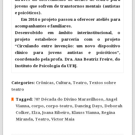
jovens que sofrem de transtornos mentais (autistas
e psicóticos).
Em 2014 o projeto passou a oferecer ateliês para
acompanhantes e familiares.
Desenvolvido em âmbito interinstitucional, o
projeto estabelece parceria com o projeto
“Circulando entre invenção: um novo dispositivo
clínico para jovens autistas e psicóticos”,
coordenado pela profa. Dra. Ana Beatriz Freire, do
Instituto de Psicologia da UFRJ.
Categories:
Crônicas
,
Cultura
,
Teatro
,
Textos sobre
teatro
Tagged:
70? Década do Divino Maravilhoso
,
Angel
Vianna
,
corpo
,
corpo-teatro
,
Dancing Days
,
Deborah
Colker
,
Elza
,
Joana Ribeiro
,
Klauss Vianna
,
Regina
Miranda
,
Teatro
,
Victor Maia