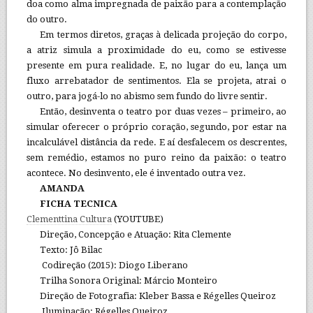
doa como alma impregnada de paixão para a contemplação
do outro.
Em termos diretos, graças à delicada projeção do corpo,
a atriz simula a proximidade do eu, como se estivesse
presente em pura realidade. E, no lugar do eu, lança um
fluxo arrebatador de sentimentos. Ela se projeta, atrai o
outro, para jogá-lo no abismo sem fundo do livre sentir.
Então, desinventa o teatro por duas vezes – primeiro, ao
simular oferecer o próprio coração, segundo, por estar na
incalculável distância da rede. E aí desfalecem os descrentes,
sem remédio, estamos no puro reino da paixão: o teatro
acontece. No desinvento, ele é inventado outra vez.
AMANDA
FICHA TECNICA
Clementtina Cultura
(YOUTUBE)
Direção, Concepção e Atuação: Rita Clemente
Texto: Jô Bilac
Codireção (2015): Diogo Liberano
Trilha Sonora Original: Márcio Monteiro
Direção de Fotografia: Kleber Bassa e Régelles Queiroz
Iluminação: Régelles Queiroz