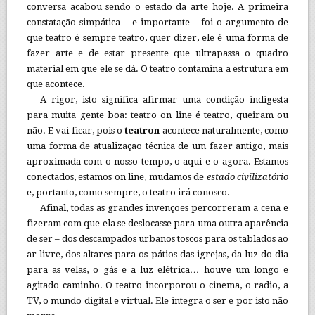
conversa acabou sendo o estado da arte hoje. A primeira
constatação simpática – e importante – foi o argumento de
que teatro é sempre teatro, quer dizer, ele é uma forma de
fazer arte e de estar presente que ultrapassa o quadro
material em que ele se dá. O teatro contamina a estrutura em
que acontece.
A rigor, isto significa afirmar uma condição indigesta
para muita gente boa: teatro on line é teatro, queiram ou
não. E vai ficar, pois o
teatron
acontece naturalmente, como
uma forma de atualização técnica de um fazer antigo, mais
aproximada com o nosso tempo, o aqui e o agora. Estamos
conectados, estamos on line, mudamos de
estado civilizatório
e, portanto, como sempre, o teatro irá conosco.
Afinal, todas as grandes invenções percorreram a cena e
fizeram com que ela se deslocasse para uma outra aparência
de ser – dos descampados urbanos toscos para os tablados ao
ar livre, dos altares para os pátios das igrejas, da luz do dia
para as velas, o gás e a luz elétrica… houve um longo e
agitado caminho. O teatro incorporou o cinema, o radio, a
TV, o mundo digital e virtual. Ele integra o ser e por isto não