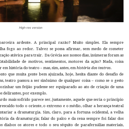
High-res version
parceira ardente. A principal razão? Muito simples. Ela sempre
alha fogo ao redor. Talvez se possa afirmar, sem medo de cometer
cação atávica para trair. Da Grécia aos nossos dias, inúmeras foram as
Estabilidade de motivos, sentimentos, motores da ação? Nada, coisa
 em história do teatro – mas, sim, antes, em
história dos teatros
.
nto que muita gente bem ajuizada, hoje, hesita diante do desafio de
ns, teatro passou a ser sinônimo de qualquer coisa – como se o gesto
cozinhar um feijão pudesse ser equiparado ao ato de criação de uma
s delirantes, por exemplo.
ardo mais sofrido parece ser, justamente, aquele que seria o princípio
escaldo todo o oriente, o extremo e o médio, olhar a herança teatral
ntariar a dramaturgia. Sim, claro, para a fortuna ocidental, a velha
stória da dramaturgia; falar do palco e da cena sempre foi falar dos
s diabos os atores e todo o seu séquito de parafernálias materiais,