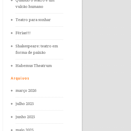
Quando o teatro é um
vulcão humano
Teatro para sonhar
Férias!!!
Shakespeare: teatro em
forma de paixão
Habemus Theatrum
Arquivos
março 2026
julho 2025
junho 2025
maio 2025