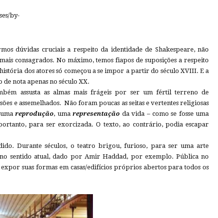
o
ses/by-
rmos dúvidas cruciais a respeito da identidade de Shakespeare, não
mais consagrados. No máximo, temos fiapos de suposições a respeito
 história dos atores só começou a se impor a partir do século XVIII. E a
o de nota apenas no século XX.
ambém assusta as almas mais frágeis por ser um fértil terreno de
ões e assemelhados. Não foram poucas as seitas e vertentes religiosas
, uma
reprodução
, uma
representação
da vida – como se fosse uma
 portanto, para ser exorcizada. O texto, ao contrário, podia escapar
ido. Durante séculos, o teatro brigou, furioso, para ser uma arte
 no sentido atual, dado por Amir Haddad, por exemplo. Pública no
 expor suas formas em casas/edifícios próprios abertos para todos os