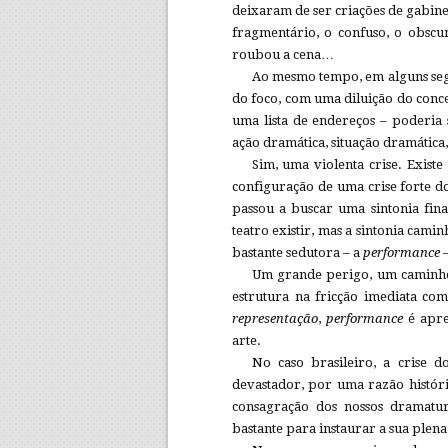
deixaram de ser criações de gabine
fragmentário, o confuso, o obscu
roubou a cena…
Ao mesmo tempo, em alguns segm
do foco, com uma diluição do conce
uma lista de endereços – poderia 
ação dramática, situação dramática
Sim, uma violenta crise. Existe
configuração de uma crise forte do
passou a buscar uma sintonia fin
teatro existir, mas a sintonia ca
bastante sedutora – a
performance
–
Um grande perigo, um caminho 
estrutura na fricção imediata co
representação
,
performance
é apre
arte.
No caso brasileiro, a crise do
devastador, por uma razão histór
consagração dos nossos dramatu
bastante para instaurar a sua plena