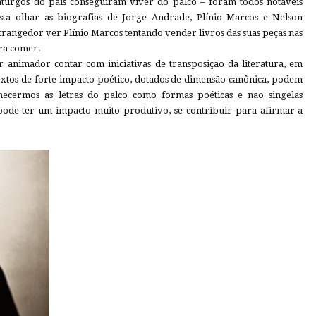
rgos do país conseguiram viver do palco – foram todos notáveis
sta olhar as biografias de Jorge Andrade, Plínio Marcos e Nelson
rangedor ver Plínio Marcos tentando vender livros das suas peças nas
ara comer.
r animador contar com iniciativas de transposição da literatura, em
textos de forte impacto poético, dotados de dimensão canônica, podem
hecermos as letras do palco como formas poéticas e não singelas
 pode ter um impacto muito produtivo, se contribuir para afirmar a