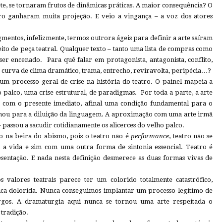
te, se tornaram frutos de dinâmicas práticas. A maior consequência? O
ro ganharam muita projeção. E veio a vingança – a voz dos atores
entos, infelizmente, termos outrora ágeis para definir a arte saíram
ito de peça teatral. Qualquer texto – tanto uma lista de compras como
ser encenado. Para quê falar em protagonista, antagonista, conflito,
, curva de clima dramático, trama, entrecho, reviravolta, peripécia…?
 um processo geral de crise na história do teatro. O painel mapeia a
 palco, uma crise estrutural, de paradigmas. Por toda a parte, a arte
a com o presente imediato, afinal uma condição fundamental para o
minhou para a diluição da linguagem. A aproximação com uma arte irmã
 passou a sacudir cotidianamente os alicerces do velho palco.
na beira do abismo, pois o teatro não é
performance
, teatro não se
m a vida e sim com uma outra forma de sintonia essencial. Teatro é
sentação. E nada nesta definição desmerece as duas formas vivas de
s valores teatrais parece ter um colorido totalmente catastrófico,
ica dolorida. Nunca conseguimos implantar um processo legitimo de
rgos. A dramaturgia aqui nunca se tornou uma arte respeitada o
 tradição.