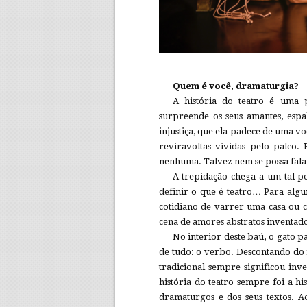
Quem é você, dramaturgia?
A história do teatro é uma 
surpreende os seus amantes, esp
injustiça, que ela padece de uma vo
reviravoltas vividas pelo palco. 
nenhuma. Talvez nem se possa falar
A trepidação chega a um tal po
definir o que é teatro… Para algu
cotidiano de varrer uma casa ou 
cena de amores abstratos inventado
No interior deste baú, o gato p
de tudo: o verbo. Descontando do r
tradicional sempre significou inve
história do teatro sempre foi a hi
dramaturgos e dos seus textos. Ao