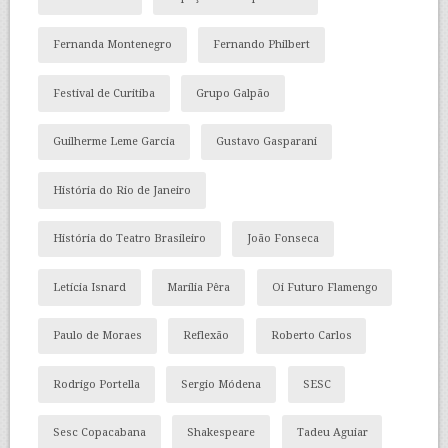
Fernanda Montenegro
Fernando Philbert
Festival de Curitiba
Grupo Galpão
Guilherme Leme Garcia
Gustavo Gasparani
História do Rio de Janeiro
História do Teatro Brasileiro
João Fonseca
Letícia Isnard
Marília Pêra
Oi Futuro Flamengo
Paulo de Moraes
Reflexão
Roberto Carlos
Rodrigo Portella
Sergio Módena
SESC
Sesc Copacabana
Shakespeare
Tadeu Aguiar