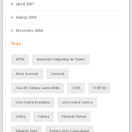
abril 2007
março 2005
fevereiro 2004
Tags
APTR
Armazém Companhia de Teatro
Artur Azevedo
Carnaval
Casa de Cultura Laura Alvim
CCBB
CCBB RJ
crise teatral brasileira
crise teatral carioca
Crítica
Cultura
Eduardo Barata
Eduardo Paes
Espaço Sesc Copacabana