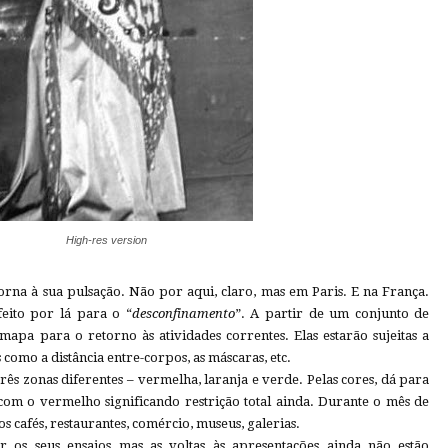
High-res version
na à sua pulsação. Não por aqui, claro, mas em Paris. E na França.
eito por lá para o “
desconfinamento
”. A partir de um conjunto de
apa para o retorno às atividades correntes. Elas estarão sujeitas a
 como a distância entre-corpos, as máscaras, etc.
 três zonas diferentes – vermelha, laranja e verde. Pelas cores, dá para
com o vermelho significando restrição total ainda. Durante o mês de
 cafés, restaurantes, comércio, museus, galerias.
 os seus ensaios mas as voltas às apresentações ainda não estão