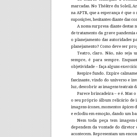
marcadas. No Théâtre du Soleil, 
na APTR, que a esperança é que o 
suposições, hesitantes diante das co
A nossa surpresa diante destas no
de tratamento da grave pandemia qu
o planejamento das autoridades p
planejamento? Como deve ser prog
Teatro, claro. Não, não seja 
sempre, é para sempre. Enquan
objetividade – faça alguns exercíci
Respire fundo. Expire calmamen
fascinante, vindo do universo e i
luz, descobrir as imagens teatrais
Parece brincadeira – e é. Mas o
o seu próprio álbum relicário de 
imagens-ícones, momentos ápices de
e eclodiu em emoção, dando um ban
Nem toda peça tem imagem-íc
dependem da vontade do diretor o
acontecem. Representam um encontro