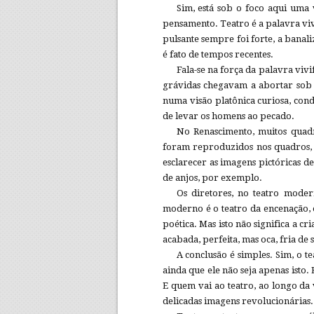
Sim, está sob o foco aqui uma ve
pensamento. Teatro é a palavra vi
pulsante sempre foi forte, a banal
é fato de tempos recentes.
Fala-se na força da palavra viv
grávidas chegavam a abortar sob
numa visão platônica curiosa, con
de levar os homens ao pecado.
No Renascimento, muitos quad
foram reproduzidos nos quadros, 
esclarecer as imagens pictóricas d
de anjos, por exemplo.
Os diretores, no teatro moder
moderno é o teatro da encenação, 
poética. Mas isto não significa a c
acabada, perfeita, mas oca, fria de
A conclusão é simples. Sim, o t
ainda que ele não seja apenas isto.
E quem vai ao teatro, ao longo da
delicadas imagens revolucionárias.