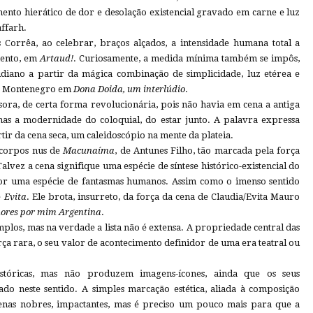
nto hierático de dor e desolação existencial gravado em carne e luz
affarh.
 Corrêa, ao celebrar, braços alçados, a intensidade humana total a
mento, em
Artaud!
. Curiosamente, a medida mínima também se impôs,
iano a partir da mágica combinação de simplicidade, luz etérea e
da Montenegro em
Dona Doida, um interlúdio
.
ra, de certa forma revolucionária, pois não havia em cena a antiga
as a modernidade do coloquial, do estar junto. A palavra expressa
rtir da cena seca, um caleidoscópio na mente da plateia.
 corpos nus de
Macunaíma
, de Antunes Filho, tão marcada pela força
lvez a cena signifique uma espécie de síntese histórico-existencial do
por uma espécie de fantasmas humanos. Assim como o imenso sentido
e
Evita
. Ele brota, insurreto, da força da cena de Claudia/Evita Mauro
ores por mim Argentina
.
plos, mas na verdade a lista não é extensa. A propriedade central das
ça rara, o seu valor de acontecimento definidor de uma era teatral ou
istóricas, mas não produzem imagens-ícones, ainda que os seus
do neste sentido. A simples marcação estética, aliada à composição
enas nobres, impactantes, mas é preciso um pouco mais para que a