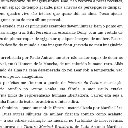
álbum-relicário de imagens-ícones. Não, não recorra a peças recentes,
ê um espaço de tempo grande, para a névoa da percepção se dissipar.
m, quadro-vivo tão intenso que quase dói na alma. Posso ajudar
lguma coisa do meu álbum pessoal.
 estenda, mas os principais exemplos devem ilustrar bem o ponto em
s antiga traz Bibi Ferreira na esfuziante Dolly, com um vestido de
péu de plumas capaz de agigantar qualquer imagem de mulher. Eu era
e do desafio do mundo e esta imagem ficou gravada no meu imaginário
r arrebatada por Paulo Autran, um ator não cantor capaz de dotar os
ível, em O Homem de la Mancha, de um colorido humano raro. Aliás
do da alma na cena desesperada do rei Lear sob a tempestade. São
té um pouco antagônicas.
es perfeitas me ficaram a partir de
Pássaro do Poente
, encenação
cio Aurélio no Grupo Ponkã. Na fábula, o ator Paulo Yutaka
ma lírica de representação humana libertadora. Talvez esta seja a
a ficado do teatro brasileiro: o futuro dirá.
 feminina – quase um móbile-fêmea – materializada por Marília Pêra
. Duas outras silhuetas de mulher ficaram comigo como acalanto
 – a sua estreia-aclamação no musical, no turbilhão de irreverência,
nstaurava no
Theatro Musical Brasileiro
, de Luiz Antonio Martinez