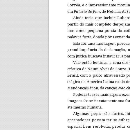
Corrêa, e o impressionante monume
em
Palácio do Fim
, de Nehrias Al S
Ainda teria que incluir Rubens
partir do mais completo despoja
mas como pequena poesia do cotid
palavra forte, doada por Fernan
Esta foi uma montagem precurso
grandiloquência da declamação, m
com justiça buscava instaurar, a pa
Vale então lembrar a cena dos
criativa de Naum Alves de Souza. Ta
Brasil, com o palco atravessado 
trágico da América Latina exala d
Mendonça/Péron, da canção
Não ch
Poderia trazer mais alguns exem
imagens-ícone é exatamente sua for
até mesmo humana.
Algumas peças são fortes, h
encenadores possam ter se esforça
espacial bem resolvida, produz c