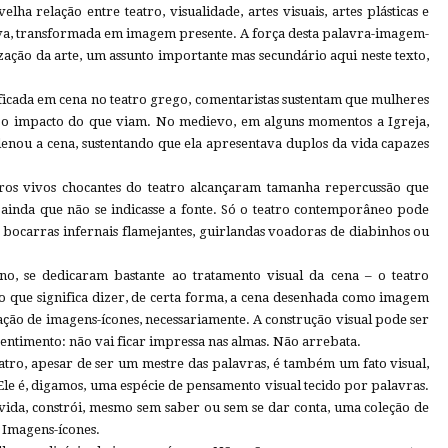
lha relação entre teatro, visualidade, artes visuais, artes plásticas e
va, transformada em imagem presente. A força desta palavra-imagem-
ização da arte, um assunto importante mas secundário aqui neste texto,
ificada em cena no teatro grego, comentaristas sustentam que mulheres
 o impacto do que viam. No medievo, em alguns momentos a Igreja,
denou a cena, sustentando que ela apresentava duplos da vida capazes
ros vivos chocantes do teatro alcançaram tamanha repercussão que
ainda que não se indicasse a fonte. Só o teatro contemporâneo pode
e bocarras infernais flamejantes, guirlandas voadoras de diabinhos ou
no, se dedicaram bastante ao tratamento visual da cena – o teatro
o que significa dizer, de certa forma, a cena desenhada como imagem
riação de imagens-ícones, necessariamente. A construção visual pode ser
 sentimento: não vai ficar impressa nas almas. Não arrebata.
eatro, apesar de ser um mestre das palavras, é também um fato visual,
 Ele é, digamos, uma espécie de pensamento visual tecido por palavras.
 vida, constrói, mesmo sem saber ou sem se dar conta, uma coleção de
 Imagens-ícones.