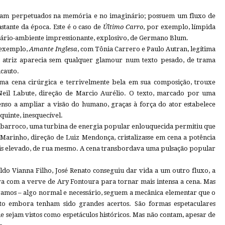
 ficam perpetuados na memória e no imaginário; possuem um fluxo de
stante da época. Este é o caso de
Último Carro
, por exemplo, límpida
nário-ambiente impressionante, explosivo, de Germano Blum.
 exemplo,
Amante Inglesa
, com Tônia Carrero e Paulo Autran, legítima
 atriz aparecia sem qualquer glamour num texto pesado, de trama
ncauto.
ma cena cirúrgica e terrivelmente bela em sua composição, trouxe
Neil Labute, direção de Marcio Aurélio. O texto, marcado por uma
nso a ampliar a visão do humano, graças à força do ator estabelece
uinte, inesquecível.
 barroco, uma turbina de energia popular enlouquecida permitiu que
 Marinho, direção de Luiz Mendonça, cristalizasse em cena a potência
is elevado, de rua mesmo. A cena transbordava uma pulsação popular
ldo Vianna Filho, José Renato conseguiu dar vida a um outro fluxo, a
ava com a verve de Ary Fontoura para tornar mais intensa a cena. Mas
gamos – algo normal e necessário, seguem a mecânica elementar que o
ito embora tenham sido grandes acertos. São formas espetaculares
ue sejam vistos como espetáculos históricos. Mas não contam, apesar de