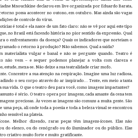
Ariadne Mnouchkine declarou em live organizada por Eduardo Barata,
retorno possa acontecer no outono, em outubro. Mas ainda são vagas
ndições de controle do vírus.
tícias é total e ela nasce de um fato claro: não se vê por aqui este tipo
e, no Brasil está fazendo história no pior sentido da expressão. Qual
ara o enfrentamento da doença? Quais os indicadores que norteiam o
ramado o retorno à produção? Não sabemos. Qual a saída?
um materialista vulgar e banal e não se pergunte quando. Teatro é
to não vem – e sequer podemos planejar a volta com clareza e
os, estude, mexa-se. Não deixe a sua teatralidade criar mofo.
te. Concentre a sua atenção na respiração. Imagine uma luz radiosa,
nvadindo o seu corpo através do ar inspirado… Tente, em meio a tanta
 da sua vida. O que o teatro deu para você, como imagens impactantes?
 assunto é sério. O teatro opera por imagens, cada amante da cena tem
imagens preciosas. Às vezes as imagens são comuns a muita gente. São
 uma peça, ali onde toda a poesia e toda a beleza visual se encontrou
ho sensível na plateia.
one. Melhor dizendo, raras peças têm imagens-ícones. Elas não
u do elenco, ou do cenógrafo ou do iluminador ou do público. Elas
 criativo muito forte e muito gratificante.