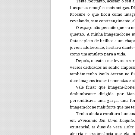
Tente, portanto, acessar o seu 
busque as emoções mais antigas. D
Procure o que ficou como image
revelando, sem constrangimento, a
O espaço não permite que eu me
questão. A minha imagem-ícone mai
festa repleto de brilhos e um cha
jovem adolescente, hesitava diant
como um amuleto para a vida.
Depois, o teatro me levou a se
versos dedicados ao sonho imposs
também tenho Paulo Autran no fun
duas imagens-ícones tremendas e a
Vale frisar que imagens-ícon
deslumbrante dirigida por Mar
personificava uma garça, uma for
imagem-ícone mais forte que me tenh
Tenho ainda a escultura humana
em
Brincando Em Cima Daquilo
existencial, as duas de Vera Holtz
alegria e exuberância que ela i