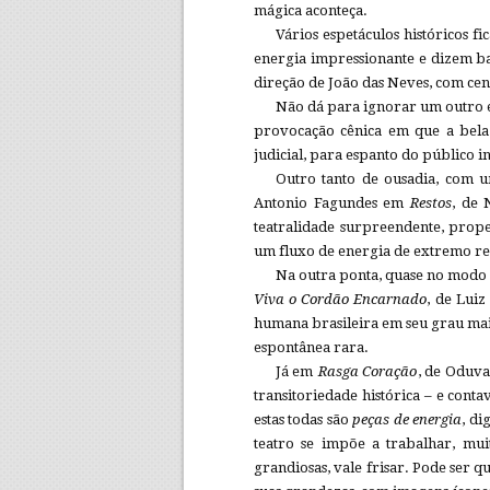
mágica aconteça.
Vários espetáculos históricos
energia impressionante e dizem ba
direção de João das Neves, com ce
Não dá para ignorar um outro
provocação cênica em que a bela
judicial, para espanto do público i
Outro tanto de ousadia, com u
Antonio Fagundes em
Restos
, de 
teatralidade surpreendente, prope
um fluxo de energia de extremo req
Na outra ponta, quase no modo
Viva o Cordão Encarnado
, de Luiz
humana brasileira em seu grau ma
espontânea rara.
Já em
Rasga Coração
, de Oduva
transitoriedade histórica – e cont
estas todas são
peças de energia
, di
teatro se impõe a trabalhar, mu
grandiosas, vale frisar. Pode ser q