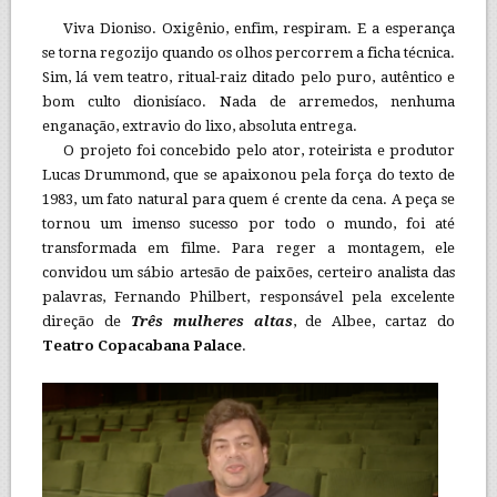
Viva Dioniso. Oxigênio, enfim, respiram. E a esperança
se torna regozijo quando os olhos percorrem a ficha técnica.
Sim, lá vem teatro, ritual-raiz ditado pelo puro, autêntico e
bom culto dionisíaco. Nada de arremedos, nenhuma
enganação, extravio do lixo, absoluta entrega.
O projeto foi concebido pelo ator, roteirista e produtor
Lucas Drummond, que se apaixonou pela força do texto de
1983, um fato natural para quem é crente da cena. A peça se
tornou um imenso sucesso por todo o mundo, foi até
transformada em filme. Para reger a montagem, ele
convidou um sábio artesão de paixões, certeiro analista das
palavras, Fernando Philbert, responsável pela excelente
direção de
Três
mulheres
altas
, de Albee, cartaz do
Teatro Copacabana Palace
.