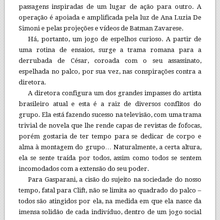
passagens inspiradas de um lugar de ação para outro. A
operação é apoiada e amplificada pela luz de Ana Luzia De
Simoni e pelas projeções e vídeos de Batman Zavarese.
Há, portanto, um jogo de espelhos curioso. A partir de
uma rotina de ensaios, surge a trama romana para a
derrubada de César, coroada com o seu assassinato,
espelhada no palco, por sua vez, nas conspirações contra a
diretora.
A diretora configura um dos grandes impasses do artista
brasileiro atual e esta é a raiz de diversos conflitos do
grupo. Ela está fazendo sucesso na televisão, com uma trama
trivial de novela que lhe rende capas de revistas de fofocas,
porém gostaria de ter tempo para se dedicar de corpo e
alma à montagem do grupo… Naturalmente, a certa altura,
ela se sente traída por todos, assim como todos se sentem
incomodados com a extensão do seu poder.
Para Gasparani, a cisão do sujeito na sociedade do nosso
tempo, fatal para Clift, não se limita ao quadrado do palco –
todos são atingidos por ela, na medida em que ela nasce da
imensa solidão de cada indivíduo, dentro de um jogo social