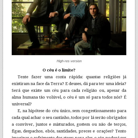
High-res version
O céu é o limite?
Tente fazer uma conta rápida: quantas religiões já
existiram na face da Terra? E deuses, dá para ter uma ideia?
Será que existe um céu para cada religião ou, apesar da
alma humana tão volúvel, o céu é um só para todos nós? É
universal?
E, na hipótese do céu único, sem congestionamento para
cada qual achar o seu cantinho, todos por lá serão obrigados
a conviver, juntos e misturados, gostem ou não de terços,
figas, despachos, ebós, santidades, preces e orações? Tento
imaginar o sofrimento dos ateus: para eles, o céu poderá ser