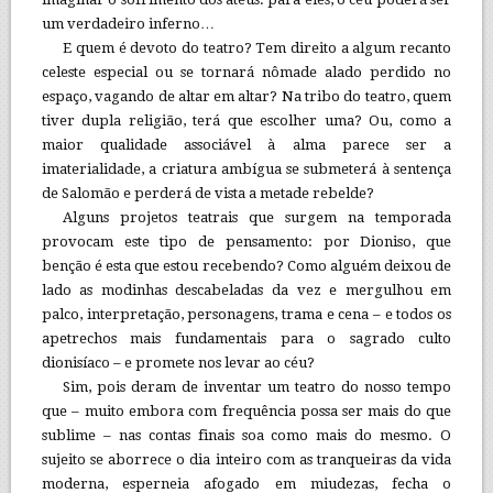
um verdadeiro inferno…
E quem é devoto do teatro? Tem direito a algum recanto
celeste especial ou se tornará nômade alado perdido no
espaço, vagando de altar em altar? Na tribo do teatro, quem
tiver dupla religião, terá que escolher uma? Ou, como a
maior qualidade associável à alma parece ser a
imaterialidade, a criatura ambígua se submeterá à sentença
de Salomão e perderá de vista a metade rebelde?
Alguns projetos teatrais que surgem na temporada
provocam este tipo de pensamento: por Dioniso, que
benção é esta que estou recebendo? Como alguém deixou de
lado as modinhas descabeladas da vez e mergulhou em
palco, interpretação, personagens, trama e cena – e todos os
apetrechos mais fundamentais para o sagrado culto
dionisíaco – e promete nos levar ao céu?
Sim, pois deram de inventar um teatro do nosso tempo
que – muito embora com frequência possa ser mais do que
sublime – nas contas finais soa como mais do mesmo. O
sujeito se aborrece o dia inteiro com as tranqueiras da vida
moderna, esperneia afogado em miudezas, fecha o