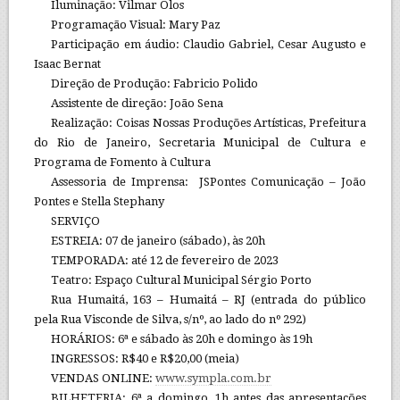
Iluminação: Vilmar Olos
Programação Visual: Mary Paz
Participação em áudio: Claudio Gabriel, Cesar Augusto e
Isaac Bernat
Direção de Produção: Fabricio Polido
Assistente de direção: João Sena
Realização: Coisas Nossas Produções Artísticas, Prefeitura
do Rio de Janeiro, Secretaria Municipal de Cultura e
Programa de Fomento à Cultura
Assessoria de Imprensa: JSPontes Comunicação – João
Pontes e Stella Stephany
SERVIÇO
ESTREIA: 07 de janeiro (sábado), às 20h
TEMPORADA: até 12 de fevereiro de 2023
Teatro: Espaço Cultural Municipal Sérgio Porto
Rua Humaitá, 163 – Humaitá – RJ (entrada do público
pela Rua Visconde de Silva, s/nº, ao lado do nº 292)
HORÁRIOS: 6ª e sábado às 20h e domingo às 19h
INGRESSOS: R$40 e R$20,00 (meia)
VENDAS ONLINE:
www.sympla.com.br
BILHETERIA: 6ª a domingo, 1h antes das apresentações