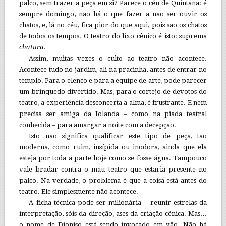
palco, sem trazer a peça em si? Parece o céu de Quintana: é
sempre domingo, não há o que fazer a não ser ouvir os
chatos, e, lá no céu, fica pior do que aqui, pois são os chatos
de todos os tempos. O teatro do lixo cênico é isto: suprema
chatura
.
Assim, muitas vezes o culto ao teatro não acontece.
Acontece tudo no jardim, ali na pracinha, antes de entrar no
templo. Para o elenco e para a equipe de arte, pode parecer
um brinquedo divertido. Mas, para o cortejo de devotos do
teatro, a experiência desconcerta a alma, é frustrante. E nem
precisa ser amiga da Iolanda – como na piada teatral
conhecida – para amargar a noite com a decepção.
Isto não significa qualificar este tipo de peça, tão
moderna, como ruim, insípida ou inodora, ainda que ela
esteja por toda a parte hoje como se fosse água. Tampouco
vale bradar contra o mau teatro que estaria presente no
palco. Na verdade, o problema é que a coisa está antes do
teatro. Ele simplesmente não acontece.
A ficha técnica pode ser milionária – reunir estrelas da
interpretação, sóis da direção, ases da criação cênica. Mas…
o nome de Dioniso está sendo invocado em vão. Não há