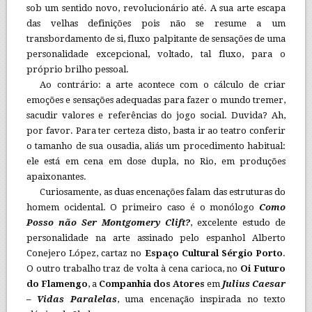
sob um sentido novo, revolucionário até. A sua arte escapa
das velhas definições pois não se resume a um
transbordamento de si, fluxo palpitante de sensações de uma
personalidade excepcional, voltado, tal fluxo, para o
próprio brilho pessoal.
Ao contrário: a arte acontece com o cálculo de criar
emoções e sensações adequadas para fazer o mundo tremer,
sacudir valores e referências do jogo social. Duvida? Ah,
por favor. Para ter certeza disto, basta ir ao teatro conferir
o tamanho de sua ousadia, aliás um procedimento habitual:
ele está em cena em dose dupla, no Rio, em produções
apaixonantes.
Curiosamente, as duas encenações falam das estruturas do
homem ocidental. O primeiro caso é o monólogo
Como
Posso não Ser Montgomery Clift?
, excelente estudo de
personalidade na arte assinado pelo espanhol Alberto
Conejero López, cartaz no
Espaço Cultural Sérgio Porto
.
O outro trabalho traz de volta à cena carioca, no
Oi Futuro
do Flamengo
, a
Companhia dos Atores
em
Julius Caesar
– Vidas Paralelas
, uma encenação inspirada no texto