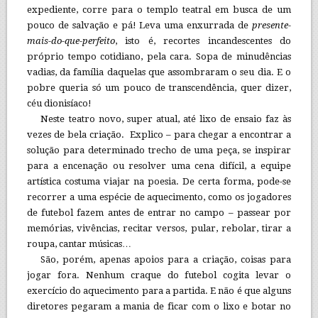
expediente, corre para o templo teatral em busca de um
pouco de salvação e pá! Leva uma enxurrada de
presente-
mais-do-que-perfeito
, isto é, recortes incandescentes do
próprio tempo cotidiano, pela cara. Sopa de minudências
vadias, da família daquelas que assombraram o seu dia. E o
pobre queria só um pouco de transcendência, quer dizer,
céu dionisíaco!
Neste teatro novo, super atual, até lixo de ensaio faz às
vezes de bela criação. Explico – para chegar a encontrar a
solução para determinado trecho de uma peça, se inspirar
para a encenação ou resolver uma cena difícil, a equipe
artística costuma viajar na poesia. De certa forma, pode-se
recorrer a uma espécie de aquecimento, como os jogadores
de futebol fazem antes de entrar no campo – passear por
memórias, vivências, recitar versos, pular, rebolar, tirar a
roupa, cantar músicas…
São, porém, apenas apoios para a criação, coisas para
jogar fora. Nenhum craque do futebol cogita levar o
exercício do aquecimento para a partida. E não é que alguns
diretores pegaram a mania de ficar com o lixo e botar no