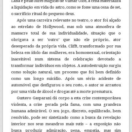
Lana e pelas luzes mágicas de Vilmar Olos, a cena materializa
a liquidação em vida do astro, como se fosse uma cena de set,
o sacrifício ritual do pequeno deus.
Após uma carreira relevante no teatro, o ator foi alçado
ao estrelato de Hollywood, mas sob uma atmosfera de
massacre total de sua individualidade, situação que o
obrigava a ser ‘outro’ que não ele próprio, ator
desesperado da própria vida. Clifft, transformado por sua
beleza em ídolo das mulheres, era homossexual, orientação
inaceitável num sistema de celebração devotado a
transformar indivíduos em objetos. A autodestruição surgiu
como solução natural, um processo que foi bem definido
como um longo suicídio. Após um sério acidente de
automóvel que desfigurou o seu rosto, o autor se arrastou
por uma vida de álcool e drogas até a morte prematura.
Gustavo Gasparani dá corpo a esta crise contemporânea
violenta, a crise gerada pela fama, com uma grandeza
humana admirável. O seu jogo, discreto, equilibrado, bem
resolvido, pode ser sintetizado como a busca da revelação
interior nos seus meandros mais sutis – a exposição não
busca produzir admiração, pena, empatia, mas sim