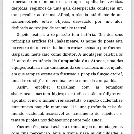
conectar com o mundo e as roupas espalhadas, vestidas,
despidas, registros de uma gala desesperada, conferem um
tom peculiar ao drama. Afinal, a plateia está diante de um
homem-objeto entre objetos, desvelado por um ator
dedicado ao projeto de ser sujeito teatral.
Sujeito teatral: a expressão tem história. Um dos seus
principais artífices foi Shakespeare. O nome do poeta está
no centro do outro trabalho em cartaz assinado por Gustavo
Gasparini, neste caso como diretor. A montagem celebra os
35 anos de existência da
Companhia dos Atores
, uma das
equipes teatrais mais dinâmicas da cena carioca, um conjunto
em que sempre esteve em discussão a própria função
atoral
,
uma das condições determinantes do nome da companhia.
Assim, escolher trabalhar com as temáticas
shakespearianas tem lógica; os estudiosos são pródigos em
apontar como o homem renascentista, o sujeito ocidental, se
estruturava naquele momento. Há uma profunda crise do
mundo ocidental, associável ao nascimento do sujeito, e o
tema se projeta nos debates propostos pelo autor.
Gustavo Gasparani assina a dramaturgia da montagem e,
com fina percepção, leva a trama para as dificuldades e