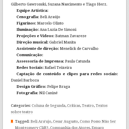
Gilberto Gawronski, Suzana Nascimento e Tiago Herz.
Equipe Artística:
Cenografia:
Beli Araújo
Figurinos:
Marcelo Olinto
Iluminação:
Ana Luzia De Simoni
Projeções e Vídeos:
Batman Zavareze
Direção musical:
Gabriel Manita
Assistente de direção:
Menelick de Carvalho
Comunicação:
Assessoria de Imprensa:
Paula Catunda
Redes Sociais:
Rafael Teixeira
Captação de conteúdo e clipes para redes sociais:
Daniel Barboza
Design Gráfico:
Felipe Braga
Fotografia:
Nil Caniné
Categories:
Coluna de Segunda
,
Críticas
,
Teatro
,
Textos
sobre teatro
Tagged:
Beli Ara'ujo
,
Cesar Augusto
,
Como Posso Não Ser
Montgomery Clift?
,
Companhia dos Atores
,
Espaço