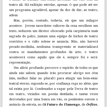
teatro ali. Há exibição estrelar, apenas. O que pode até ser
um programa agradável, apesar da dor de dar, ao teatro,
adeus.
Mas, porém, contudo, todavia, eis que um milagre
acontece. Jovens sacerdotes cultores da cena escolhem um
texto, seduzem um diretor obcecado pela carpintaria mais
sagrada do palco, juntam uma equipe de bichos de teatro
convictos e o culto solene se anuncia. Não, não haverá
pecado-modinha, nenhuma transgressão se materializará
contra os mandamentos profundos da arte, o teatro
acontecerá como aquilo que ele é, sempre foi e será:
representação.
Um alívio profundo percorre o espírito de todos os que
ainda não sabem quando irão procurar abrigo nos céus
(sim, melhor falar no plural!) para atingir um bem-estar
teatral eterno, supondo-se, por confiança cega no além, que
tal exista por lá. Condenados a vagar pela Terra de teatro
em teatro, viciados em poesia destilada, e tantas vezes
derrotados por uma busca em vão, os penitentes ouvem o
anúncio da estreia, no
Oi Futuro do Flamengo
, de
Órfãos
,