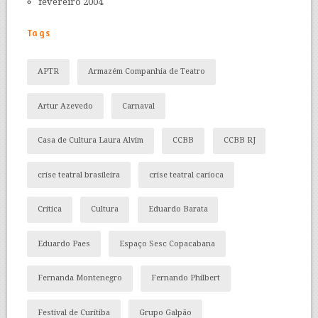
fevereiro 2004
Tags
APTR
Armazém Companhia de Teatro
Artur Azevedo
Carnaval
Casa de Cultura Laura Alvim
CCBB
CCBB RJ
crise teatral brasileira
crise teatral carioca
Crítica
Cultura
Eduardo Barata
Eduardo Paes
Espaço Sesc Copacabana
Fernanda Montenegro
Fernando Philbert
Festival de Curitiba
Grupo Galpão