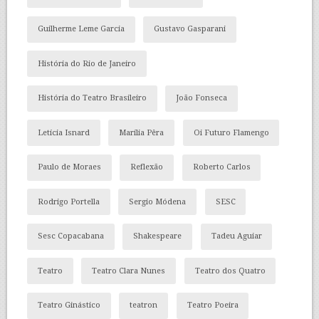
Guilherme Leme Garcia
Gustavo Gasparani
História do Rio de Janeiro
História do Teatro Brasileiro
João Fonseca
Letícia Isnard
Marília Pêra
Oi Futuro Flamengo
Paulo de Moraes
Reflexão
Roberto Carlos
Rodrigo Portella
Sergio Módena
SESC
Sesc Copacabana
Shakespeare
Tadeu Aguiar
Teatro
Teatro Clara Nunes
Teatro dos Quatro
Teatro Ginástico
teatron
Teatro Poeira