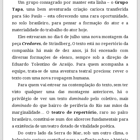
Um grupo consagrado por manter esta linha – o
Grupo
Tapa
, uma bem aventurada criação carioca transferida
para São Paulo – esta oferecendo uma rara oportunidade,
no solo brasileiro, para pensar a formação do ator e a
materialidade do trabalho do ator hoje.
Eles estrearam no dia 6 de julho uma nova montagem da
peça
Credores
,
de Strindberg, O texto está no repertório da
companhia há mais de dez anos, já foi encenado com
diversas formações de elenco, sempre sob a direção de
Eduardo Tolentino de Araújo. Para quem acompanha a
equipe, trata-se de uma aventura teatral preciosa: rever o
texto com uma nova roupagem humana.
Para quem vai estrear na contemplação do texto, sem ter
visto qualquer uma das montagens anteriores, há o
privilégio de ver um texto
dominado
pelo coletivo, mais
dominado
do que bairro de periferia do Rio nas mãos da
marginalidade… O
teatro de repertório
, raro no palco
brasileiro, constitui-se num dos alicerces fundamentais para
a existência de um teatro dotado de vitalidade poética.
Do outro lado da Serra do Mar, sob um outro clima, o
balneário carioca contribui para a reflexão sobre a história