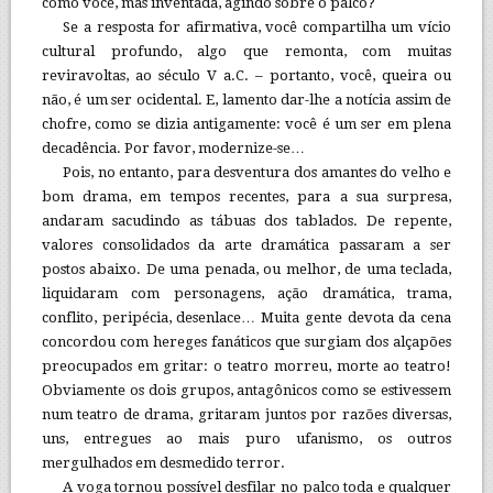
como você, mas inventada, agindo sobre o palco?
Se a resposta for afirmativa, você compartilha um vício
cultural profundo, algo que remonta, com muitas
reviravoltas, ao século V a.C. – portanto, você, queira ou
não, é um ser ocidental. E, lamento dar-lhe a notícia assim de
chofre, como se dizia antigamente: você é um ser em plena
decadência. Por favor, modernize-se…
Pois, no entanto, para desventura dos amantes do velho e
bom drama, em tempos recentes, para a sua surpresa,
andaram sacudindo as tábuas dos tablados. De repente,
valores consolidados da arte dramática passaram a ser
postos abaixo. De uma penada, ou melhor, de uma teclada,
liquidaram com personagens, ação dramática, trama,
conflito, peripécia, desenlace… Muita gente devota da cena
concordou com hereges fanáticos que surgiam dos alçapões
preocupados em gritar: o teatro morreu, morte ao teatro!
Obviamente os dois grupos, antagônicos como se estivessem
num teatro de drama, gritaram juntos por razões diversas,
uns, entregues ao mais puro ufanismo, os outros
mergulhados em desmedido terror.
A voga tornou possível desfilar no palco toda e qualquer