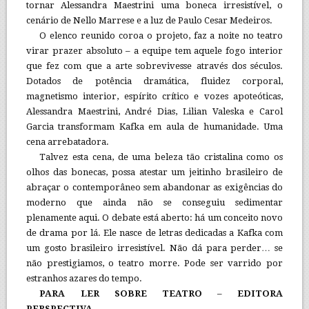
tornar Alessandra Maestrini uma boneca irresistível, o
cenário de Nello Marrese e a luz de Paulo Cesar Medeiros.
O elenco reunido coroa o projeto, faz a noite no teatro
virar prazer absoluto – a equipe tem aquele fogo interior
que fez com que a arte sobrevivesse através dos séculos.
Dotados de potência dramática, fluidez corporal,
magnetismo interior, espírito crítico e vozes apoteóticas,
Alessandra Maestrini, André Dias, Lilian Valeska e Carol
Garcia transformam Kafka em aula de humanidade. Uma
cena arrebatadora.
Talvez esta cena, de uma beleza tão cristalina como os
olhos das bonecas, possa atestar um jeitinho brasileiro de
abraçar o contemporâneo sem abandonar as exigências do
moderno que ainda não se conseguiu sedimentar
plenamente aqui. O debate está aberto: há um conceito novo
de drama por lá. Ele nasce de letras dedicadas a Kafka com
um gosto brasileiro irresistível. Não dá para perder… se
não prestigiamos, o teatro morre. Pode ser varrido por
estranhos azares do tempo.
PARA LER SOBRE TEATRO
–
EDITORA
PERSPECTIVA