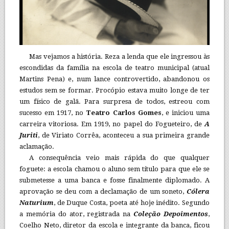
Mas vejamos a história. Reza a lenda que ele ingressou às
escondidas da família na escola de teatro municipal (atual
Martins Pena) e, num lance controvertido, abandonou os
estudos sem se formar. Procópio estava muito longe de ter
um físico de galã. Para surpresa de todos, estreou com
sucesso em 1917, no
Teatro Carlos Gomes
, e iniciou uma
carreira vitoriosa. Em 1919, no papel do Fogueteiro, de
A
Juriti
, de Viriato Corrêa, aconteceu a sua primeira grande
aclamação.
A consequência veio mais rápida do que qualquer
foguete: a escola chamou o aluno sem título para que ele se
submetesse a uma banca e fosse finalmente diplomado. A
aprovação se deu com a declamação de um soneto,
Cólera
Naturium
, de Duque Costa, poeta até hoje inédito. Segundo
a memória do ator, registrada na
Coleção Depoimentos
,
Coelho Neto, diretor da escola e integrante da banca, ficou