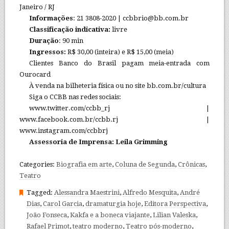
Janeiro / RJ
Informações
: 21 3808-2020 | ccbbrio@bb.com.br
Classificação indicativa:
livre
Duração
: 90 min
Ingressos:
R$ 30,00 (inteira) e R$ 15,00 (meia)
Clientes Banco do Brasil pagam meia-entrada com
Ourocard
À venda na bilheteria física ou no site bb.com.br/cultura
Siga o CCBB nas redes sociais:
www.twitter.com/ccbb_rj |
www.facebook.com.br/ccbb.rj |
www.instagram.com/ccbbrj
Assessoria de Imprensa: Leila Grimming
Categories:
Biografia em arte
,
Coluna de Segunda
,
Crônicas
,
Teatro
Tagged:
Alessandra Maestrini
,
Alfredo Mesquita
,
André
Dias
,
Carol Garcia
,
dramaturgia hoje
,
Editora Perspectiva
,
João Fonseca
,
Kakfa e a boneca viajante
,
Lilian Valeska
,
Rafael Primot
,
teatro moderno
,
Teatro pós-moderno
,