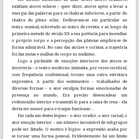
existiam atores solares – quer dizer, atores aptos a levar a
energia das palavras para os chakras inferiores, a partir do
chakra do plexo solar. Dedicavam-se em particular ao
teatro musical, sobretudo ao teatro de revista, e ao longo da
primeira metade do século XX a sua potência para incendiar
o próprio corpo e a percepção das plateias ampliou-se de
forma admirável. No caso das atrizes e coristas, a trajetória
foi das meias e malhas de corpo ao nudismo.
Logo a pirâmide de emoções interiores dos atores se
inverteria – o teatro moderno, intimista, por vezes cerebral,
com frequência confessional, trouxe uma outra estrutura
expressiva. A partir dos sentimentos – trabalhados de
diversas formas – o ator esculpia formas emocionadas de
presença no mundo. Era preciso desencadear um
redemoinho interior e transmiti-lo para a caixa de cena – ela
devia ser menor para o truque funcionar…
Em cada um destes leques – o ator orador, o ator carnal, o
ator emoção interior – um número incontável de subgrupos
pode ser listado. O motivo é lógico: a expressão acaba por
se tornar uma forma pessoal. Evidentemente há um limite