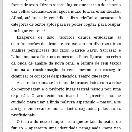
forma de texto. Dizem as más línguas que se trata do retorno
das velhas declamadoras, agora muito loucas, ensandecidas.
Afinal, até bula de remédio e lista telefônica passaram à
categoria de textos aptos para se poder cogitar para ocupar
um lugar em cena!
Exageros de lado, teóricos densos estudaram as
transformações do drama e trouxeram em diversas obras
análises perspicazes dos fatos. Patrice Pavis, Sarrazac e
Lehmann, para ficar nos nomes mais lidos, figuram na crista
da onda de análise da nova cena. A leitura de seus textos
ilumina a transformação da cena, mesmo sem conseguir
cicatrizar os corações despedaçados. Teatro que segue.
A crise do drama se instalou de braços dados com a crise
do personagem e o próprio lugar teatral passou por uma
explosão. O acontecimento teatral – é preciso enorme
cuidado para usar a linda palavra espetáculo – passou a se
abrigar em recantos nunca dantes cogitados pelos atores
profissionais.
O teatro do nosso tempo – sem que se fale do teatro do
futuro – apresenta uma identidade repaginada, para não