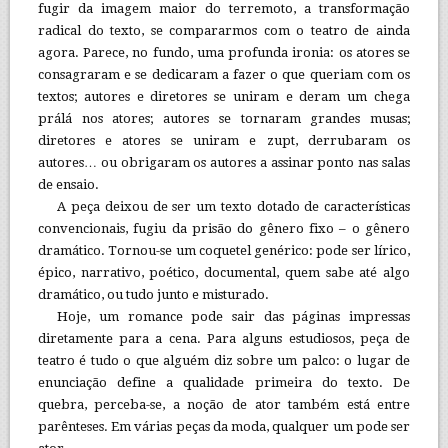
fugir da imagem maior do terremoto, a transformação
radical do texto, se compararmos com o teatro de ainda
agora. Parece, no fundo, uma profunda ironia: os atores se
consagraram e se dedicaram a fazer o que queriam com os
textos; autores e diretores se uniram e deram um chega
prálá nos atores; autores se tornaram grandes musas;
diretores e atores se uniram e zupt, derrubaram os
autores… ou obrigaram os autores a assinar ponto nas salas
de ensaio.
A peça deixou de ser um texto dotado de características
convencionais, fugiu da prisão do gênero fixo – o gênero
dramático. Tornou-se um coquetel genérico: pode ser lírico,
épico, narrativo, poético, documental, quem sabe até algo
dramático, ou tudo junto e misturado.
Hoje, um romance pode sair das páginas impressas
diretamente para a cena. Para alguns estudiosos, peça de
teatro é tudo o que alguém diz sobre um palco: o lugar de
enunciação define a qualidade primeira do texto. De
quebra, perceba-se, a noção de ator também está entre
parênteses. Em várias peças da moda, qualquer um pode ser