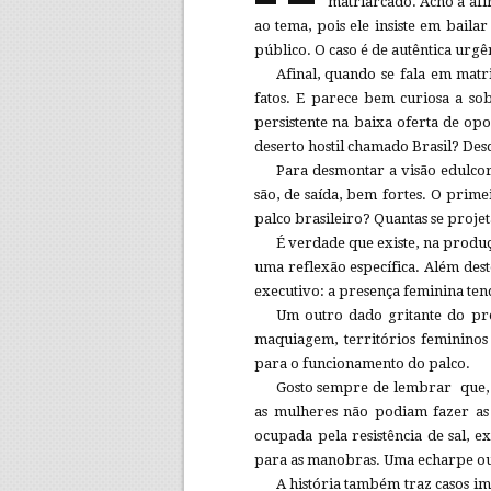
matriarcado. Acho a afi
ao tema, pois ele insiste em baila
público. O caso é de autêntica urgên
Afinal, quando se fala em matr
fatos. E parece bem curiosa a sob
persistente na baixa oferta de op
deserto hostil chamado Brasil? Des
Para desmontar a visão edulcor
são, de saída, bem fortes. O prime
palco brasileiro? Quantas se proje
É verdade que existe, na produ
uma reflexão específica. Além dest
executivo: a presença feminina ten
Um outro dado gritante do pre
maquiagem, territórios femininos
para o funcionamento do palco.
Gosto sempre de lembrar que, 
as mulheres não podiam fazer as 
ocupada pela resistência de sal, 
para as manobras. Uma echarpe ou u
A história também traz casos im