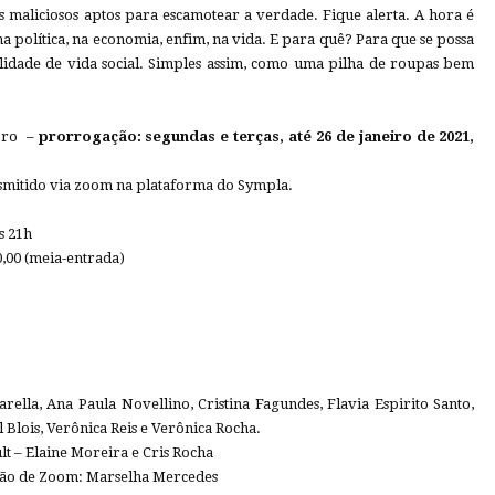
s maliciosos aptos para escamotear a verdade. Fique alerta. A hora é
 na política, na economia, enfim, na vida. E para quê? Para que se possa
lidade de vida social. Simples assim, como uma pilha de roupas bem
bro –
prorrogação: segundas e terças, até 26 de janeiro de 2021,
nsmitido via zoom na plataforma do Sympla.
s 21h
0,00 (meia-entrada)
rella, Ana Paula Novellino, Cristina Fagundes, Flavia Espirito Santo,
 Blois, Verônica Reis e Verônica Rocha.
t – Elaine Moreira e Cris Rocha
ção de Zoom: Marselha Mercedes