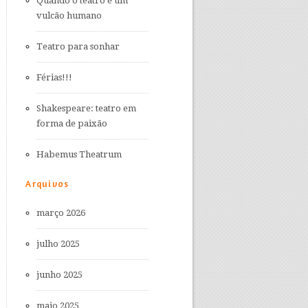
Quando o teatro é um
vulcão humano
Teatro para sonhar
Férias!!!
Shakespeare: teatro em
forma de paixão
Habemus Theatrum
Arquivos
março 2026
julho 2025
junho 2025
maio 2025