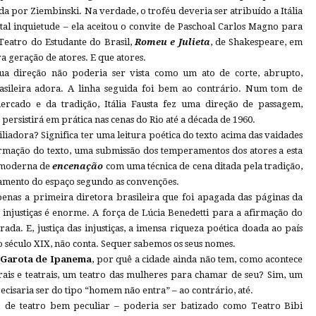
da por Ziembinski. Na verdade, o troféu deveria ser atribuído a Itália
total inquietude – ela aceitou o convite de Paschoal Carlos Magno para
 Teatro do Estudante do Brasil,
Romeu e Julieta
, de Shakespeare, em
 geração de atores. E que atores.
ua direção não poderia ser vista como um ato de corte, abrupto,
rasileira adora. A linha seguida foi bem ao contrário. Num tom de
ercado e da tradição, Itália Fausta fez uma direção de passagem,
ersistirá em prática nas cenas do Rio até a década de 1960.
ciliadora? Significa ter uma leitura poética do texto acima das vaidades
firmação do texto, uma submissão dos temperamentos dos atores a esta
a moderna de
encenação
com uma técnica de cena ditada pela tradição,
tamento do espaço segundo as convenções.
apenas a primeira diretora brasileira que foi apagada das páginas da
as injustiças é enorme. A força de Lúcia Benedetti para a afirmação do
ada. E, justiça das injustiças, a imensa riqueza poética doada ao país
 século XIX, não conta. Sequer sabemos os seus nomes.
Garota de Ipanema
, por quê a cidade ainda não tem, como acontece
rais e teatrais, um teatro das mulheres para chamar de seu? Sim, um
ecisaria ser do tipo “homem não entra” – ao contrário, até.
 de teatro bem peculiar – poderia ser batizado como Teatro Bibi