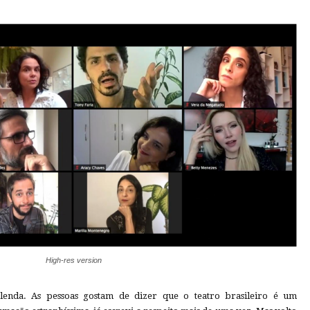
High-res version
 lenda. As pessoas gostam de dizer que o teatro brasileiro é um