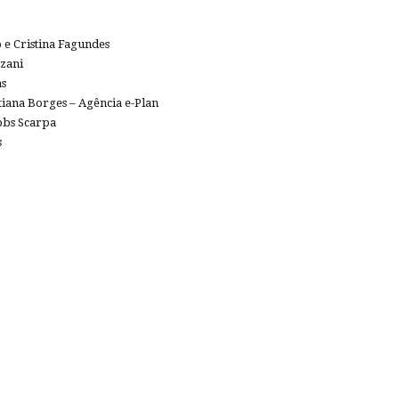
 e Cristina Fagundes
zani
s
tiana Borges – Agência e-Plan
bbs Scarpa
s