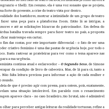
esgranrio e Shell). Em resumo, ela é uma voz sonante que se projeta,
a forte do presente, a crise do teatro vista por dentro.
realidade dos bastidores, mostrar a intimidade de um grupo de teatro
e fazer uma peça para a plataforma Zoom. Estão lá as intrigas, a
 amores e até as solicitações bizarras do patrocinador. Em defesa do
 árdua batalha travada sempre para fazer teatro no país, a proposta
 ficar mais tempo em cartaz.
o fim das contas, por este importante diferencial – o fato de ser uma
der criativo feminino é uma das pautas de urgência hoje, por todo o
oco. Basta rastrear as prateleiras para ver como o tema aparece nas
para a sua urgência.
eminista continua atual e esclarecedor –
O Segundo Sexo
, de Simone
capar da condição de livro de cabeceira. Mas, de lá para cá, tanto a
Não falta leitura preciosa para informar a ação de cada mulher e
 o mundo.
ideia de que é preciso agir com pressa, para ontem, pois, exatamente,
velam uma situação intolerável. Em paralelo com o renascimento
agem aparece clara – no caso brasileiro, tão brutal, não é admissível
u olhar para perceber antigas leituras da realidade tortuosas, refine a