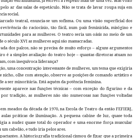
rmação estranhíssima, já escrevi a respeito mais de uma vez. Mas volto
r pelo ar das salas de espetáculo. Não se trata de lavar roupa suja em
cia social.
iarcado teatral, enuncia-se um sofisma. Ou uma visão superficial dos
revivência do raciocínio, tão fácil, num país feminicida, misógino e
ortunidades para as mulheres. O teatro seria um oásis no meio de um
de o século XVI as mulheres aqui são massacradas.
ada dos palcos, não se precisa de muito esforço – alguns argumentos
iro é a simples avaliação do teatro hoje – quantas diretoras atuam no
tam, com inequívoca liderança?
ção, uma concentração interessante de mulheres, um tema que exigiria
e nicho, olhe com atenção, observe as posições de comando artístico e
de a ser minoritária. Está aquém da potência feminina.
sente aparece nas funções técnicas – com exceção do figurino e da
 por tradição, as mulheres não são numerosas nas funções voltadas
em meados da década de 1970, na Escola de Teatro da então FEFIERJ,
aulas práticas de iluminação. A pequena cabine de luz, quase toda
exigia a nudez quase total do operador e uma enorme força muscular
m cabelão, e tudo iria pelos ares.
pactantes. A historiografia tradicional cismou de fixar que a primeira