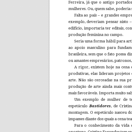
Ferreira, já que o antigo portad
mulheres. Ou, quem sabe, poderia 
Falta ao país – e grandes empr
exemplo, deveriam pensar nisto –
edifício, importaria ter editais, c
produção feminina no campo.
Seria uma forma hábil para arti
ao apoio masculino para fundamen
brasileira, sem que o fato possa d
ou amantes empresários, patronos
A rigor, existem hoje na cena c
produtivas, elas lideram projeto
arte. Não são cerceadas na sua pr
produção de arte ainda mais cont
mais favoráveis. Importa muito sa
Um exemplo de mulher de tea
espetáculo
Bastidores
, de Cristi
montagem. O espetáculo nasceu do 
impasses diante dos quais a cena te
Para o conhecimento da vida de
oportuna. Cristina Fagundes tem se