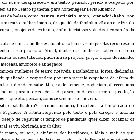
or do nome desapareceu – um teatro pensado, gerido e ocupado por
ser ali no Teatro Ipanema, para homenagear Leyla Ribeiro?
esas de beleza, como
Natura
,
Boticário
,
Avon
,
Granado/Phebo
, por
 um teatro-mulher intenso, de qualidade feminina vibrante. Além do
oncursos, projetos de estímulo, enfim iniciativas voltadas à expansão da
cular e unir as mulheres atuantes no teatro, sem que elas recorressem
tar a sua projeção. Afinal, muitas das mulheres notáveis da cena
iminuir os seus talentos, puderam se projetar graças à ação de maridos
, mecenas, amorosos e abnegados.
arioca mulheres de teatro notáveis. Batalhadoras, fortes, dedicadas,
s de qualidade e respondem por uma parcela respeitosa da oferta de
ática, até onde se sabe. Mas, evidentemente, poderiam oferecer uma
undente para a sociedade, se dispusessem de estruturas de produção
ber o que elas pensam, como se sentem e se movem.
tro batalhadora? Termina amanhã, terça-feira, a temporada do
na Fagundes. A artista responde pelo texto e pela direção e atua na
desejo de registrar os tempos de pandemia, quer dizer, focalizar os
atral se viu obrigada a trabalhar.
 teatro, ou seja, a dinâmica dos bastidores, a ideia é mais do que
 destacado no mercado de teatro carioca, foi indicada já como diretora