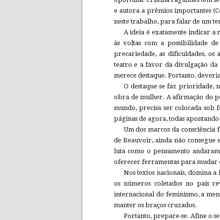
e autora a prêmios importantes (C
neste trabalho, para falar de um tem
A ideia é exatamente indicar a 
às voltas com a possibilidade d
precariedade, as dificuldades, os
teatro e a favor da divulgação da
merece destaque. Portanto, deveria
O destaque se faz prioridade, n
obra de mulher. A afirmação do po
mundo, precisa ser colocada sob f
páginas de agora, todas apontando 
Um dos marcos da consciência f
de Beauvoir, ainda não consegue es
luta como o pensamento andaram. 
oferecer ferramentas para mudar
Nos textos nacionais, domina a 
os números coletados no país re
internacional do feminismo, a mens
manter os braços cruzados.
Portanto, prepare-se. Afine o se