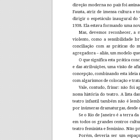
direção moderna no país foi assina
Fausta, atriz de imensa cultura e 
dirigir o espetáculo inaugural do
1938. Ela estava formando uma nova
Mas, devemos reconhecer, a s
violento, como a sensibilidade b
conciliação com as práticas do m
agregadora – aliás, um modelo que p
O que significa esta prática con
e das atribuições, uma visão de a
concepção, combinando esta idei
com algarismos de colocação e tra
Vale, contudo, frisar: não foi 
nossa história do teatro. A lista d
teatro infantil também não é lembr
por inúmeras dramaturgas, desde o
Se o Rio de Janeiro é a terra da
em todos os grandes centros cultu
teatro feminista e feminino. Não pr
Porém, deveria ser um espaço