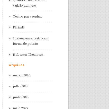
Quando o teatro é um
vulcão humano
Teatro para sonhar
Férias!!!
Shakespeare: teatro em
forma de paixão
Habemus Theatrum
Arquivos
março 2026
julho 2025
junho 2025
maio 2025