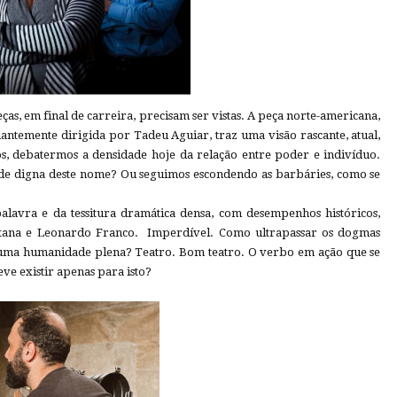
peças, em final de carreira, precisam ser vistas. A peça norte-americana,
ntemente dirigida por Tadeu Aguiar, traz uma visão rascante, atual,
, debatermos a densidade hoje da relação entre poder e indivíduo.
de digna deste nome? Ou seguimos escondendo as barbáries, como se
alavra e da tessitura dramática densa, com desempenhos históricos,
antana e Leonardo Franco. Imperdível. Como ultrapassar os dogmas
e uma humanidade plena? Teatro. Bom teatro. O verbo em ação que se
e existir apenas para isto?