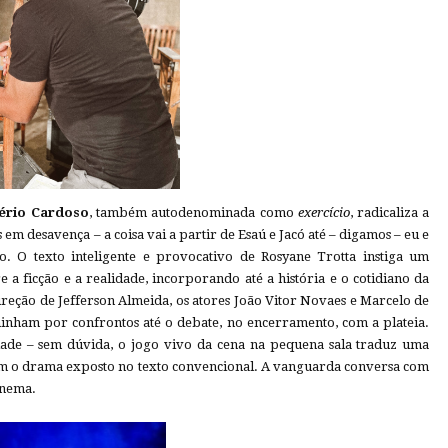
ério Cardoso
, também autodenominada como
exercício
, radicaliza a
 em desavença – a coisa vai a partir de Esaú e Jacó até – digamos – eu e
o. O texto inteligente e provocativo de Rosyane Trotta instiga um
a ficção e a realidade, incorporando até a história e o cotidiano da
direção de Jefferson Almeida, os atores João Vitor Novaes e Marcelo de
minham por confrontos até o debate, no encerramento, com a plateia.
ade – sem dúvida, o jogo vivo da cena na pequena sala traduz uma
m o drama exposto no texto convencional. A vanguarda conversa com
anema.