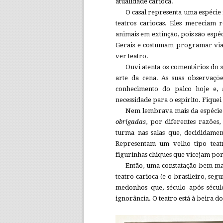
atualidade carioca.
O casal representa uma espécie 
teatros cariocas. Eles mereciam
animais em extinção, pois são espé
Gerais e costumam programar viag
ver teatro.
Ouvi atenta os comentários do s
arte da cena. As suas observaçõ
conhecimento do palco hoje e, 
necessidade para o espírito. Fique
Nem lembrava mais da espécie. 
obrigadas
, por diferentes razões
turma nas salas que, decididamen
Representam um velho tipo teatra
figurinhas chiques que vicejam por
Então, uma constatação bem ma
teatro carioca (e o brasileiro, s
medonhos que, século após século
ignorância. O teatro está à beira do