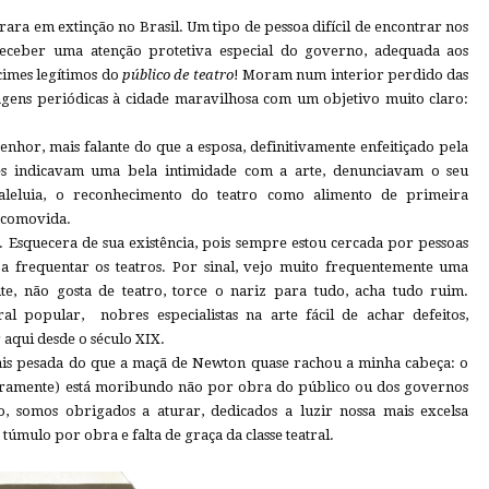
rara em extinção no Brasil. Um tipo de pessoa difícil de encontrar nos
 receber uma atenção protetiva especial do governo, adequada aos
cimes legítimos do
público de teatro
! Moram num interior perdido das
ens periódicas à cidade maravilhosa com um objetivo muito claro:
enhor, mais falante do que a esposa, definitivamente enfeitiçado pela
es indicavam uma bela intimidade com a arte, denunciavam o seu
aleluia, o reconhecimento do teatro como alimento de primeira
i comovida.
Esquecera de sua existência, pois sempre estou cercada por pessoas
, a frequentar os teatros. Por sinal, vejo muito frequentemente uma
te, não gosta de teatro, torce o nariz para tudo, acha tudo ruim.
l popular, nobres especialistas na arte fácil de achar defeitos,
 aqui desde o século XIX.
is pesada do que a maçã de Newton quase rachou a minha cabeça: o
eguramente) está moribundo não por obra do público ou dos governos
, somos obrigados a aturar, dedicados a luzir nossa mais excelsa
 túmulo por obra e falta de graça da classe teatral.