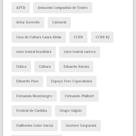
APTR
Armazém Companhia de Teatro
Artur Azevedo
Carnaval
Casa de Cultura Laura Alvim
CCBB
CCBB RJ
crise teatral brasileira
crise teatral carioca
Crítica
Cultura
Eduardo Barata
Eduardo Paes
Espaço Sesc Copacabana
Fernanda Montenegro
Fernando Philbert
Festival de Curitiba
Grupo Galpão
Guilherme Leme Garcia
Gustavo Gasparani