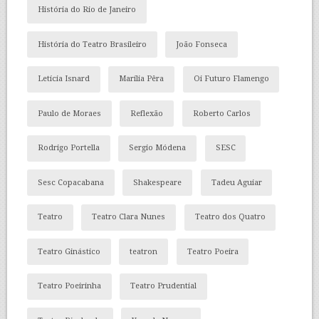
História do Rio de Janeiro
História do Teatro Brasileiro
João Fonseca
Letícia Isnard
Marília Pêra
Oi Futuro Flamengo
Paulo de Moraes
Reflexão
Roberto Carlos
Rodrigo Portella
Sergio Módena
SESC
Sesc Copacabana
Shakespeare
Tadeu Aguiar
Teatro
Teatro Clara Nunes
Teatro dos Quatro
Teatro Ginástico
teatron
Teatro Poeira
Teatro Poeirinha
Teatro Prudential