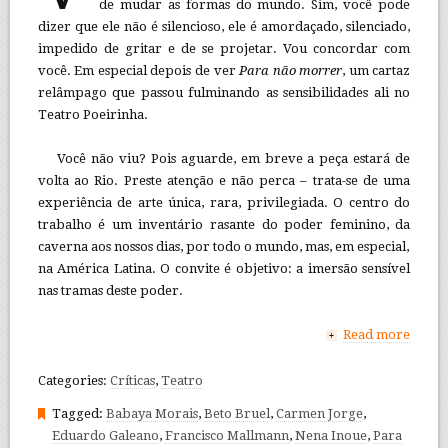
de mudar as formas do mundo. Sim, você pode
dizer que ele não é silencioso, ele é amordaçado, silenciado,
impedido de gritar e de se projetar. Vou concordar com
você. Em especial depois de ver
Para não morrer
, um cartaz
relâmpago que passou fulminando as sensibilidades ali no
Teatro Poeirinha.
Você não viu? Pois aguarde, em breve a peça estará de
volta ao Rio. Preste atenção e não perca – trata-se de uma
experiência de arte única, rara, privilegiada. O centro do
trabalho é um inventário rasante do poder feminino, da
caverna aos nossos dias, por todo o mundo, mas, em especial,
na América Latina. O convite é objetivo: a imersão sensível
nas tramas deste poder.
Read more
+
Categories:
Críticas
,
Teatro
Tagged:
Babaya Morais
,
Beto Bruel
,
Carmen Jorge
,
Eduardo Galeano
,
Francisco Mallmann
,
Nena Inoue
,
Para