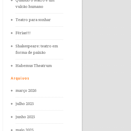
Quando o teatro é um
vulcão humano
Teatro para sonhar
Férias!!!
Shakespeare: teatro em
forma de paixão
Habemus Theatrum
Arquivos
março 2026
julho 2025
junho 2025
maio 2025