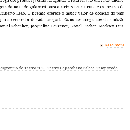
rega dos prêmios já estão na agenda: a festa será no dia 24 de janeiro,
m da noite de gala será para a atriz Nicette Bruno e os mestres de
Eriberto Leão. O prêmio oferece o maior valor de dotação do país,
 para o vencedor de cada categoria. Os nomes integrantes da comissão
aniel Schenker, Jacqueline Laurence, Lionel Fischer, Macksen Luiz,
Read more
+
esgranrio de Teatro 2016
,
Teatro Copacabana Palace
,
Temporada