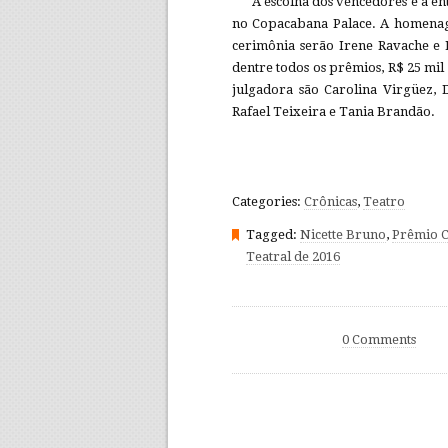
A escolha dos vencedores e a ent
no Copacabana Palace. A homenage
cerimônia serão Irene Ravache e 
dentre todos os prêmios, R$ 25 mil
julgadora são Carolina Virgüez, D
Rafael Teixeira e Tania Brandão.
Categories:
Crônicas
,
Teatro
Tagged:
Nicette Bruno
,
Prêmio C
Teatral de 2016
0 Comments