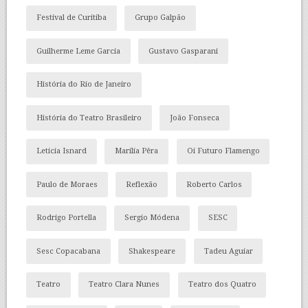
Festival de Curitiba
Grupo Galpão
Guilherme Leme Garcia
Gustavo Gasparani
História do Rio de Janeiro
História do Teatro Brasileiro
João Fonseca
Letícia Isnard
Marília Pêra
Oi Futuro Flamengo
Paulo de Moraes
Reflexão
Roberto Carlos
Rodrigo Portella
Sergio Módena
SESC
Sesc Copacabana
Shakespeare
Tadeu Aguiar
Teatro
Teatro Clara Nunes
Teatro dos Quatro