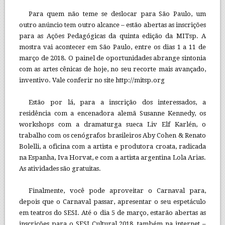
Para quem não teme se deslocar para São Paulo, um
outro anúncio tem outro alcance – estão abertas as inscrições
para as Ações Pedagógicas da quinta edição da MITsp. A
mostra vai acontecer em São Paulo, entre os dias 1 a 11 de
março de 2018. O painel de oportunidades abrange sintonia
com as artes cênicas de hoje, no seu recorte mais avançado,
inventivo. Vale conferir no site http://mitsp.org
Estão por lá, para a inscrição dos interessados, a
residência com a encenadora alemã Susanne Kennedy, os
workshops com a dramaturga sueca Liv Elf Karlén, o
trabalho com os cenógrafos brasileiros Aby Cohen & Renato
Bolelli, a oficina com a artista e produtora croata, radicada
na Espanha, Iva Horvat, e com a artista argentina Lola Arias.
As atividades são gratuitas.
Finalmente, você pode aproveitar o Carnaval para,
depois que o Carnaval passar, apresentar o seu espetáculo
em teatros do SESI. Até o dia 5 de março, estarão abertas as
inscrições para o SESI Cultural 2018, também na internet –