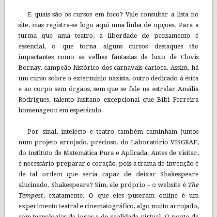
E quais são os cursos em foco? Vale consultar a lista no
site, mas registre-se logo aqui uma linha de opções. Para a
turma que ama teatro, a liberdade de pensamento é
essencial, o que torna alguns cursos destaques tão
impactantes como as velhas fantasias de luxo de Clovis
Bornay, campeão histórico dos carnavais carioca. Assim, há
um curso sobre o extermínio nazista, outro dedicado à ética
e ao corpo sem órgãos, sem que se fale na estrelar Amália
Rodrigues, talento lusitano excepcional que Bibi Ferreira
homenageou em espetáculo.
Por sinal, intelecto e teatro também caminham juntos
num projeto arrojado, precioso, do Laboratório VISGRAF,
do Instituto de Matemática Pura e Aplicada. Antes de visitar,
é necessário preparar o coração, pois a trama de invenção é
de tal ordem que seria capaz de deixar Shakespeare
alucinado. Shakespeare? Sim, ele próprio – o website é
The
Tempest
, exatamente. O que eles puseram online é um
experimento teatral e cinematográfico, algo muito arrojado,
com tecnologias de jogos e de realidade virtual. O ponto de