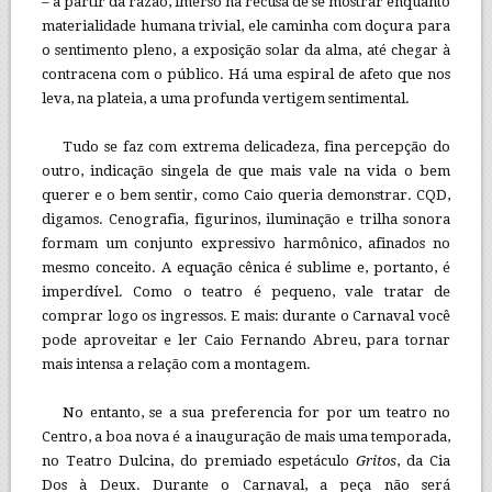
– a partir da razão, imerso na recusa de se mostrar enquanto
materialidade humana trivial, ele caminha com doçura para
o sentimento pleno, a exposição solar da alma, até chegar à
contracena com o público. Há uma espiral de afeto que nos
leva, na plateia, a uma profunda vertigem sentimental.
Tudo se faz com extrema delicadeza, fina percepção do
outro, indicação singela de que mais vale na vida o bem
querer e o bem sentir, como Caio queria demonstrar. CQD,
digamos. Cenografia, figurinos, iluminação e trilha sonora
formam um conjunto expressivo harmônico, afinados no
mesmo conceito. A equação cênica é sublime e, portanto, é
imperdível. Como o teatro é pequeno, vale tratar de
comprar logo os ingressos. E mais: durante o Carnaval você
pode aproveitar e ler Caio Fernando Abreu, para tornar
mais intensa a relação com a montagem.
No entanto, se a sua preferencia for por um teatro no
Centro, a boa nova é a inauguração de mais uma temporada,
no Teatro Dulcina, do premiado espetáculo
Gritos
, da Cia
Dos à Deux. Durante o Carnaval, a peça não será