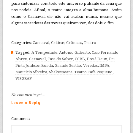
para sintonizar com todo este universo pulsante da cena que
nos rodeia. Afinal, o teatro integra a alma humana. Assim
como o Carnaval, ele não vai acabar nunca, mesmo que
alguns sacerdotes das trevas queiram ver, dos dois, o fim.
Categories:
Carnaval
,
Críticas
,
Crônicas
,
Teatro
Tagged:
A Tempestade
,
Antonio Gilberto
,
Caio Fernando
Abreu
,
Carnaval
,
Casa do Saber
,
CCBB
,
Dos à Deux
,
Eri
Pinta Jonhson Borda
,
Grande Sertão: Veredas
,
IMPA
,
Mauricio Silveira
,
Shakespeare
,
Teatro Café Pequeno
,
VISGRAF
No comments yet…
Leave a Reply
Comment