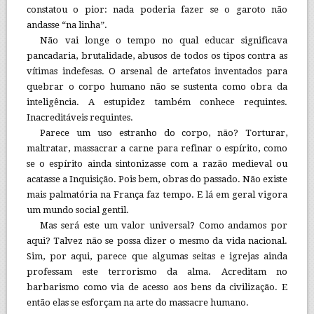
constatou o pior: nada poderia fazer se o garoto não
andasse “na linha”.
Não vai longe o tempo no qual educar significava
pancadaria, brutalidade, abusos de todos os tipos contra as
vítimas indefesas. O arsenal de artefatos inventados para
quebrar o corpo humano não se sustenta como obra da
inteligência. A estupidez também conhece requintes.
Inacreditáveis requintes.
Parece um uso estranho do corpo, não? Torturar,
maltratar, massacrar a carne para refinar o espírito, como
se o espírito ainda sintonizasse com a razão medieval ou
acatasse a Inquisição. Pois bem, obras do passado. Não existe
mais palmatória na França faz tempo. E lá em geral vigora
um mundo social gentil.
Mas será este um valor universal? Como andamos por
aqui? Talvez não se possa dizer o mesmo da vida nacional.
Sim, por aqui, parece que algumas seitas e igrejas ainda
professam este terrorismo da alma. Acreditam no
barbarismo como via de acesso aos bens da civilização. E
então elas se esforçam na arte do massacre humano.