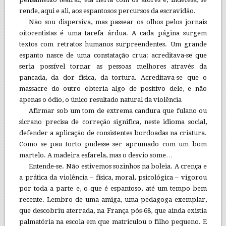
rende, aqui e ali, aos espantosos percursos da escravidão.
Não sou dispersiva, mas passear os olhos pelos jornais
oitocentistas é uma tarefa árdua. A cada página surgem
textos com retratos humanos surpreendentes. Um grande
espanto nasce de uma constatação crua: acreditava-se que
seria possível tornar as pessoas melhores através da
pancada, da dor física, da tortura. Acreditava-se que o
massacre do outro obteria algo de positivo dele, e não
apenas o ódio, o único resultado natural da violência
Afirmar sob um tom de extrema candura que fulano ou
sicrano precisa de correção significa, neste idioma social,
defender a aplicação de consistentes bordoadas na criatura.
Como se pau torto pudesse ser aprumado com um bom
martelo. A madeira esfarela, mas o desvio some…
Entende-se. Não estivemos sozinhos na boleia. A crença e
a prática da violência – física, moral, psicológica – vigorou
por toda a parte e, o que é espantoso, até um tempo bem
recente. Lembro de uma amiga, uma pedagoga exemplar,
que descobriu aterrada, na França pós-68, que ainda existia
palmatória na escola em que matriculou o filho pequeno. E