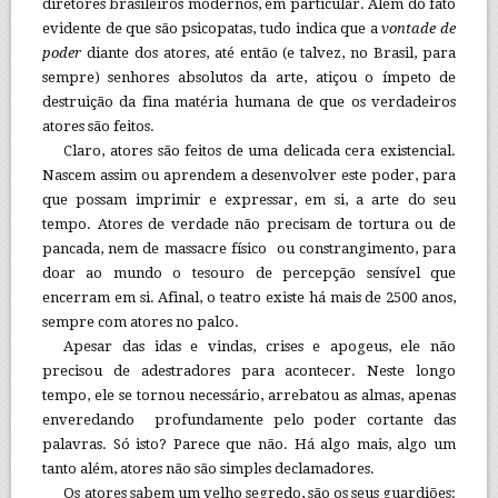
diretores brasileiros modernos, em particular. Além do fato
evidente de que são psicopatas, tudo indica que a
vontade de
poder
diante dos atores, até então (e talvez, no Brasil, para
sempre) senhores absolutos da arte, atiçou o ímpeto de
destruição da fina matéria humana de que os verdadeiros
atores são feitos.
Claro, atores são feitos de uma delicada cera existencial.
Nascem assim ou aprendem a desenvolver este poder, para
que possam imprimir e expressar, em si, a arte do seu
tempo. Atores de verdade não precisam de tortura ou de
pancada, nem de massacre físico ou constrangimento, para
doar ao mundo o tesouro de percepção sensível que
encerram em si. Afinal, o teatro existe há mais de 2500 anos,
sempre com atores no palco.
Apesar das idas e vindas, crises e apogeus, ele não
precisou de adestradores para acontecer. Neste longo
tempo, ele se tornou necessário, arrebatou as almas, apenas
enveredando profundamente pelo poder cortante das
palavras. Só isto? Parece que não. Há algo mais, algo um
tanto além, atores não são simples declamadores.
Os atores sabem um velho segredo, são os seus guardiões: