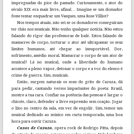
impregnadas do pior do passado. Curiosamente, o ator do
século XIX era mais livre, afinal… Imagine se um domador
fosse tentar enquadrar um Vasques, uma Rose Villiot?
Nos tempos atuais, não sei se os domadores conseguiram
ter chão nos musicais. Não tenho qualquer notícia. Não estou
falando do rigor das professoras de balé. Estou falando de
massacres de corpo, torturar o ator até ultrapassar os seus
limites humanos, até chegar ao insuportável. Dor,
sofrimento, assédio moral. Massacrar o corpo de um ator de
musical? Lá no musical, onde a liberdade do humano
acontece a pleno vapor, detonar o corpo e a voz do elenco é
crime de guerra. Sim, musicais.
Então, surgem naturais os sons do grito de Cazuza, dá
para pedir, cantando versos impactantes do poeta: Brasil,
mostre a tua cara. Confiar na potência das pessoas é largar o
chicote, claro, defender a livre expressão sem coação. Jogar
o lixo no centro da sala, em vez de engolir. Sim, temos um
musical dedicado ao músico em curta temporada, uma boa
hora para ouvir Cazuza.
Cazas de Cazuza
, opera rock de Rodrigo Pitta, depois