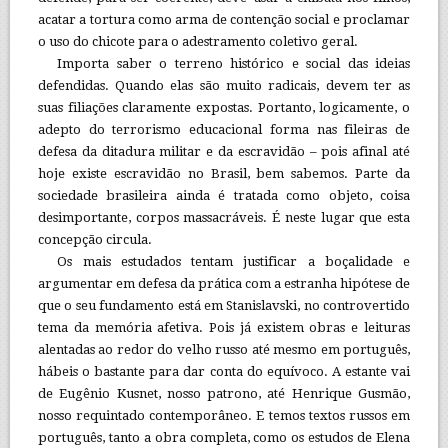
acatar a tortura como arma de contenção social e proclamar
o uso do chicote para o adestramento coletivo geral.
Importa saber o terreno histórico e social das ideias
defendidas. Quando elas são muito radicais, devem ter as
suas filiações claramente expostas. Portanto, logicamente, o
adepto do terrorismo educacional forma nas fileiras de
defesa da ditadura militar e da escravidão – pois afinal até
hoje existe escravidão no Brasil, bem sabemos. Parte da
sociedade brasileira ainda é tratada como objeto, coisa
desimportante, corpos massacráveis. É neste lugar que esta
concepção circula.
Os mais estudados tentam justificar a boçalidade e
argumentar em defesa da prática com a estranha hipótese de
que o seu fundamento está em Stanislavski, no controvertido
tema da memória afetiva. Pois já existem obras e leituras
alentadas ao redor do velho russo até mesmo em português,
hábeis o bastante para dar conta do equívoco. A estante vai
de Eugênio Kusnet, nosso patrono, até Henrique Gusmão,
nosso requintado contemporâneo. E temos textos russos em
português, tanto a obra completa, como os estudos de Elena