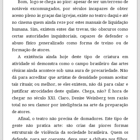
Bom, logo se chega ao pior: apesar de ser um terreno de
notáveis excomungados, por séculos incapazes de obter
acesso pleno às graças das igrejas, existe no teatro daqui e até
no cinema quem ainda reze por estes manuais de liquidação
humana. Sim, existem entes das trevas, tão obscuros como
certas autoridades inquisitoriais, capazes de defender o
abuso físico generalizado como forma de treino ou de
formação de atores.
A existência ainda hoje deste tipo de criatura em
atividade só demonstra como o campo brasileiro das artes
cênicas ainda acontece sob uma aura de precariedade. Não
dá para acreditar que artistas de densidade possam aceitar
tais rituais; ou melhor, se eles existem, não dá para calar e
justificar atrocidades deste quilate. Chega, não? É hora de
chegar no século XXI. Claro, Denise Weinberg tem razão
total no seu clamor por inteligência na arte da preparação
de atores.
Afinal, o teatro não precisa de domadores. Este tipo de
gente não pratica arte: são crias das piores formas
estruturais de violência da sociedade brasileira. Quem os
defende, para ser coerente, deve usar a chibata nos filhos,