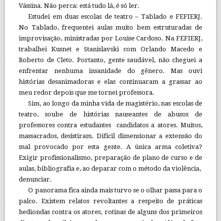
Vássina. Não perca: está tudo lá, é só ler.
Estudei em duas escolas de teatro – Tablado e FEFIERJ.
No Tablado, frequentei aulas muito bem estruturadas de
improvisação, ministradas por Louise Cardoso. Na FEFIERJ,
trabalhei Kusnet e Stanislavski com Orlando Macedo e
Roberto de Cleto. Portanto, gente saudável, não cheguei a
enfrentar nenhuma insanidade do gênero. Mas ouvi
histórias desanimadoras e elas continuaram a grassar ao
meu redor depois que me tornei professora.
Sim, ao longo da minha vida de magistério, nas escolas de
teatro, soube de histórias nauseantes de abusos de
professores contra estudantes candidatos a atores. Muitos,
massacrados, desistiram. Difícil dimensionar a extensão do
mal provocado por esta gente. A única arma coletiva?
Exigir profissionalismo, preparação de plano de curso e de
aulas, bibliografia e, ao deparar com o método da violência,
denunciar.
O panorama fica ainda mais turvo se o olhar passa para o
palco. Existem relatos revoltantes a respeito de práticas
hediondas contra os atores, rotinas de alguns dos primeiros