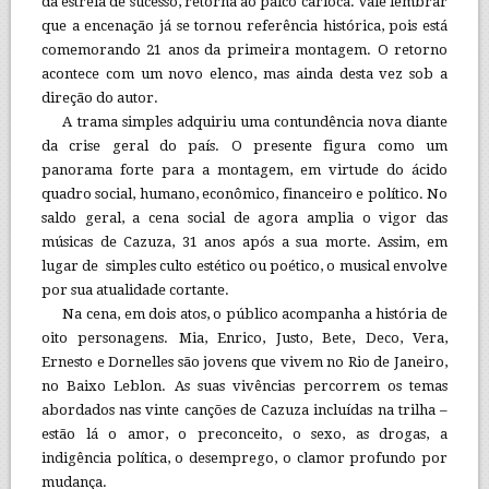
da estreia de sucesso, retorna ao palco carioca. Vale lembrar
que a encenação já se tornou referência histórica, pois está
comemorando 21 anos da primeira montagem. O retorno
acontece com um novo elenco, mas ainda desta vez sob a
direção do autor.
A trama simples adquiriu uma contundência nova diante
da crise geral do país. O presente figura como um
panorama forte para a montagem, em virtude do ácido
quadro social, humano, econômico, financeiro e político. No
saldo geral, a cena social de agora amplia o vigor das
músicas de Cazuza, 31 anos após a sua morte. Assim, em
lugar de simples culto estético ou poético, o musical envolve
por sua atualidade cortante.
Na cena, em dois atos, o público acompanha a história de
oito personagens. Mia, Enrico, Justo, Bete, Deco, Vera,
Ernesto e Dornelles são jovens que vivem no Rio de Janeiro,
no Baixo Leblon. As suas vivências percorrem os temas
abordados nas vinte canções de Cazuza incluídas na trilha –
estão lá o amor, o preconceito, o sexo, as drogas, a
indigência política, o desemprego, o clamor profundo por
mudança.