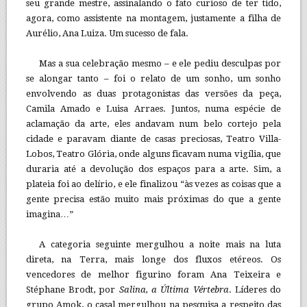
seu grande mestre, assinalando o fato curioso de ter tido,
agora, como assistente na montagem, justamente a filha de
Aurélio, Ana Luiza. Um sucesso de fala.
Mas a sua celebração mesmo – e ele pediu desculpas por
se alongar tanto – foi o relato de um sonho, um sonho
envolvendo as duas protagonistas das versões da peça,
Camila Amado e Luisa Arraes. Juntos, numa espécie de
aclamação da arte, eles andavam num belo cortejo pela
cidade e paravam diante de casas preciosas, Teatro Villa-
Lobos, Teatro Glória, onde alguns ficavam numa vigília, que
duraria até a devolução dos espaços para a arte. Sim, a
plateia foi ao delírio, e ele finalizou “às vezes as coisas que a
gente precisa estão muito mais próximas do que a gente
imagina…”
A categoria seguinte mergulhou a noite mais na luta
direta, na Terra, mais longe dos fluxos etéreos. Os
vencedores de melhor figurino foram Ana Teixeira e
Stéphane Brodt, por
Salina, a Última Vértebra
. Líderes do
grupo Amok, o casal mergulhou na pesquisa a respeito das