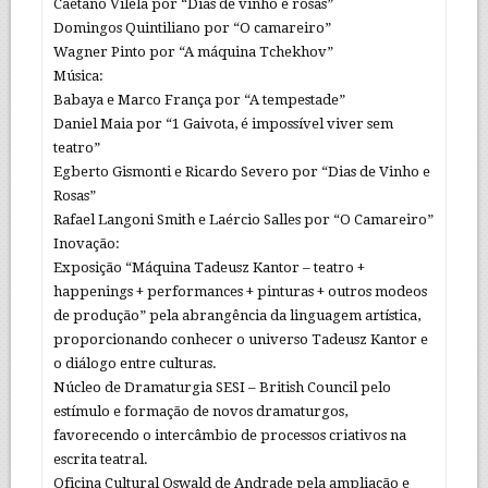
Caetano Vilela por “Dias de vinho e rosas”
Domingos Quintiliano por “O camareiro”
Wagner Pinto por “A máquina Tchekhov”
Música:
Babaya e Marco França por “A tempestade”
Daniel Maia por “1 Gaivota, é impossível viver sem
teatro”
Egberto Gismonti e Ricardo Severo por “Dias de Vinho e
Rosas”
Rafael Langoni Smith e Laércio Salles por “O Camareiro”
Inovação:
Exposição “Máquina Tadeusz Kantor – teatro +
happenings + performances + pinturas + outros modeos
de produção” pela abrangência da linguagem artística,
proporcionando conhecer o universo Tadeusz Kantor e
o diálogo entre culturas.
Núcleo de Dramaturgia SESI – British Council pelo
estímulo e formação de novos dramaturgos,
favorecendo o intercâmbio de processos criativos na
escrita teatral.
Oficina Cultural Oswald de Andrade pela ampliação e