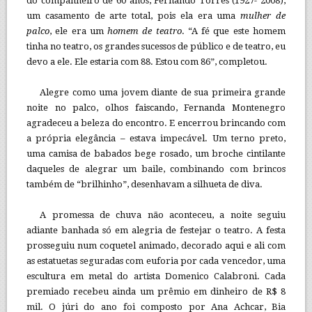
do companheiro de 60 anos, Fernando Torres (1927- 2008),
um casamento de arte total, pois ela era uma
mulher de
palco
, ele era um
homem de teatro
. “A fé que este homem
tinha no teatro, os grandes sucessos de público e de teatro, eu
devo a ele. Ele estaria com 88. Estou com 86”, completou.
Alegre como uma jovem diante de sua primeira grande
noite no palco, olhos faiscando, Fernanda Montenegro
agradeceu a beleza do encontro. E encerrou brincando com
a própria elegância – estava impecável. Um terno preto,
uma camisa de babados bege rosado, um broche cintilante
daqueles de alegrar um baile, combinando com brincos
também de “brilhinho”, desenhavam a silhueta de diva.
A promessa de chuva não aconteceu, a noite seguiu
adiante banhada só em alegria de festejar o teatro. A festa
prosseguiu num coquetel animado, decorado aqui e ali com
as estatuetas seguradas com euforia por cada vencedor, uma
escultura em metal do artista Domenico Calabroni. Cada
premiado recebeu ainda um prêmio em dinheiro de R$ 8
mil. O júri do ano foi composto por Ana Achcar, Bia