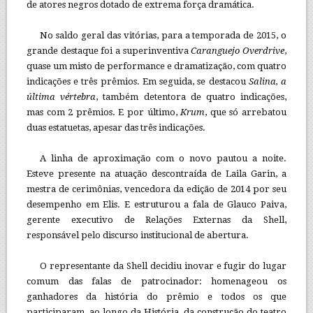
de atores negros dotado de extrema força dramática.
No saldo geral das vitórias, para a temporada de 2015, o
grande destaque foi a superinventiva
Caranguejo Overdrive
,
quase um misto de performance e dramatização, com quatro
indicações e três prêmios. Em seguida, se destacou
Salina, a
última vértebra
, também detentora de quatro indicações,
mas com 2 prêmios. E por último,
Krum
, que só arrebatou
duas estatuetas, apesar das três indicações.
A linha de aproximação com o novo pautou a noite.
Esteve presente na atuação descontraída de Laila Garin, a
mestra de cerimônias, vencedora da edição de 2014 por seu
desempenho em Elis. E estruturou a fala de Glauco Paiva,
gerente executivo de Relações Externas da Shell,
responsável pelo discurso institucional de abertura.
O representante da Shell decidiu inovar e fugir do lugar
comum das falas de patrocinador: homenageou os
ganhadores da história do prêmio e todos os que
participaram, ao longo da História, da construção do teatro