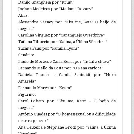
Danilo Grangheia por “Krum”
Joelson Medeiros por “Madame Bovary”
Atriz:
Alessandra Verney por “Kiss me, Kate! O beijo da
megera”
Carolina Virguez por “Caranguejo Overdrive”
Tatiana Tibúrcio por “Salina, a Última Vértebra”
Suzana Faini por “Família Lyons”
Cenário:
Paulo de Moraes e Carla Berri por “Inútil a chuva”
Fernando Mello da Costa por “O Pena carioca”
Daniela Thomas e Camila Schimidt por “Hora
Amarela”
Fernando Marés por “Krum”
Figurino:
Carol Lobato por “Kiss me, Kate! – O beijo da
megera”
Antônio Guedes por “O homessexual ou a dificuldade
de se expressar”
Ana Teixeira e Stéphane Brodt por “Salina, a Última
Vértebra”