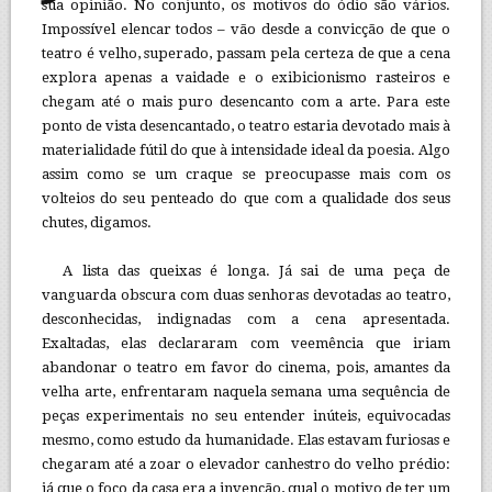
sua opinião. No conjunto, os motivos do ódio são vários.
Impossível elencar todos – vão desde a convicção de que o
teatro é velho, superado, passam pela certeza de que a cena
explora apenas a vaidade e o exibicionismo rasteiros e
chegam até o mais puro desencanto com a arte. Para este
ponto de vista desencantado, o teatro estaria devotado mais à
materialidade fútil do que à intensidade ideal da poesia. Algo
assim como se um craque se preocupasse mais com os
volteios do seu penteado do que com a qualidade dos seus
chutes, digamos.
A lista das queixas é longa. Já sai de uma peça de
vanguarda obscura com duas senhoras devotadas ao teatro,
desconhecidas, indignadas com a cena apresentada.
Exaltadas, elas declararam com veemência que iriam
abandonar o teatro em favor do cinema, pois, amantes da
velha arte, enfrentaram naquela semana uma sequência de
peças experimentais no seu entender inúteis, equivocadas
mesmo, como estudo da humanidade. Elas estavam furiosas e
chegaram até a zoar o elevador canhestro do velho prédio:
já que o foco da casa era a invenção, qual o motivo de ter um