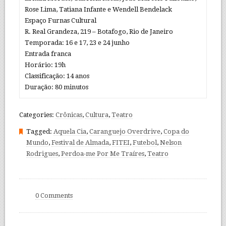
Rose Lima, Tatiana Infante e Wendell Bendelack
Espaço Furnas Cultural
R. Real Grandeza, 219 – Botafogo, Rio de Janeiro
Temporada: 16 e 17, 23 e 24 junho
Entrada franca
Horário: 19h
Classificação: 14 anos
Duração: 80 minutos
Categories:
Crônicas
,
Cultura
,
Teatro
Tagged:
Aquela Cia
,
Caranguejo Overdrive
,
Copa do
Mundo
,
Festival de Almada
,
FITEI
,
Futebol
,
Nelson
Rodrigues
,
Perdoa-me Por Me Traíres
,
Teatro
0 Comments