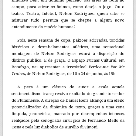
simulava bem um domínio perfeito das artes da bola no
campo, para atiçar os ânimos, como deseja o jogo. Ou o
teatro. Teatro, futebol, Nelson Rodrigues: quem sabe se
misturar tudo permita que se chegue a algum novo
entendimento da espécie humana?
Pois, nesta semana de copa, paixões acirradas, torcidas
histéricas e descabelamentos atléticos, uma sensacional
montagem de Nelson Rodrigues estará à disposição do
distinto público. E de graça. O Espaço Furnas Cultural, em
Botafogo, vai apresentar a irresistível
Perdoa-me Por Me
Traíres
, de Nelson Rodrigues, de 16 a 24 de junho, às 19h.
A peça é um clássico do autor e exala aquele
sentimentalismo transgressivo exaltado do grande torcedor
do Fluminense. A direção de Daniel Herz alcançou um efeito
potencializador da dinâmica do texto, graças a uma cena
límpida, geométrica, marcada por desempenhos intensos,
realçados pela cenografia cirúrgica de Fernando Mello da
Costa e pela luz diabólica de Aurélio di Simoni.