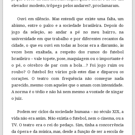
elevador modesto, trôpego pelos andares?, proclamaram.
Ouvi em silêncio. Mas entendi que existe uma falta, um
abismo, entre o palco e a sociedade brasileira. Depois do
jogo da seleção, ao andar a pé no meu bairro, na
universidade em que trabalho e por diferentes recantos da
cidade, o que eu ouvi em todas as bocas era a discussão, às
vezes bem exaltada, a respeito dos rumos do futebol
brasileiro – vale topete, pose, maquiagem ou o importante é
o pé, o cérebro de par com a bola…? Foi jogo ruim ou
roubo? O futebol fez vários gols estes dias e disparou os
corações. O teatro com frequência não consegue nada
parecido, mesmo com aqueles que o amam com intensidade.
A norma é o tédio e não há nem mesmo a vontade de xingar
o juiz.
Podem ser ciclos da sociedade humana – no século XIX, a
vida não era assim. Não existia o futebol, nem o cinema, ou a
TV. O teatro era o rei do pedaço. Sim, tinha a concorrência
da ópera e da música, mas, desde a função de ser a escola de