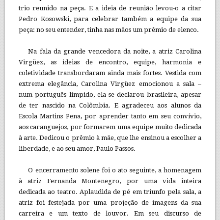
trio reunido na peça. E a ideia de reunião levou-o a citar
Pedro Kosowski, para celebrar também a equipe da sua
peça: no seu entender, tinha nas mãos um prêmio de elenco.
Na fala da grande vencedora da noite, a atriz Carolina
Virgüez, as ideias de encontro, equipe, harmonia e
coletividade transbordaram ainda mais fortes. Vestida com
extrema elegância, Carolina Virgüez emocionou a sala –
num português límpido, ela se declarou brasileira, apesar
de ter nascido na Colômbia. E agradeceu aos alunos da
Escola Martins Pena, por aprender tanto em seu convívio,
aos caranguejos, por formarem uma equipe muito dedicada
à arte. Dedicou o prêmio à mãe, que lhe ensinou a escolher a
liberdade, e ao seu amor, Paulo Passos.
O encerramento solene foi o ato seguinte, a homenagem
à atriz Fernanda Montenegro, por uma vida inteira
dedicada ao teatro. Aplaudida de pé em triunfo pela sala, a
atriz foi festejada por uma projeção de imagens da sua
carreira e um texto de louvor. Em seu discurso de