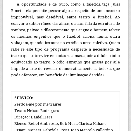
A oportunidade é de ouro, como a falecida taça Jules
Rimet – ela permite pensar algo a respeito de um encontro
improvável, mas desejável, entre teatro e futebol. Ao
escavar o subterrâneo das almas, o autor fala da estrutura de
sombra, paixão e dilaceramento que ergue o homem, talvez
os mesmos engenhos que o futebol aciona, numa outra
voltagem, quando instaura no estádio o urro coletivo. Quem
sabe se este tipo de programa desperte a necessidade de
teatro que sobrevive em todas as almas, ajude a diluir o ódio
equivocado ao teatro, o ódio estranho que grassa por aí e
impede a arte de revelar democraticamente as belezas que
pode oferecer, em benefício da iluminação da vida?
SERVIÇO:
Perdoa-me por me traíres
Texto: Nelson Rodrigues
Direção: Daniel Herz
Elenco: Bebel Ambrosio, Bob Neri, Clarissa Kahane,
Ernani Moraes, Gabriela Rosas, João Marcelo Pallottino,