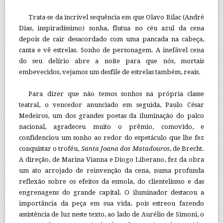
Trata-se da incrível sequência em que Olavo Bilac (André
Dias, inspiradíssimo) sonha, flutua no céu azul da cena
depois de cair desacordado com uma pancada na cabeça,
canta e vê estrelas. Sonho de personagem. A inefável cena
do seu delírio abre a noite para que nós, mortais
embevecidos, vejamos um desfile de estrelas também, reais.
Para dizer que não temos sonhos na própria classe
teatral, o vencedor anunciado em seguida, Paulo César
Medeiros, um dos grandes poetas da iluminação do palco
nacional, agradeceu muito o prêmio, comovido, e
confidenciou um sonho ao redor do espetáculo que lhe fez
conquistar o troféu,
Santa Joana dos Matadouros
, de Brecht.
A direção, de Marina Vianna e Diogo Liberano, fez da obra
um ato arrojado de reinvenção da cena, numa profunda
reflexão sobre os efeitos da esmola, do clientelismo e das
engrenagens do grande capital. O iluminador destacou a
importância da peça em sua vida, pois estreou fazendo
assistência de luz neste texto, ao lado de Aurélio de Simoni, o