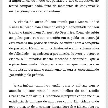
a importância do modo cooperativo e não competitivo, do
teatro compartilhado, feito de momentos de conversar e
escutar, desejo de estar em sintonia.
A vitória do autor foi um trunfo para Marco André
Nunes, laureado com a melhor direção, conquistada por seu
trabalho também em
Caranguejo Overdrive
. Como ele subiu
ao palco para receber o troféu em seguida ao autor, já
extravasara um pouco da tensão, ao vibrar com a conquista
do parceiro. Mesmo assim, o diretor estava uma chama viva
de felicidade – agradeceu a premiação, louvou o autor, o
elenco, o iluminador Renato Machado e denunciou que a
equipe tem muito fôlego, ao assegurar que uma peça se
completa ao permitir o nascimento de outras, oportunidade
garantida pelo prêmio.
A cerimônia caminhou então para o clímax, com o
anúncio do ator escolhido como melhor do ano, Danilo
Grangheia, por
Krum
. O vitorioso intérprete confidenciou a
existência de um caso de amor seu com o Rio, cidade onde
teve o prazer de encontrar Renata Sorrah e Marcio Abreu,