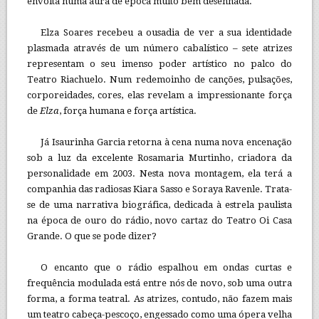
envolta numa aura de época muito bem desenhada.
Elza Soares recebeu a ousadia de ver a sua identidade
plasmada através de um número cabalístico – sete atrizes
representam o seu imenso poder artístico no palco do
Teatro Riachuelo. Num redemoinho de canções, pulsações,
corporeidades, cores, elas revelam a impressionante força
de
Elza
, força humana e força artística.
Já Isaurinha Garcia retorna à cena numa nova encenação
sob a luz da excelente Rosamaria Murtinho, criadora da
personalidade em 2003. Nesta nova montagem, ela terá a
companhia das radiosas Kiara Sasso e Soraya Ravenle. Trata-
se de uma narrativa biográfica, dedicada à estrela paulista
na época de ouro do rádio, novo cartaz do Teatro Oi Casa
Grande. O que se pode dizer?
O encanto que o rádio espalhou em ondas curtas e
frequência modulada está entre nós de novo, sob uma outra
forma, a forma teatral. As atrizes, contudo, não fazem mais
um teatro cabeça-pescoço, engessado como uma ópera velha