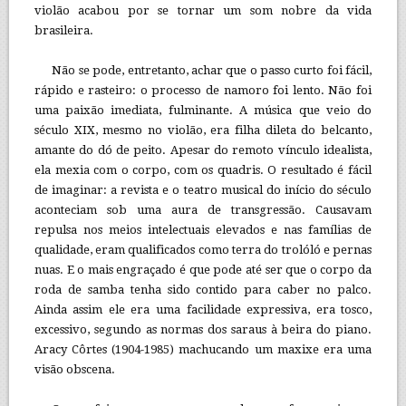
violão acabou por se tornar um som nobre da vida
brasileira.
Não se pode, entretanto, achar que o passo curto foi fácil,
rápido e rasteiro: o processo de namoro foi lento. Não foi
uma paixão imediata, fulminante. A música que veio do
século XIX, mesmo no violão, era filha dileta do belcanto,
amante do dó de peito. Apesar do remoto vínculo idealista,
ela mexia com o corpo, com os quadris. O resultado é fácil
de imaginar: a revista e o teatro musical do início do século
aconteciam sob uma aura de transgressão. Causavam
repulsa nos meios intelectuais elevados e nas famílias de
qualidade, eram qualificados como terra do trolóló e pernas
nuas. E o mais engraçado é que pode até ser que o corpo da
roda de samba tenha sido contido para caber no palco.
Ainda assim ele era uma facilidade expressiva, era tosco,
excessivo, segundo as normas dos saraus à beira do piano.
Aracy Côrtes (1904-1985) machucando um maxixe era uma
visão obscena.