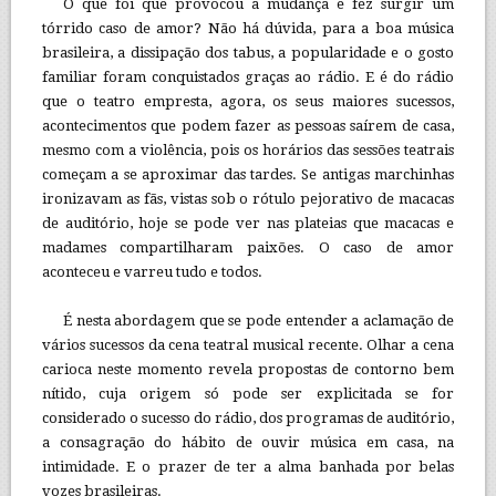
O que foi que provocou a mudança e fez surgir um
tórrido caso de amor? Não há dúvida, para a boa música
brasileira, a dissipação dos tabus, a popularidade e o gosto
familiar foram conquistados graças ao rádio. E é do rádio
que o teatro empresta, agora, os seus maiores sucessos,
acontecimentos que podem fazer as pessoas saírem de casa,
mesmo com a violência, pois os horários das sessões teatrais
começam a se aproximar das tardes. Se antigas marchinhas
ironizavam as fãs, vistas sob o rótulo pejorativo de macacas
de auditório, hoje se pode ver nas plateias que macacas e
madames compartilharam paixões. O caso de amor
aconteceu e varreu tudo e todos.
É nesta abordagem que se pode entender a aclamação de
vários sucessos da cena teatral musical recente. Olhar a cena
carioca neste momento revela propostas de contorno bem
nítido, cuja origem só pode ser explicitada se for
considerado o sucesso do rádio, dos programas de auditório,
a consagração do hábito de ouvir música em casa, na
intimidade. E o prazer de ter a alma banhada por belas
vozes brasileiras.