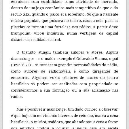
estruturar com estabilidade como atividade de mercado,
dentro de um jogo econômico mais competitivo do que o do
século XIX, quando o palco era soberano. Só que a nascente
música popular, que pulsava no teatro, nasceu nele para as
plateias, se tornou uma fortaleza nas rádios. A partir deste
trampolim, virou indústria, numa vertigem de capital
distante da realidade teatral.
O trânsito atingiu também autores e atores. Alguns
dramaturgos – e o maior exemplo é Oduvaldo Vianna, o pai
(1892-1972) – se tornaram grandes personalidades do rádio,
como autores de radionovela e como dirigentes de
emissoras. Algumas vozes célebres de atores do teatro
brasileiro só podem ser analisadas com propriedade se
considerarmos a sua formação ou a sua aclamação nas
rádios.
Mas é possível ir mais longe. Um dado curioso a observar
é que hoje um movimento inverso, de retorno, marca a cena
brasileira. A música, traidora, que abandonou a cena a favor
dos estúdios, voltou a ocupar a velha casa em escala