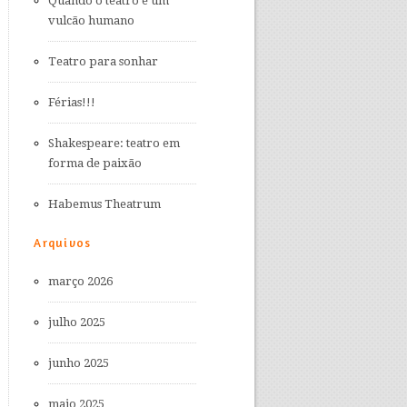
Quando o teatro é um
vulcão humano
Teatro para sonhar
Férias!!!
Shakespeare: teatro em
forma de paixão
Habemus Theatrum
Arquivos
março 2026
julho 2025
junho 2025
maio 2025