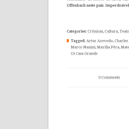
Offenbach neste país. Imperdoável
Categories:
Crônicas
,
Cultura
,
Teat
Tagged:
Artur Azevedo
,
Charles
Marco Nanini
,
Marília Pêra
,
Mate
Oi Casa Grande
0 Comments