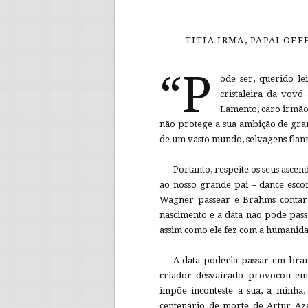
TITIA IRMA, PAPAI OF
“P
ode ser, querido le
cristaleira da vov
Lamento, caro irmão 
não protege a sua ambição de gra
de um vasto mundo, selvagens flann
Portanto, respeite os seus ascen
ao nosso grande pai – dance esco
Wagner passear e Brahms contar 
nascimento e a data não pode passa
assim como ele fez com a humanidad
A data poderia passar em bran
criador desvairado provocou em 
impõe inconteste a sua, a minha
centenário de morte de Artur A