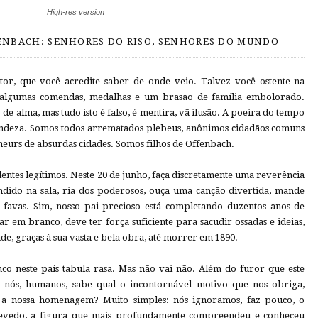
High-res version
FENBACH: SENHORES DO RISO, SENHORES DO MUNDO
itor, que você acredite saber de onde veio. Talvez você ostente na
ó algumas comendas, medalhas e um brasão de família embolorado.
de alma, mas tudo isto é falso, é mentira, vã ilusão. A poeira do tempo
ndeza. Somos todos arrematados plebeus, anônimos cidadãos comuns
eurs de absurdas cidades. Somos filhos de Offenbach.
dentes legítimos. Neste 20 de junho, faça discretamente uma reverência
ndido na sala, ria dos poderosos, ouça uma canção divertida, mande
favas. Sim, nosso pai precioso está completando duzentos anos de
r em branco, deve ter força suficiente para sacudir ossadas e ideias,
e, graças à sua vasta e bela obra, até morrer em 1890.
co neste país tabula rasa. Mas não vai não. Além do furor que este
nós, humanos, sabe qual o incontornável motivo que nos obriga,
, a nossa homenagem? Muito simples: nós ignoramos, faz pouco, o
zevedo, a figura que mais profundamente compreendeu e conheceu