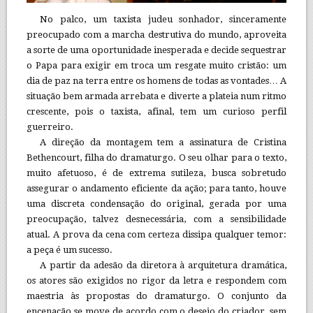
No palco, um taxista judeu sonhador, sinceramente
preocupado com a marcha destrutiva do mundo, aproveita
a sorte de uma oportunidade inesperada e decide sequestrar
o Papa para exigir em troca um resgate muito cristão: um
dia de paz na terra entre os homens de todas as vontades… A
situação bem armada arrebata e diverte a plateia num ritmo
crescente, pois o taxista, afinal, tem um curioso perfil
guerreiro.
A direção da montagem tem a assinatura de Cristina
Bethencourt, filha do dramaturgo. O seu olhar para o texto,
muito afetuoso, é de extrema sutileza, busca sobretudo
assegurar o andamento eficiente da ação; para tanto, houve
uma discreta condensação do original, gerada por uma
preocupação, talvez desnecessária, com a sensibilidade
atual. A prova da cena com certeza dissipa qualquer temor:
a peça é um sucesso.
A partir da adesão da diretora à arquitetura dramática,
os atores são exigidos no rigor da letra e respondem com
maestria às propostas do dramaturgo. O conjunto da
encenação se move de acordo com o desejo do criador, sem