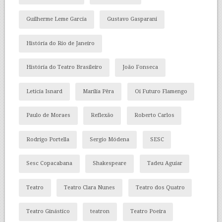
Guilherme Leme Garcia
Gustavo Gasparani
História do Rio de Janeiro
História do Teatro Brasileiro
João Fonseca
Letícia Isnard
Marília Pêra
Oi Futuro Flamengo
Paulo de Moraes
Reflexão
Roberto Carlos
Rodrigo Portella
Sergio Módena
SESC
Sesc Copacabana
Shakespeare
Tadeu Aguiar
Teatro
Teatro Clara Nunes
Teatro dos Quatro
Teatro Ginástico
teatron
Teatro Poeira