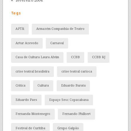
fevereiro 2004
Tags
APTR
Armazém Companhia de Teatro
Artur Azevedo
Carnaval
Casa de Cultura Laura Alvim
CCBB
CCBB RJ
crise teatral brasileira
crise teatral carioca
Crítica
Cultura
Eduardo Barata
Eduardo Paes
Espaço Sesc Copacabana
Fernanda Montenegro
Fernando Philbert
Festival de Curitiba
Grupo Galpão