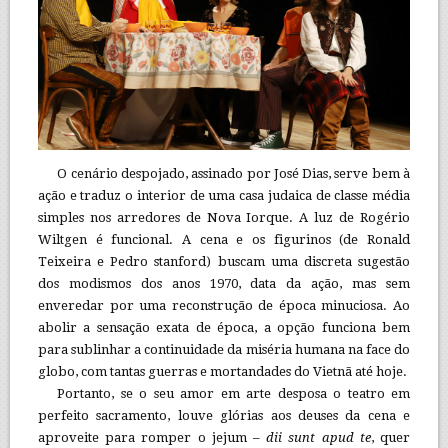
O cenário despojado, assinado por José Dias, serve bem à
ação e traduz o interior de uma casa judaica de classe média
simples nos arredores de Nova Iorque. A luz de Rogério
Wiltgen é funcional. A cena e os figurinos (de Ronald
Teixeira e Pedro stanford) buscam uma discreta sugestão
dos modismos dos anos 1970, data da ação, mas sem
enveredar por uma reconstrução de época minuciosa. Ao
abolir a sensação exata de época, a opção funciona bem
para sublinhar a continuidade da miséria humana na face do
globo, com tantas guerras e mortandades do Vietnã até hoje.
Portanto, se o seu amor em arte desposa o teatro em
perfeito sacramento, louve glórias aos deuses da cena e
aproveite para romper o jejum –
dii sunt apud te
, quer