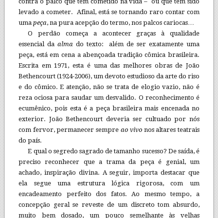
contra o palco que tem cometido na vida – ou que tem sido
levado a cometer. Afinal, está se tornando raro contar com
uma
peça
, na pura acepção do termo, nos palcos cariocas…
O perdão começa a acontecer graças à qualidade
essencial da
alma
do texto: além de ser exatamente uma
peça, está em cena a abençoada tradição cômica brasileira.
Escrita em 1971, esta é uma das melhores obras de João
Bethencourt (1924-2006), um devoto estudioso da arte do riso
e do cômico. E atenção, não se trata de elogio vazio, não é
reza ociosa para saudar um desvalido. O reconhecimento é
ecumênico, pois esta é a peça brasileira mais encenada no
exterior. João Bethencourt deveria ser cultuado por nós
com fervor, permanecer sempre
ao vivo
nos altares teatrais
do país.
E qual o segredo sagrado de tamanho sucesso? De saída, é
preciso reconhecer que a trama da peça é genial, um
achado, inspiração divina. A seguir, importa destacar que
ela segue uma estrutura lógica rigorosa, com um
encadeamento perfeito dos fatos. Ao mesmo tempo, a
concepção geral se reveste de um discreto tom absurdo,
muito bem dosado, um pouco semelhante às velhas