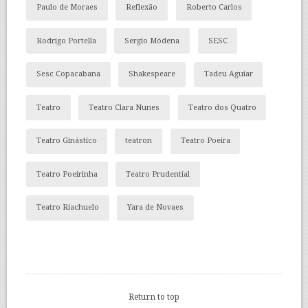
Paulo de Moraes
Reflexão
Roberto Carlos
Rodrigo Portella
Sergio Módena
SESC
Sesc Copacabana
Shakespeare
Tadeu Aguiar
Teatro
Teatro Clara Nunes
Teatro dos Quatro
Teatro Ginástico
teatron
Teatro Poeira
Teatro Poeirinha
Teatro Prudential
Teatro Riachuelo
Yara de Novaes
Return to top