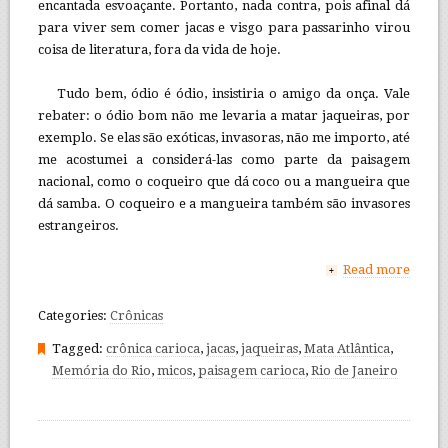
encantada esvoaçante. Portanto, nada contra, pois afinal dá
para viver sem comer jacas e visgo para passarinho virou
coisa de literatura, fora da vida de hoje.
Tudo bem, ódio é ódio, insistiria o amigo da onça. Vale
rebater: o ódio bom não me levaria a matar jaqueiras, por
exemplo. Se elas são exóticas, invasoras, não me importo, até
me acostumei a considerá-las como parte da paisagem
nacional, como o coqueiro que dá coco ou a mangueira que
dá samba. O coqueiro e a mangueira também são invasores
estrangeiros.
Read more
+
Categories:
Crônicas
Tagged:
crônica carioca
,
jacas
,
jaqueiras
,
Mata Atlântica
,
Memória do Rio
,
micos
,
paisagem carioca
,
Rio de Janeiro