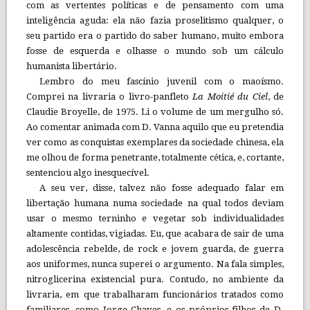
com as vertentes políticas e de pensamento com uma
inteligência aguda: ela não fazia proselitismo qualquer, o
seu partido era o partido do saber humano, muito embora
fosse de esquerda e olhasse o mundo sob um cálculo
humanista libertário.
Lembro do meu fascínio juvenil com o maoísmo.
Comprei na livraria o livro-panfleto
La Moitié du Ciel
, de
Claudie Broyelle, de 1975. Li o volume de um mergulho só.
Ao comentar animada com D. Vanna aquilo que eu pretendia
ver como as conquistas exemplares da sociedade chinesa, ela
me olhou de forma penetrante, totalmente cética, e, cortante,
sentenciou algo inesquecível.
A seu ver, disse, talvez não fosse adequado falar em
libertação humana numa sociedade na qual todos deviam
usar o mesmo terninho e vegetar sob individualidades
altamente contidas, vigiadas. Eu, que acabara de sair de uma
adolescência rebelde, de rock e jovem guarda, de guerra
aos uniformes, nunca superei o argumento. Na fala simples,
nitroglicerina existencial pura. Contudo, no ambiente da
livraria, em que trabalharam funcionários tratados como
familiares, como Jorge Chaves, e os próprios filhos de D.