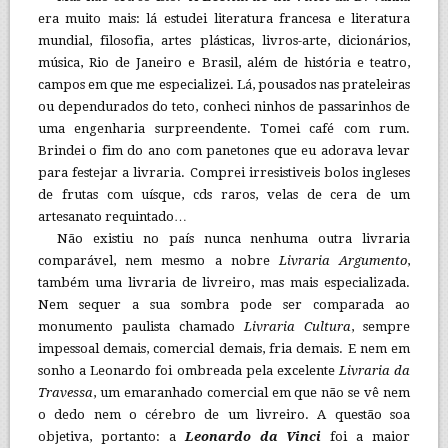
era muito mais: lá estudei literatura francesa e literatura
mundial, filosofia, artes plásticas, livros-arte, dicionários,
música, Rio de Janeiro e Brasil, além de história e teatro,
campos em que me especializei. Lá, pousados nas prateleiras
ou dependurados do teto, conheci ninhos de passarinhos de
uma engenharia surpreendente. Tomei café com rum.
Brindei o fim do ano com panetones que eu adorava levar
para festejar a livraria. Comprei irresistiveis bolos ingleses
de frutas com uísque, cds raros, velas de cera de um
artesanato requintado…
Não existiu no país nunca nenhuma outra livraria
comparável, nem mesmo a nobre
Livraria Argumento
,
também uma livraria de livreiro, mas mais especializada.
Nem sequer a sua sombra pode ser comparada ao
monumento paulista chamado
Livraria Cultura
, sempre
impessoal demais, comercial demais, fria demais. E nem em
sonho a Leonardo foi ombreada pela excelente
Livraria da
Travessa
, um emaranhado comercial em que não se vê nem
o dedo nem o cérebro de um livreiro. A questão soa
objetiva, portanto: a
Leonardo da Vinci
foi a maior