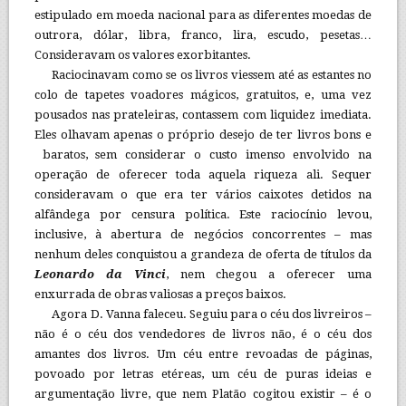
estipulado em moeda nacional para as diferentes moedas de
outrora, dólar, libra, franco, lira, escudo, pesetas…
Consideravam os valores exorbitantes.
Raciocinavam como se os livros viessem até as estantes no
colo de tapetes voadores mágicos, gratuitos, e, uma vez
pousados nas prateleiras, contassem com liquidez imediata.
Eles olhavam apenas o próprio desejo de ter livros bons e
baratos, sem considerar o custo imenso envolvido na
operação de oferecer toda aquela riqueza ali. Sequer
consideravam o que era ter vários caixotes detidos na
alfândega por censura política. Este raciocínio levou,
inclusive, à abertura de negócios concorrentes – mas
nenhum deles conquistou a grandeza de oferta de títulos da
Leonardo da Vinci
, nem chegou a oferecer uma
enxurrada de obras valiosas a preços baixos.
Agora D. Vanna faleceu. Seguiu para o céu dos livreiros –
não é o céu dos vendedores de livros não, é o céu dos
amantes dos livros. Um céu entre revoadas de páginas,
povoado por letras etéreas, um céu de puras ideias e
argumentação livre, que nem Platão cogitou existir – é o