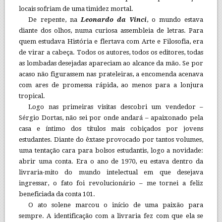
locais sofriam de uma timidez mortal.
De repente, na
Leonardo da Vinci
, o mundo estava
diante dos olhos, numa curiosa assembleia de letras. Para
quem estudava História e flertava com Arte e Filosofia, era
de virar a cabeça. Todos os autores, todos os editores, todas
as lombadas desejadas apareciam ao alcance da mão. Se por
acaso não figurassem nas prateleiras, a encomenda acenava
com ares de promessa rápida, ao menos para a lonjura
tropical.
Logo nas primeiras visitas descobri um vendedor –
Sérgio Dortas, não sei por onde andará – apaixonado pela
casa e íntimo dos títulos mais cobiçados por jovens
estudantes. Diante do êxtase provocado por tantos volumes,
uma tentação cara para bolsos estudantis, logo a novidade:
abrir uma conta. Era o ano de 1970, eu estava dentro da
livraria-mito do mundo intelectual em que desejava
ingressar, o fato foi revolucionário – me tornei a feliz
beneficiada da conta 101.
O ato solene marcou o início de uma paixão para
sempre. A identificação com a livraria fez com que ela se