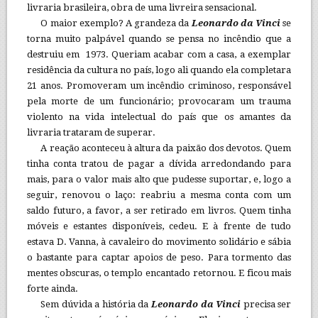
livraria brasileira, obra de uma livreira sensacional.
O maior exemplo? A grandeza da
Leonardo da Vinci
se
torna muito palpável quando se pensa no incêndio que a
destruiu em 1973. Queriam acabar com a casa, a exemplar
residência da cultura no país, logo ali quando ela completara
21 anos. Promoveram um incêndio criminoso, responsável
pela morte de um funcionário; provocaram um trauma
violento na vida intelectual do país que os amantes da
livraria trataram de superar.
A reação aconteceu à altura da paixão dos devotos. Quem
tinha conta tratou de pagar a dívida arredondando para
mais, para o valor mais alto que pudesse suportar, e, logo a
seguir, renovou o laço: reabriu a mesma conta com um
saldo futuro, a favor, a ser retirado em livros. Quem tinha
móveis e estantes disponíveis, cedeu. E à frente de tudo
estava D. Vanna, à cavaleiro do movimento solidário e sábia
o bastante para captar apoios de peso. Para tormento das
mentes obscuras, o templo encantado retornou. E ficou mais
forte ainda.
Sem dúvida a história da
Leonardo da Vinci
precisa ser