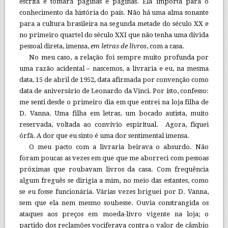
escrita e tomará páginas e páginas. Ela importa para o
conhecimento da história do país. Não há uma alma sonante
para a cultura brasileira na segunda metade do século XX e
no primeiro quartel do século XXI que não tenha uma dívida
pessoal direta, imensa,
em letras de livros
, com a casa.
No meu caso, a relação foi sempre muito profunda por
uma razão acidental – nascemos, a livraria e eu, na mesma
data, 15 de abril de 1952, data afirmada por convenção como
data de aniversário de Leonardo da Vinci. Por isto, confesso:
me senti desde o primeiro dia em que entrei na loja filha de
D. Vanna. Uma filha em letras, um bocado autista, muito
reservada, voltada ao convívio espiritual. Agora, fiquei
órfã. A dor que eu sinto é uma dor sentimental imensa.
O meu pacto com a livraria beirava o absurdo. Não
foram poucas as vezes em que que me aborreci com pessoas
próximas que roubavam livros da casa. Com frequência
algum freguês se dirigia a mim, no meio das estantes, como
se eu fosse funcionária. Várias vezes briguei por D. Vanna,
sem que ela nem mesmo soubesse. Ouvia constrangida os
ataques aos preços em moeda-livro vigente na loja; o
partido dos reclamões vociferava contra o valor de câmbio