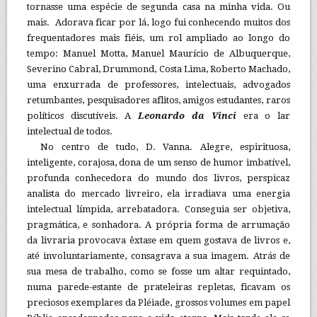
tornasse uma espécie de segunda casa na minha vida. Ou
mais. Adorava ficar por lá, logo fui conhecendo muitos dos
frequentadores mais fiéis, um rol ampliado ao longo do
tempo: Manuel Motta, Manuel Maurício de Albuquerque,
Severino Cabral, Drummond, Costa Lima, Roberto Machado,
uma enxurrada de professores, intelectuais, advogados
retumbantes, pesquisadores aflitos, amigos estudantes, raros
políticos discutíveis. A
Leonardo da Vinci
era o lar
intelectual de todos.
No centro de tudo, D. Vanna. Alegre, espirituosa,
inteligente, corajosa, dona de um senso de humor imbatível,
profunda conhecedora do mundo dos livros, perspicaz
analista do mercado livreiro, ela irradiava uma energia
intelectual límpida, arrebatadora. Conseguia ser objetiva,
pragmática, e sonhadora. A própria forma de arrumação
da livraria provocava êxtase em quem gostava de livros e,
até involuntariamente, consagrava a sua imagem. Atrás de
sua mesa de trabalho, como se fosse um altar requintado,
numa parede-estante de prateleiras repletas, ficavam os
preciosos exemplares da Pléiade, grossos volumes em papel