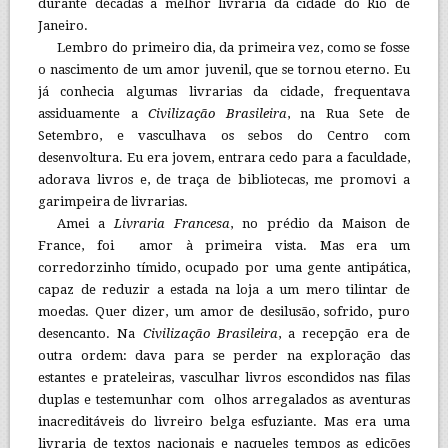
durante décadas a melhor livraria da cidade do Rio de
Janeiro.
Lembro do primeiro dia, da primeira vez, como se fosse
o nascimento de um amor juvenil, que se tornou eterno. Eu
já conhecia algumas livrarias da cidade, frequentava
assiduamente a
Civilização Brasileira
, na Rua Sete de
Setembro, e vasculhava os sebos do Centro com
desenvoltura. Eu era jovem, entrara cedo para a faculdade,
adorava livros e, de traça de bibliotecas, me promovi a
garimpeira de livrarias.
Amei a
Livraria Francesa
, no prédio da Maison de
France, foi amor à primeira vista. Mas era um
corredorzinho tímido, ocupado por uma gente antipática,
capaz de reduzir a estada na loja a um mero tilintar de
moedas. Quer dizer, um amor de desilusão, sofrido, puro
desencanto. Na
Civilização Brasileira
, a recepção era de
outra ordem: dava para se perder na exploração das
estantes e prateleiras, vasculhar livros escondidos nas filas
duplas e testemunhar com olhos arregalados as aventuras
inacreditáveis do livreiro belga esfuziante. Mas era uma
livraria de textos nacionais e naqueles tempos as edições