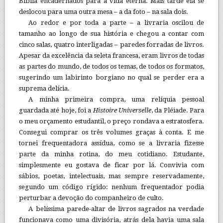
Bíblia encadernados para a vida eterna. Mais tarde ela se
deslocou para uma outra mesa – a da foto – na sala dois.
Ao redor e por toda a parte – a livraria oscilou de
tamanho ao longo de sua história e chegou a contar com
cinco salas, quatro interligadas – paredes forradas de livros.
Apesar da excelência da seleta francesa, eram livros de todas
as partes do mundo, de todos os temas, de todos os formatos,
sugerindo um labirinto borgiano no qual se perder era a
suprema delícia.
A minha primeira compra, uma relíquia pessoal
guardada até hoje, foi a
Histoire Universelle
, da Pléiade. Para
o meu orçamento estudantil, o preço rondava a estratosfera.
Consegui comprar os três volumes graças à conta. E me
tornei frequentadora assídua, como se a livraria fizesse
parte da minha rotina, do meu cotidiano. Estudante,
simplesmente eu gostava de ficar por lá. Convivia com
sábios, poetas, intelectuais, mas sempre reservadamente,
segundo um código rígido: nenhum frequentador podia
perturbar a devoção do companheiro de culto.
A belíssima parede-altar de livros sagrados na verdade
funcionava como uma divisória, atrás dela havia uma sala