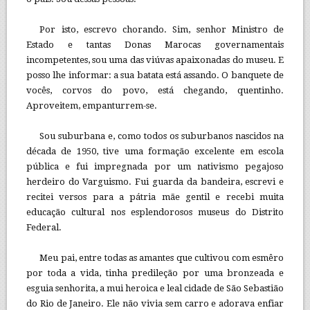
Por isto, escrevo chorando. Sim, senhor Ministro de
Estado e tantas Donas Marocas governamentais
incompetentes, sou uma das viúvas apaixonadas do museu. E
posso lhe informar: a sua batata está assando. O banquete de
vocês, corvos do povo, está chegando, quentinho.
Aproveitem, empanturrem-se.
Sou suburbana e, como todos os suburbanos nascidos na
década de 1950, tive uma formação excelente em escola
pública e fui impregnada por um nativismo pegajoso
herdeiro do Varguismo. Fui guarda da bandeira, escrevi e
recitei versos para a pátria mãe gentil e recebi muita
educação cultural nos esplendorosos museus do Distrito
Federal.
Meu pai, entre todas as amantes que cultivou com esmêro
por toda a vida, tinha predileção por uma bronzeada e
esguia senhorita, a mui heroica e leal cidade de São Sebastião
do Rio de Janeiro. Ele não vivia sem carro e adorava enfiar