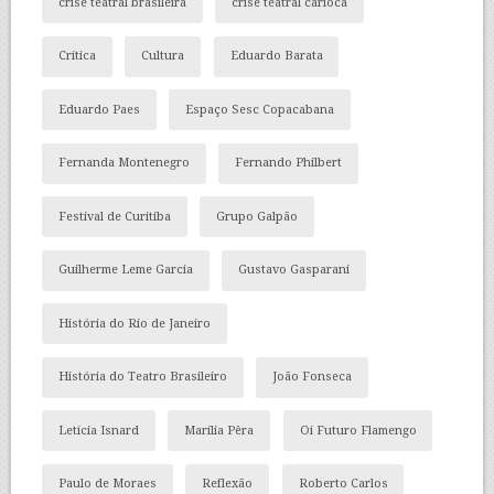
crise teatral brasileira
crise teatral carioca
Crítica
Cultura
Eduardo Barata
Eduardo Paes
Espaço Sesc Copacabana
Fernanda Montenegro
Fernando Philbert
Festival de Curitiba
Grupo Galpão
Guilherme Leme Garcia
Gustavo Gasparani
História do Rio de Janeiro
História do Teatro Brasileiro
João Fonseca
Letícia Isnard
Marília Pêra
Oi Futuro Flamengo
Paulo de Moraes
Reflexão
Roberto Carlos