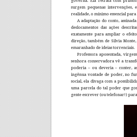
governa. Ela retrata com primor
surgem pequenas intervenções, em
realidade, o mínimo essencial para
A adaptação do conto, assinada 
deslocamentos das ações descrit
exatamente para ampliar o efeito
direção, também de Silvia Monte, t
emaranhado de ideias torrenciais.
Professora aposentada, virgem
senhora conservadora vê a trans
poderia – ou deveria – conter, a
ingênua vontade de poder, no fu
social, ela divaga com a possibili
uma parcela do tal poder que gost
gente escrever (ou telefonar!) para