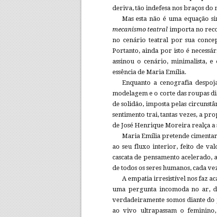
deriva, tão indefesa nos braços d
Mas esta não é uma equação 
mecanismo teatral
importa no reco
no cenário teatral por sua conce
Portanto, ainda por isto é necessá
assinou o cenário, minimalista, e
essência de Maria Emília.
Enquanto a cenografia despoj
modelagem e o corte das roupas dia
de solidão, imposta pelas circunstâ
sentimento trai, tantas vezes, a p
de José Henrique Moreira realça a 
Maria Emília pretende cimentar 
ao seu fluxo interior, feito de va
cascata de pensamento acelerado, a
de todos os seres humanos, cada vez
A empatia irresistível nos faz 
uma pergunta incomoda no ar, di
verdadeiramente somos diante do j
ao vivo ultrapassam o feminino