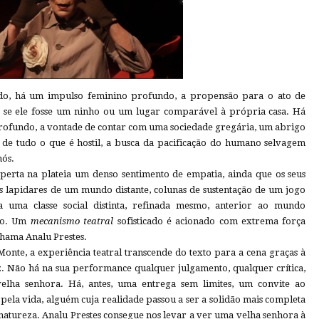
udo, há um impulso feminino profundo, a propensão para o ato de
se ele fosse um ninho ou um lugar comparável à própria casa. Há
ofundo, a vontade de contar com uma sociedade gregária, um abrigo
 de tudo o que é hostil, a busca da pacificação do humano selvagem
nós.
sperta na plateia um denso sentimento de empatia, ainda que os seus
 lapidares de um mundo distante, colunas de sustentação de um jogo
 a uma classe social distinta, refinada mesmo, anterior ao mundo
ico. Um
mecanismo teatral
sofisticado é acionado com extrema força
 chama Analu Prestes.
Monte, a experiência teatral transcende do texto para a cena graças à
iz. Não há na sua performance qualquer julgamento, qualquer crítica,
elha senhora. Há, antes, uma entrega sem limites, um convite ao
ela vida, alguém cuja realidade passou a ser a solidão mais completa
natureza. Analu Prestes consegue nos levar a ver uma velha senhora à