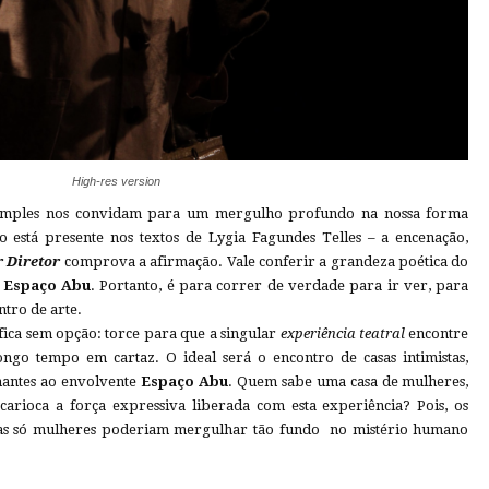
High-res version
 simples nos convidam para um mergulho profundo na nossa forma
 está presente nos textos de Lygia Fagundes Telles – a encenação,
 Diretor
comprova a afirmação. Vale conferir a grandeza poética do
o
Espaço Abu
. Portanto, é para correr de verdade para ir ver, para
ntro de arte.
fica sem opção: torce para que a singular
experiência teatral
encontre
ongo tempo em cartaz. O ideal será o encontro de casas intimistas,
lhantes ao envolvente
Espaço Abu
. Quem sabe uma casa de mulheres,
carioca a força expressiva liberada com esta experiência? Pois, os
as só mulheres poderiam mergulhar tão fundo no mistério humano