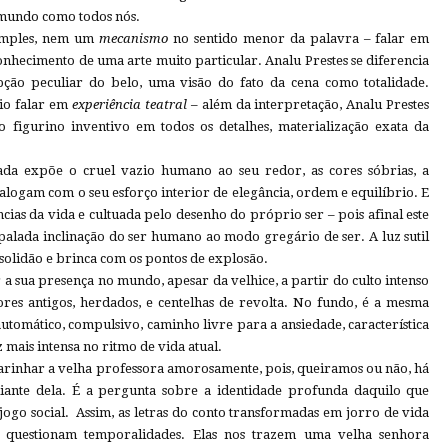
o mundo como todos nós.
simples, nem um
mecanismo
no sentido menor da palavra – falar em
nhecimento de uma arte muito particular. Analu Prestes se diferencia
pção peculiar do belo, uma visão do fato da cena como totalidade.
rio falar em
experiência teatral
– além da interpretação, Analu Prestes
 o figurino inventivo em todos os detalhes, materialização exata da
ada expõe o cruel vazio humano ao seu redor, as cores sóbrias, a
logam com o seu esforço interior de elegância, ordem e equilíbrio. E
ncias da vida e cultuada pelo desenho do próprio ser – pois afinal este
ropalada inclinação do ser humano ao modo gregário de ser. A luz sutil
solidão e brinca com os pontos de explosão.
a sua presença no mundo, apesar da velhice, a partir do culto intenso
lores antigos, herdados, e centelhas de revolta. No fundo, é a mesma
utomático, compulsivo, caminho livre para a ansiedade, característica
 mais intensa no ritmo de vida atual.
acarinhar a velha professora amorosamente, pois, queiramos ou não, há
ante dela. É a pergunta sobre a identidade profunda daquilo que
ogo social. Assim, as letras do conto transformadas em jorro de vida
, questionam temporalidades. Elas nos trazem uma velha senhora