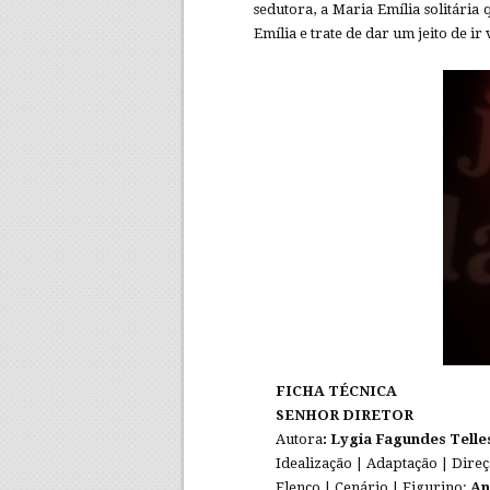
sedutora, a Maria Emília solitária
Emília e trate de dar um jeito de ir 
FICHA TÉCNICA
SENHOR DIRETOR
Autora
: Lygia Fagundes Telle
Idealização | Adaptação | Dire
Elenco | Cenário | Figurino:
An