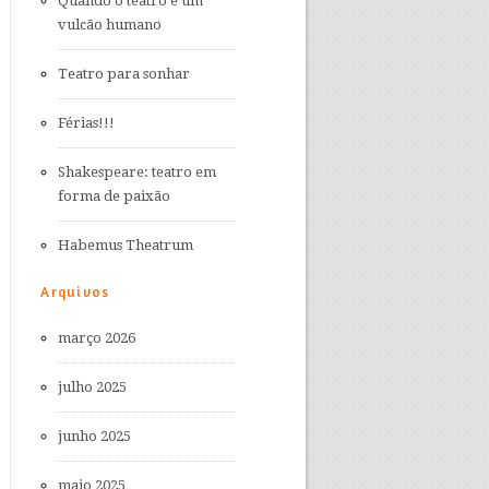
Quando o teatro é um
vulcão humano
Teatro para sonhar
Férias!!!
Shakespeare: teatro em
forma de paixão
Habemus Theatrum
Arquivos
março 2026
julho 2025
junho 2025
maio 2025