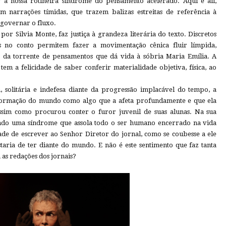
 a nossa rotineira síndrome do pensamento acelerado. Aqui e ali,
 narrações tímidas, que trazem balizas estreitas de referência à
 governar o fluxo.
por Silvia Monte, faz justiça à grandeza literária do texto. Discretos
as no conto permitem fazer a movimentação cênica fluir límpida,
 da torrente de pensamentos que dá vida à sóbria Maria Emília. A
em a felicidade de saber conferir materialidade objetiva, física, ao
, solitária e indefesa diante da progressão implacável do tempo, a
formação do mundo como algo que a afeta profundamente e que ela
ssim como procurou conter o furor juvenil de suas alunas. Na sua
ndo uma síndrome que assola todo o ser humano encerrado na vida
dade de escrever ao Senhor Diretor do jornal, como se coubesse a ele
aria de ter diante do mundo. E não é este sentimento que faz tanta
 as redações dos jornais?