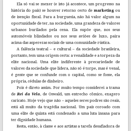
Ela só vai se mexer (e isto já acontece, um progresso na
história do país) se houver retorno certo de
marketing
ou
de isenção fiscal. Para a burguesia, não há valor algum na
oportunidade de ter, na sociedade, uma grandeza de valores
urbanos burilados pela cena. Ela supõe que, nos seus
automóveis blindados ou nos seus aviões de luxo, paira
acima das asperezas sociais de uma comunidade rústica.
A falência teatral – e cultural – da sociedade brasileira,
portanto, tem uma origem certa: a venalidade e a torpeza da
elite nacional. Uma elite indiferente à precariedade de
valores da sociedade que lidera, não só é torpe, mas é venal,
é gente que se confunde com o capital, como se fosse, ela
própria, cédulas de dinheiro.
Pois é direto assim. Por muito tempo considerei a trama
de
Rei da Vela
, de Oswald, um entrecho cômico, exagero
caricato. Hoje vejo que não – aqueles seres podres são reais,
está ali muito da tragédia nacional. Um país coroado com
uma elite de quinta está condenado a uma luta insana para
ter dignidade humana.
Resta, então, à classe e aos artistas a tarefa desafiadora de