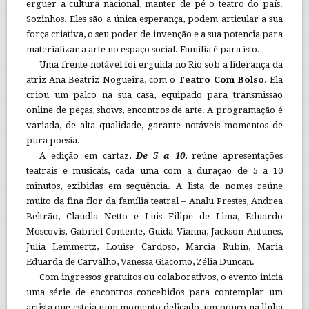
erguer a cultura nacional, manter de pé o teatro do país.
Sozinhos. Eles são a única esperança, podem articular a sua
força criativa, o seu poder de invenção e a sua potencia para
materializar a arte no espaço social. Família é para isto.
Uma frente notável foi erguida no Rio sob a liderança da
atriz Ana Beatriz Nogueira, com o
Teatro Com Bolso
. Ela
criou um palco na sua casa, equipado para transmissão
online de peças, shows, encontros de arte. A programação é
variada, de alta qualidade, garante notáveis momentos de
pura poesia.
A edição em cartaz,
De 5 a 10
, reúne apresentações
teatrais e musicais, cada uma com a duração de 5 a 10
minutos, exibidas em sequência. A lista de nomes reúne
muito da fina flor da família teatral – Analu Prestes, Andrea
Beltrão, Claudia Netto e Luis Filipe de Lima, Eduardo
Moscovis, Gabriel Contente, Guida Vianna, Jackson Antunes,
Julia Lemmertz, Louise Cardoso, Marcia Rubin, Maria
Eduarda de Carvalho, Vanessa Giacomo, Zélia Duncan.
Com ingressos gratuitos ou colaborativos, o evento inicia
uma série de encontros concebidos para contemplar um
artista que esteja num momento delicado, um pouco na linha