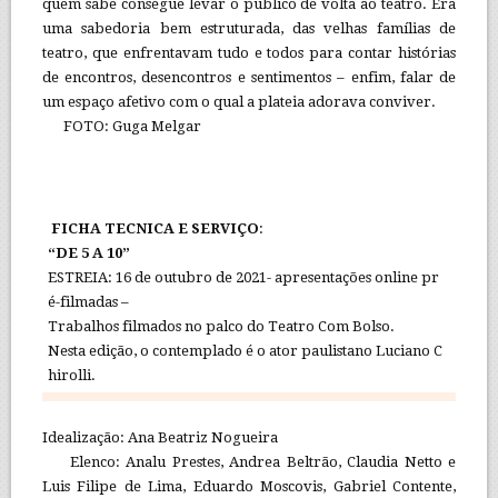
quem sabe consegue levar o público de volta ao teatro. Era
uma sabedoria bem estruturada, das velhas famílias de
teatro, que enfrentavam tudo e todos para contar histórias
de encontros, desencontros e sentimentos – enfim, falar de
um espaço afetivo com o qual a plateia adorava conviver.
FOTO: Guga Melgar
FICHA TECNICA E SERVIÇO
:
“DE 5 A 10”
ESTREIA: 16 de outubro de 2021- apresentações online pr
é-filmadas –
Trabalhos filmados no palco do Teatro Com Bolso.
Nesta edição, o contemplado é o ator paulistano Luciano C
hirolli.
Idealização: Ana Beatriz Nogueira
Elenco: Analu Prestes, Andrea Beltrão, Claudia Netto e
Luis Filipe de Lima, Eduardo Moscovis, Gabriel Contente,