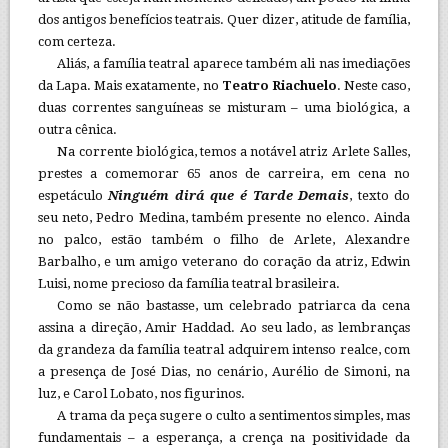
dos antigos benefícios teatrais. Quer dizer, atitude de família,
com certeza.
Aliás, a família teatral aparece também ali nas imediações
da Lapa. Mais exatamente, no
Teatro Riachuelo
. Neste caso,
duas correntes sanguíneas se misturam – uma biológica, a
outra cênica.
Na corrente biológica, temos a notável atriz Arlete Salles,
prestes a comemorar 65 anos de carreira, em cena no
espetáculo
Ninguém dirá que é Tarde Demais
, texto do
seu neto, Pedro Medina, também presente no elenco. Ainda
no palco, estão também o filho de Arlete, Alexandre
Barbalho, e um amigo veterano do coração da atriz, Edwin
Luisi, nome precioso da família teatral brasileira.
Como se não bastasse, um celebrado patriarca da cena
assina a direção, Amir Haddad. Ao seu lado, as lembranças
da grandeza da família teatral adquirem intenso realce, com
a presença de José Dias, no cenário, Aurélio de Simoni, na
luz, e Carol Lobato, nos figurinos.
A trama da peça sugere o culto a sentimentos simples, mas
fundamentais – a esperança, a crença na positividade da