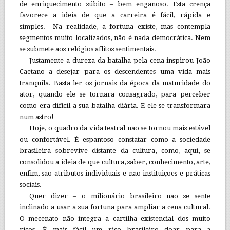
de enriquecimento súbito – bem enganoso. Esta crença
favorece a ideia de que a carreira é fácil, rápida e
simples. Na realidade, a fortuna existe, mas contempla
segmentos muito localizados, não é nada democrática. Nem
se submete aos relógios aflitos sentimentais.
Justamente a dureza da batalha pela cena inspirou João
Caetano a desejar para os descendentes uma vida mais
tranquila. Basta ler os jornais da época da maturidade do
ator, quando ele se tornara consagrado, para perceber
como era difícil a sua batalha diária. E ele se transformara
num astro!
Hoje, o quadro da vida teatral não se tornou mais estável
ou confortável. É espantoso constatar como a sociedade
brasileira sobrevive distante da cultura, como, aqui, se
consolidou a ideia de que cultura, saber, conhecimento, arte,
enfim, são atributos individuais e não instituições e práticas
sociais.
Quer dizer – o milionário brasileiro não se sente
inclinado a usar a sua fortuna para ampliar a cena cultural.
O mecenato não integra a cartilha existencial dos muito
ricos. É mais fácil um rico brasileiro doar para a