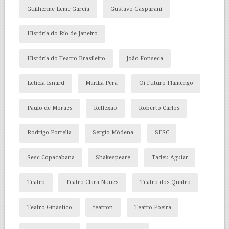
Guilherme Leme Garcia
Gustavo Gasparani
História do Rio de Janeiro
História do Teatro Brasileiro
João Fonseca
Letícia Isnard
Marília Pêra
Oi Futuro Flamengo
Paulo de Moraes
Reflexão
Roberto Carlos
Rodrigo Portella
Sergio Módena
SESC
Sesc Copacabana
Shakespeare
Tadeu Aguiar
Teatro
Teatro Clara Nunes
Teatro dos Quatro
Teatro Ginástico
teatron
Teatro Poeira