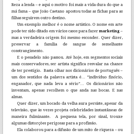
Reza a lenda – e aqui o motivo foi mais a vida dura do que a
má fama – que João Caetano apostou todas as fichas para as
filhas seguirem outro destino.
Um exemplo melhor é o nome artístico. O nome em arte
pode ter sido ditado em vários casos para fazer
marketing
–
mas a verdadeira origem foi mesmo esconder. Quer dizer,
preservar a família de sangue de semelhante
constrangimento.
E o pesadelo não passou. Até hoje, em segmentos sociais
mais conservadores, ser artista significa resvalar na chance
de ter prestígio. Basta olhar nos dicionários de português –
um dos sentidos da palavra artista é… “indivíduo finório,
enganador, que nada leva a sério”… Os dicionários não
inventam, apenas recolhem o que anda nas bocas. E nas
almas.
Quer dizer, um bocado da velha aura persiste, apesar da
televisão, que às vezes projeta celebridades instantâneas de
maneira fulminante. A pequena tela, por sinal, trouxe
algumas distorções perigosas para a profissão.
Ela colaborou para a difusão de um mito de riqueza – ou