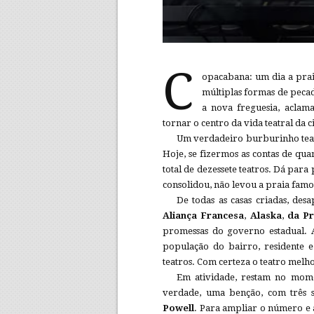
C
opacabana: um dia a praia
múltiplas formas de peca
a nova freguesia, aclam
tornar o centro da vida teatral da 
Um verdadeiro burburinho teatr
Hoje, se fizermos as contas de qu
total de dezessete teatros. Dá para
consolidou, não levou a praia famo
De todas as casas criadas, de
Aliança Francesa
,
Alaska
,
da Pr
promessas do governo estadual. A
população do bairro, residente e
teatros. Com certeza o teatro melh
Em atividade, restam no mome
verdade, uma benção, com três s
Powell
. Para ampliar o número e