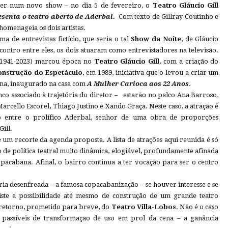
iver num novo show – no dia 5 de fevereiro, o
Teatro Gláucio Gill
senta o teatro aberto de Aderbal.
Com texto de Gillray Coutinho e
homenageia os dois artistas.
 de entrevistas fictício, que seria o tal
Show da Noite
, de Gláucio
encontro entre eles, os dois atuaram como entrevistadores na televisão.
 (1941-2023) marcou época no
Teatro Gláucio Gill
, com a criação do
onstrução do Espetáculo
, em 1989, iniciativa que o levou a criar um
ena, inaugurado na casa com
A Mulher Carioca aos 22 Anos
.
co associado à trajetória do diretor – estarão no palco Ana Barroso,
rcello Escorel, Thiago Justino e Xando Graça. Neste caso, a atração é
o entre o prolífico Aderbal, senhor de uma obra de proporções
Gill.
e um recorte da agenda proposta. A lista de atrações aqui reunida é só
de política teatral muito dinâmica, elogiável, profundamente afinada
pacabana. Afinal, o bairro continua a ter vocação para ser o centro
ia desenfreada – a famosa copacabanização – se houver interesse e se
xiste a possibilidade até mesmo de construção de um grande teatro
o retorno, prometido para breve, do
Teatro Villa-Lobos
. Não é o caso
, passíveis de transformação de uso em prol da cena – a ganância