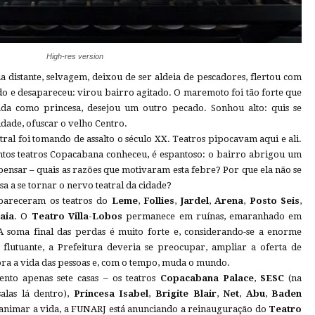
High-res version
 distante, selvagem, deixou de ser aldeia de pescadores, flertou com
do e desapareceu: virou bairro agitado. O maremoto foi tão forte que
ada como princesa, desejou um outro pecado. Sonhou alto: quis se
cidade, ofuscar o velho Centro.
al foi tomando de assalto o século XX. Teatros pipocavam aqui e ali.
antos teatros Copacabana conheceu, é espantoso: o bairro abrigou um
 pensar – quais as razões que motivaram esta febre? Por que ela não se
sa a se tornar o nervo teatral da cidade?
sapareceram os teatros do
Leme
,
Follies
,
Jardel
,
Arena
,
Posto Seis
,
aia
. O
Teatro Villa-Lobos
permanece em ruínas, emaranhado em
 soma final das perdas é muito forte e, considerando-se a enorme
 flutuante, a Prefeitura deveria se preocupar, ampliar a oferta de
ora a vida das pessoas e, com o tempo, muda o mundo.
nto apenas sete casas – os teatros
Copacabana Palace
,
SESC
(na
alas lá dentro),
Princesa Isabel
,
Brigite Blair
,
Net
,
Abu
,
Baden
 animar a vida, a FUNARJ está anunciando a reinauguração do
Teatro