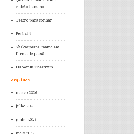
Quando o teatro é um
vulcão humano
Teatro para sonhar
Férias!!!
Shakespeare: teatro em
forma de paixão
Habemus Theatrum
Arquivos
março 2026
julho 2025
junho 2025
maio 2025