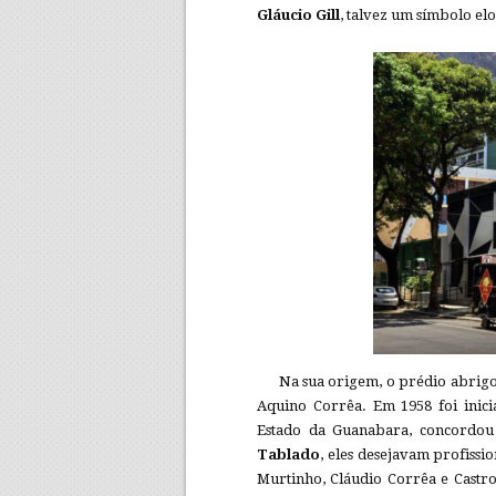
Gláucio Gill
, talvez um símbolo e
Na sua origem, o prédio abrigo
Aquino Corrêa. Em 1958 foi inici
Estado da Guanabara, concordou
Tablado
, eles desejavam profissi
Murtinho, Cláudio Corrêa e Castr