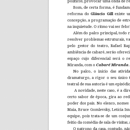
políticos, provocar uma onda de r
Bom, de certa forma, é fundam
reforma do
Gláucio Gill
existe u
concepção, a programação de estre
na inquietude. O ritmo vai ser febr
Além do palco principal, todo 
resolver problemas estruturais, 
pelo gestor do teatro, Rafael Ra
ambiência de cabaré, serão ofereci
espaço cujo diferencial será o 
Miranda, com o
Cabaré Miranda
.
No palco, o início das ativi
dramaturgo, a rigor o seu único 
teatral de sua autoria é um episódi
A novidade, neste caso, é a d
certo sabor de época, gira ao red
poder dos pais. No elenco, nomes
Maia, Bruce Gomlevsky, Letícia Is
equipe, pois trata-se de um conj
feitio da comédia de sala de visitas
O patrono da casa, contudo, nã