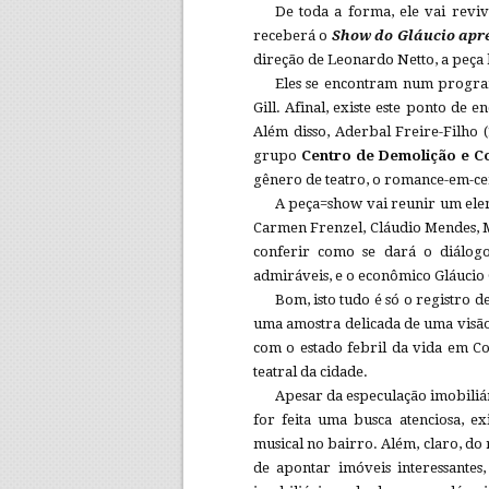
De toda a forma, ele vai rev
receberá o
Show do Gláucio apre
direção de Leonardo Netto, a peça 
Eles se encontram num programa
Gill. Afinal, existe este ponto de 
Além disso, Aderbal Freire-Filho
grupo
Centro de Demolição e C
gênero de teatro, o romance-em-c
A peça=show vai reunir um elen
Carmen Frenzel, Cláudio Mendes, Ma
conferir como se dará o diálog
admiráveis, e o econômico Gláucio 
Bom, isto tudo é só o registro d
uma amostra delicada de uma visão 
com o estado febril da vida em Co
teatral da cidade.
Apesar da especulação imobiliár
for feita uma busca atenciosa, e
musical no bairro. Além, claro, d
de apontar imóveis interessantes