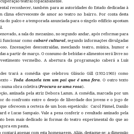
ecuperação teatral copacabanense.
ental reconhecer, também para as autoridades do Estado dedicadas à
m clima efervescente de amor ao teatro no bairro. Por conta desta
ia do palco e a temporada anunciada para o singelo edifício apostam
il.
renovado, a sala do mezanino, no segundo andar, após reformas para
vai funcionar como
cabaré cultural
, segundo informações divulgadas
poso. Encenações descontraídas, mesclando teatro, música, humor e
das a partir de março. O consumo de bebidas e alimentos será livre no
revestimento vermelho. A abertura da programação caberá a Luís
dades trará a comédia que celebrou Gláucio Gill (1932-1965) como
texto –
Toda donzela tem um pai que é uma fera
. O outro texto
o numa obra coletiva (
Procura-se uma rosa
).
ireção, assinada pela atriz Debora Lamm. A comédia, marcada por um
or do confronto entre o desejo de liberdade dos jovens e o jogo de
 que oferecem a certeza de um bom espetáculo: Carol Pismel, Danilo
nard e Lucas Sampaio. Vale a pena conferir o resultado assinado pela
unto bem mais dedicado às formas do teatro experimental do que ao
, agora em pauta.
o contará apenas com esta homenagem. Aliás, destaque-se: a dimensão