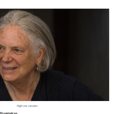
High-res version
 fronteiras