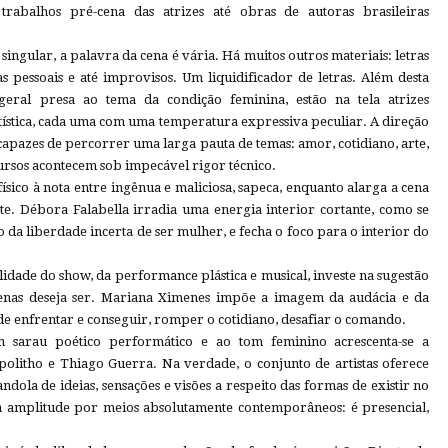
 trabalhos pré-cena das atrizes até obras de autoras brasileiras
singular, a palavra da cena é vária. Há muitos outros materiais: letras
las pessoais e até improvisos. Um liquidificador de letras. Além desta
geral presa ao tema da condição feminina, estão na tela atrizes
tística, cada uma com uma temperatura expressiva peculiar. A direção
 capazes de percorrer uma larga pauta de temas: amor, cotidiano, arte,
ursos acontecem sob impecável rigor técnico.
ísico à nota entre ingênua e maliciosa, sapeca, enquanto alarga a cena
e. Débora Falabella irradia uma energia interior cortante, como se
 da liberdade incerta de ser mulher, e fecha o foco para o interior do
lidade do show, da performance plástica e musical, investe na sugestão
nas deseja ser. Mariana Ximenes impõe a imagem da audácia e da
de enfrentar e conseguir, romper o cotidiano, desafiar o comando.
m sarau poético performático e ao tom feminino acrescenta-se a
olitho e Thiago Guerra. Na verdade, o conjunto de artistas oferece
dola de ideias, sensações e visões a respeito das formas de existir no
a amplitude por meios absolutamente contemporâneos: é presencial,