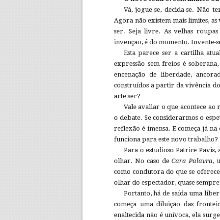
Vá, jogue-se, decida-se. Não 
Agora não existem mais limites, as 
ser. Seja livre. As velhas roupa
invenção, é do momento. Invente-s
Esta parece ser a cartilha atu
expressão sem freios é soberan
encenação de liberdade, ancorad
construídos a partir da vivência do
arte ser?
Vale avaliar o que acontece ao r
o debate. Se considerarmos o esp
reflexão é imensa. E começa já na
funciona para este novo trabalho?
Para o estudioso Patrice Pavis, 
olhar. No caso de
Cara Palavra
, 
como condutora do que se oferece…
olhar do espectador, quase sempre
Portanto, há de saída uma libe
começa uma diluição das fronteir
enaltecida não é unívoca, ela surge