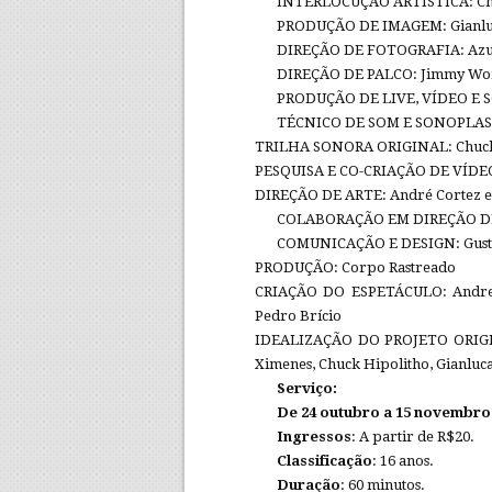
INTERLOCUÇÃO ARTISTICA: Chr
PRODUÇÃO DE IMAGEM: Gianluca 
DIREÇÃO DE FOTOGRAFIA: Azul
DIREÇÃO DE PALCO: Jimmy Wo
PRODUÇÃO DE LIVE, VÍDEO E 
TÉCNICO DE SOM E SONOPLASTI
TRILHA SONORA ORIGINAL: Chuck 
PESQUISA E CO-CRIAÇÃO DE VÍDEOS
DIREÇÃO DE ARTE: André Cortez e 
COLABORAÇÃO EM DIREÇÃO DE A
COMUNICAÇÃO E DESIGN: Gusta
PRODUÇÃO: Corpo Rastreado
CRIAÇÃO DO ESPETÁCULO: Andreia
Pedro Brício
IDEALIZAÇÃO DO PROJETO ORIGINA
Ximenes, Chuck Hipolitho, Gianluca
Serviço:
De 24 outubro a 15 novembro
Ingressos
: A partir de R$20.
Classificação
: 16 anos.
Duração
: 60 minutos.