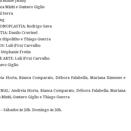
istiane Jatahy
Misiti e Gustavo Giglio
 Serra
ng
SONOPLASTIA: Rodrigo Gava
A: Danilo Cruvinel
Hipolitho e Thiago Guerra
: Luli (Fru) Carvalho
Stéphanie Fretin
RTE: Luli (Fru) Carvalho
vo Giglio
 Horta, Bianca Comparato, Débora Falabella, Mariana Ximenes e
L: Andreia Horta, Bianca Comparato, Débora Falabella, Mariana
 Misiti, Gustavo Giglio e Thiago Guerra
– Sábados às 20h. Domingo às 20h.