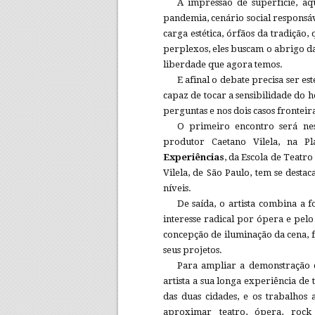
A impressão de superfície, aq
pandemia, cenário social responsáv
carga estética, órfãos da tradição
perplexos, eles buscam o abrigo da 
liberdade que agora temos.
E afinal o debate precisa ser e
capaz de tocar a sensibilidade do 
perguntas e nos dois casos fronteir
O primeiro encontro será nes
produtor Caetano Vilela, na 
Experiências
, da Escola de Teatr
Vilela, de São Paulo, tem se destac
níveis.
De saída, o artista combina 
interesse radical por ópera e pelo
concepção de iluminação da cena, 
seus projetos.
Para ampliar a demonstração de
artista a sua longa experiência d
das duas cidades, e os trabalhos
aproximar teatro, ópera, roc