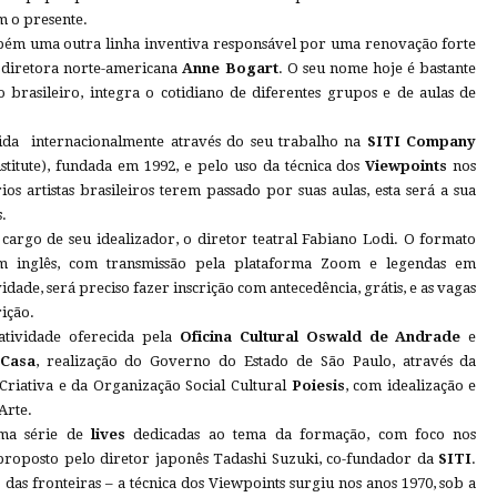
 o presente.
bém uma outra linha inventiva responsável por uma renovação forte
a diretora norte-americana
Anne Bogart
. O seu nome hoje é bastante
 brasileiro, integra o cotidiano de diferentes grupos e de aulas de
ida internacionalmente através do seu trabalho na
SITI Company
stitute), fundada em 1992, e pelo uso da técnica dos
Viewpoints
nos
ios artistas brasileiros terem passado por suas aulas, esta será a sua
.
cargo de seu idealizador, o diretor teatral Fabiano Lodi. O formato
m inglês, com transmissão pela plataforma Zoom e legendas em
ade, será preciso fazer inscrição com antecedência, grátis, e as vagas
ição.
atividade oferecida pela
Oficina Cultural Oswald de Andrade
e
mCasa
, realização do Governo do Estado de São Paulo, através da
Criativa e da Organização Social Cultural
Poiesis
, com idealização e
Arte.
uma série de
lives
dedicadas ao tema da formação, com foco nos
proposto pelo diretor japonês Tadashi Suzuki, co-fundador da
SITI
.
 das fronteiras – a técnica dos Viewpoints surgiu nos anos 1970, sob a