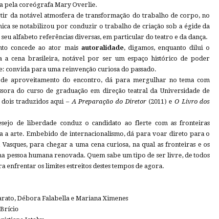
a pela coreógrafa Mary Overlie.
rtir da notável atmosfera de transformação do trabalho de corpo, no
cnica se notabilizou por conduzir o trabalho de criação sob a égide da
eu alfabeto referências diversas, em particular do teatro e da dança.
nto concede ao ator mais
autoralidade
, digamos, enquanto dilui o
ra a cena brasileira, notável por ser um espaço histórico de poder
orte: convida para uma reinvenção curiosa do passado.
de aproveitamento do encontro, dá para mergulhar no tema com
ssora do curso de graduação em direção teatral da Universidade de
 dois traduzidos aqui –
A Preparação do Diretor
(2011) e
O Livro dos
desejo de liberdade conduz o candidato ao flerte com as fronteiras
ara a arte. Embebido de internacionalismo, dá para voar direto para o
 Vasques, para chegar a uma cena curiosa, na qual as fronteiras e os
ma pessoa humana renovada. Quem sabe um tipo de ser livre, de todos
ra enfrentar os limites estreitos destes tempos de agora.
rato, Débora Falabella e Mariana Ximenes
Brício