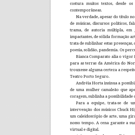
costura muitos textos, desde os
contemporâneas.
Na verdade, apesar do título no 
de músicas, discursos políticos, fa
trama, de autoria múltipla, em 
impactantes, de sólida formação ar
trata de sublinhar estas presenças,
poesia, solidão, pandemia. Os perc
Bianca Comparato alia o vigor f
para as terras da América do Nort
trouxesse alguma certeza a respeito
Teatro Porto Seguro.
Andréia Horta insinua a possibi
de uma mulher camaleão que ape
coragem, sublinha a possibilidade 
Para a equipe, trata-se de u
intervenção dos músicos Chuck Hip
um caleidoscópio de arte, uma giran
nosso tempo. A cena garante a su
virtual e digital.