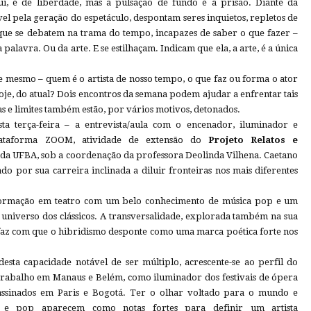
ui, é de liberdade, mas a pulsação de fundo é a prisão. Diante da
el pela geração do espetáculo, despontam seres inquietos, repletos de
, que se debatem na trama do tempo, incapazes de saber o que fazer –
palavra. Ou da arte. E se estilhaçam. Indicam que ela, a arte, é a única
ste mesmo – quem é o artista de nosso tempo, o que faz ou forma o ator
hoje, do atual? Dois encontros da semana podem ajudar a enfrentar tais
as e limites também estão, por vários motivos, detonados.
ta terça-feira – a entrevista/aula com o encenador, iluminador e
Plataforma ZOOM, atividade de extensão do
Projeto Relatos e
o da UFBA, sob a coordenação da professora Deolinda Vilhena. Caetano
ado por sua carreira inclinada a diluir fronteiras nos mais diferentes
a formação em teatro com um belo conhecimento de música pop e um
 universo dos clássicos. A transversalidade, explorada também na sua
faz com que o hibridismo desponte como uma marca poética forte nos
sta capacidade notável de ser múltiplo, acrescente-se ao perfil do
e trabalho em Manaus e Belém, como iluminador dos festivais de ópera
 assinados em Paris e Bogotá. Ter o olhar voltado para o mundo e
k e pop aparecem como notas fortes para definir um artista