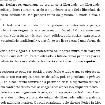
tema. Declare-se: embarque no seu amor à liberdade, em liberdade.
velhas prisões ruíram. O ar do tempo decreta: seja fiel à liberdade de
s estão desbotadas, são pedaços rotos do passado. A moda é sua, é
e.
al do teatro. A partir dela, todo e qualquer caminho vale a pena, a
a, não há um dogma da arte para seguir. Ou não? Ou vivemos uma
a em subterfúgios técnicos bem sólidos, referenciais expressivos
 vocabulário tradicional? A arte finge ser livre e esta é uma forma da
edor, aqui e agora. O teatron, teatro online, traz muito material para
etáculo
Cara Palavra
, recém estreado, a lista de temas proposta para a
 definição desta modalidade de criação – será que o nome
espetáculo
a resposta só pode ser positiva, espetáculo é tudo o que se oferece ao
uma tensão estratégica acontece de saída, pois se proclama a
palavra
 ao olhar! Muito construído a partir do close, o espetáculo satura o
 em confronto direto com as imagens dos atores sob enquadramento.
rdade ácida na linguagem de arte, a contraposição verbo/olhar. Assim
as e dos limites, a busca do estado de liberdade. Aliás, a palavra
 sob múltiplos matizes. O roteiro, assinado pelo diretor Pedro Brício,