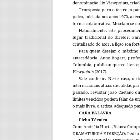
denominação Six Viewpoints, criad
Transposta para o teatro, a pa
palco, iniciada nos anos 1970, a té
forma colaborativa. Mesclam-se no s
Naturalmente, este procedime
lugar tradicional do diretor. Pa
cristalizado do ator, a lição soa f
Para quem desejar o máximo 
antecedência. Anne Bogart, profe
Columbia, publicou quatro livros,
Viewpoints
(2017).
Vale conferir. Neste caso, o 
internacionais atuais discutidas p
passado, revisitar João Caetano ou
limites vencidos podem falar de u
o mais livre, o artista, adequado pa
CARA PALAVRA
Ficha Técnica
Com: Andréia Horta, Bianca Compa
DRAMATURGIA E DIREÇÃO: Pedro 