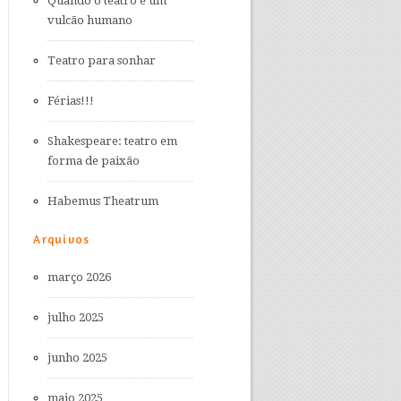
Quando o teatro é um
vulcão humano
Teatro para sonhar
Férias!!!
Shakespeare: teatro em
forma de paixão
Habemus Theatrum
Arquivos
março 2026
julho 2025
junho 2025
maio 2025