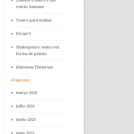
Quando o teatro é um
vulcão humano
Teatro para sonhar
Férias!!!
Shakespeare: teatro em
forma de paixão
Habemus Theatrum
Arquivos
março 2026
julho 2025
junho 2025
maio 2025