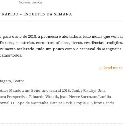
High-res version
 RÁPIDO – ESQUETES DA SEMANA
io para o ano de 2018, a promessa é alentadora, tudo indica que vem aí
treias, re-estreias, encontros, oficinas, livros, residências, tradições,
imento acelerado, tudo um pouco como o carnaval da Mangueira:
tramos todos.
Read more
+
tagem
,
Teatro
Alice Mandou um Beijo
,
ano teatral 2018
,
Cauby!Cauby! Uma
tora Perspectiva
,
Eduardo Wotzik
,
Jean-Pierre Sarrazac
,
Lucélia
Jornal
,
O Topo da Montanha
,
Patrice Pavis
,
Utopia D
,
Victor Garcia