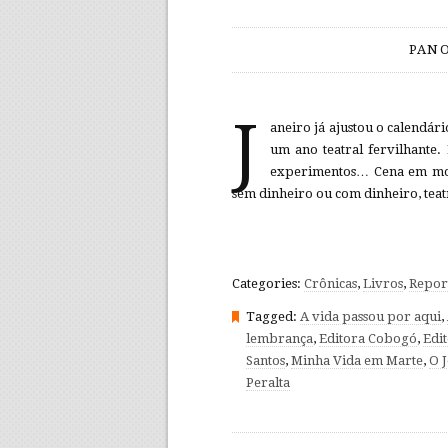
PANO
J
aneiro já ajustou o calendár
um ano teatral fervilhante. Es
experimentos… Cena em mov
sem dinheiro ou com dinheiro, tea
Categories:
Crônicas
,
Livros
,
Repor
Tagged:
A vida passou por aqui
,
lembrança
,
Editora Cobogó
,
Edi
Santos
,
Minha Vida em Marte
,
O 
Peralta