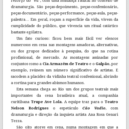
reforço do “eu”, com uma mudança radical no conceito de
dramaturgia. São peças-depoimento, peças-confessionário,
peças-documentário, peças-performance, peças-aula, peças-
palestra… Em geral, roçam a superfície da vida, vivem da
cumplicidade do público, que vivencia um ritual catártico
bastante ególatra.
Um fato curioso: ficou bem mais fácil ver elencos
numerosos em cena nas montagens amadoras, alternativas,
ou dos grupos dedicados à pesquisa, do que na rotina
profissional, de mercado. As montagens assinadas por
conjuntos como a
Cia Armazém de Teatro
e o
Galpão
, por
exemplo, reúnem um número significativo de artistas. E
sacodem a placidez da vidinha teatral confessional, abrindo
a cortina para grandes abismos humanos.
Esta semana chega ao Rio um dos grupos teatrais mais
importantes da cena brasileira atual, a companhia
curitibana
Trupe Ave Lola
. A equipe traz para o
Teatro
Nelson Rodrigues
o espetáculo
Cão Vadio
, com
dramaturgia e direção da inquieta artista Ana Rosa Genari
Tezza.
São oito atores em cena, numa montagem em que a