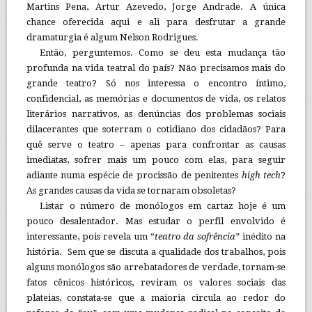
Martins Pena, Artur Azevedo, Jorge Andrade. A única
chance oferecida aqui e ali para desfrutar a grande
dramaturgia é algum Nelson Rodrigues.
Então, perguntemos. Como se deu esta mudança tão
profunda na vida teatral do país? Não precisamos mais do
grande teatro? Só nos interessa o encontro íntimo,
confidencial, as memórias e documentos de vida, os relatos
literários narrativos, as denúncias dos problemas sociais
dilacerantes que soterram o cotidiano dos cidadãos? Para
quê serve o teatro – apenas para confrontar as causas
imediatas, sofrer mais um pouco com elas, para seguir
adiante numa espécie de procissão de penitentes
high tech
?
As grandes causas da vida se tornaram obsoletas?
Listar o número de monólogos em cartaz hoje é um
pouco desalentador. Mas estudar o perfil envolvido é
interessante, pois revela um “
teatro da
sofrência
” inédito na
história. Sem que se discuta a qualidade dos trabalhos, pois
alguns monólogos são arrebatadores de verdade, tornam-se
fatos cênicos históricos, reviram os valores sociais das
plateias, constata-se que a maioria circula ao redor do