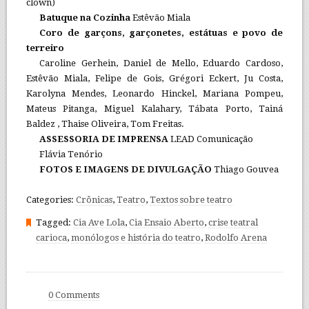
clown)
Batuque na Cozinha
Estêvão Miala
Coro de garçons, garçonetes, estátuas e povo de
terreiro
Caroline Gerhein, Daniel de Mello, Eduardo Cardoso,
Estêvão Miala, Felipe de Gois, Grégori Eckert, Ju Costa,
Karolyna Mendes, Leonardo Hinckel, Mariana Pompeu,
Mateus Pitanga, Miguel Kalahary, Tábata Porto, Tainá
Baldez , Thaise Oliveira, Tom Freitas.
ASSESSORIA DE IMPRENSA
LEAD Comunicação
Flávia Tenório
FOTOS E IMAGENS DE DIVULGAÇÃO
Thiago Gouvea
Categories:
Crônicas
,
Teatro
,
Textos sobre teatro
Tagged:
Cia Ave Lola
,
Cia Ensaio Aberto
,
crise teatral
carioca
,
monólogos e história do teatro
,
Rodolfo Arena
0 Comments