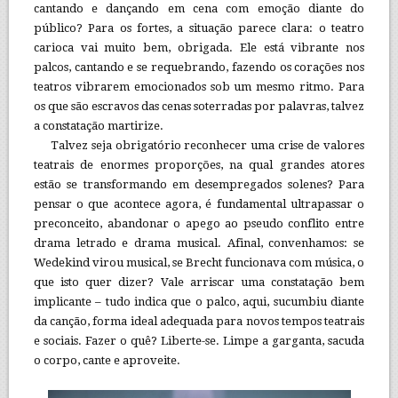
cantando e dançando em cena com emoção diante do
público? Para os fortes, a situação parece clara: o teatro
carioca vai muito bem, obrigada. Ele está vibrante nos
palcos, cantando e se requebrando, fazendo os corações nos
teatros vibrarem emocionados sob um mesmo ritmo. Para
os que são escravos das cenas soterradas por palavras, talvez
a constatação martirize.
Talvez seja obrigatório reconhecer uma crise de valores
teatrais de enormes proporções, na qual grandes atores
estão se transformando em desempregados solenes? Para
pensar o que acontece agora, é fundamental ultrapassar o
preconceito, abandonar o apego ao pseudo conflito entre
drama letrado e drama musical. Afinal, convenhamos: se
Wedekind virou musical, se Brecht funcionava com música, o
que isto quer dizer? Vale arriscar uma constatação bem
implicante – tudo indica que o palco, aqui, sucumbiu diante
da canção, forma ideal adequada para novos tempos teatrais
e sociais. Fazer o quê? Liberte-se. Limpe a garganta, sacuda
o corpo, cante e aproveite.