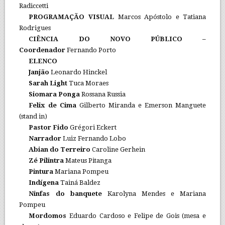
Radiccetti
PROGRAMAÇÃO VISUAL
Marcos Apóstolo e Tatiana
Rodrigues
CIÊNCIA DO NOVO PÚBLICO –
Coordenador
Fernando Porto
ELENCO
Janjão
Leonardo Hinckel
Sarah Light
Tuca Moraes
Siomara
Ponga
Rossana Russia
Felix de Cima
Gilberto Miranda e Emerson Manguete
(stand in)
Pastor Fido
Grégori Eckert
Narrador
Luiz Fernando Lobo
Abian do Terreiro
Caroline Gerhein
Zé Pilintra
Mateus Pitanga
Pintura
Mariana Pompeu
Indígena
Tainá Baldez
Ninfas do banquete
Karolyna Mendes e Mariana
Pompeu
Mordomos
Eduardo Cardoso e Felipe de Gois (mesa e