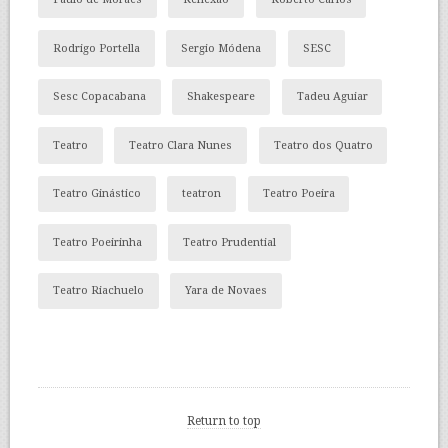
Rodrigo Portella
Sergio Módena
SESC
Sesc Copacabana
Shakespeare
Tadeu Aguiar
Teatro
Teatro Clara Nunes
Teatro dos Quatro
Teatro Ginástico
teatron
Teatro Poeira
Teatro Poeirinha
Teatro Prudential
Teatro Riachuelo
Yara de Novaes
Return to top