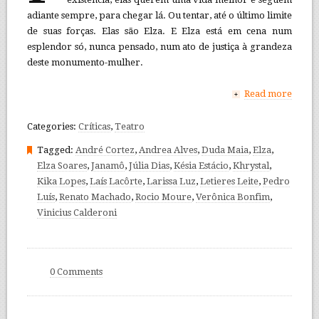
adiante sempre, para chegar lá. Ou tentar, até o último limite
de suas forças. Elas são Elza. E Elza está em cena num
esplendor só, nunca pensado, num ato de justiça à grandeza
deste monumento-mulher.
Read more
+
Categories:
Críticas
,
Teatro
Tagged:
André Cortez
,
Andrea Alves
,
Duda Maia
,
Elza
,
Elza Soares
,
Janamô
,
Júlia Dias
,
Késia Estácio
,
Khrystal
,
Kika Lopes
,
Laís Lacôrte
,
Larissa Luz
,
Letieres Leite
,
Pedro
Luís
,
Renato Machado
,
Rocio Moure
,
Verônica Bonfim
,
Vinicius Calderoni
0 Comments