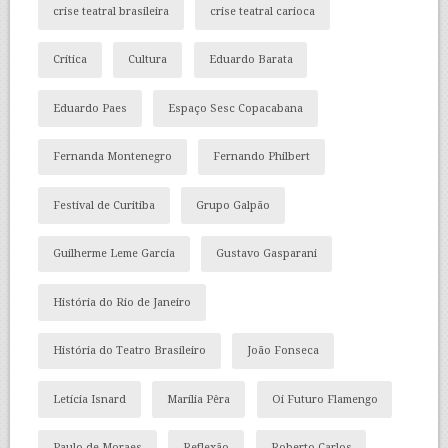
crise teatral brasileira
crise teatral carioca
Crítica
Cultura
Eduardo Barata
Eduardo Paes
Espaço Sesc Copacabana
Fernanda Montenegro
Fernando Philbert
Festival de Curitiba
Grupo Galpão
Guilherme Leme Garcia
Gustavo Gasparani
História do Rio de Janeiro
História do Teatro Brasileiro
João Fonseca
Letícia Isnard
Marília Pêra
Oi Futuro Flamengo
Paulo de Moraes
Reflexão
Roberto Carlos