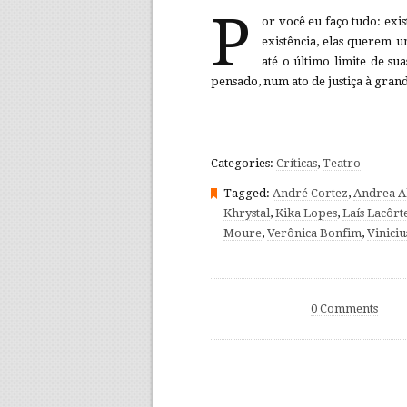
P
or você eu faço tudo: ex
existência, elas querem 
até o último limite de su
pensado, num ato de justiça à gra
Categories:
Críticas
,
Teatro
Tagged:
André Cortez
,
Andrea A
Khrystal
,
Kika Lopes
,
Laís Lacôrt
Moure
,
Verônica Bonfim
,
Viniciu
0 Comments