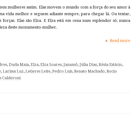
istem mulheres assim. Elas movem o mundo com a força do seu amor à
uma vida melhor e seguem adiante sempre, para chegar lá. Ou tentar,
as forças. Elas são Elza. E Elza está em cena num esplendor só, nunca
ndeza deste monumento-mulher.
Read more
+
lves
,
Duda Maia
,
Elza
,
Elza Soares
,
Janamô
,
Júlia Dias
,
Késia Estácio
,
e
,
Larissa Luz
,
Letieres Leite
,
Pedro Luís
,
Renato Machado
,
Rocio
s Calderoni