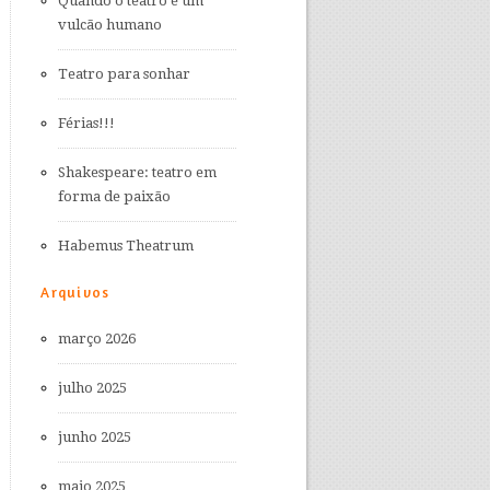
Quando o teatro é um
vulcão humano
Teatro para sonhar
Férias!!!
Shakespeare: teatro em
forma de paixão
Habemus Theatrum
Arquivos
março 2026
julho 2025
junho 2025
maio 2025