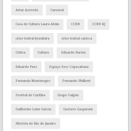
Artur Azevedo
Carnaval
Casa de Cultura Laura Alvim
CCBB
CCBB RJ
crise teatral brasileira
crise teatral carioca
Crítica
Cultura
Eduardo Barata
Eduardo Paes
Espaço Sesc Copacabana
Fernanda Montenegro
Fernando Philbert
Festival de Curitiba
Grupo Galpão
Guilherme Leme Garcia
Gustavo Gasparani
História do Rio de Janeiro