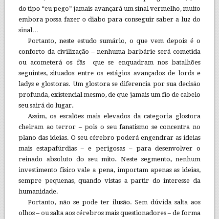
do tipo “eu pego” jamais avançará um sinal vermelho, muito
embora possa fazer o diabo para conseguir saber a luz do
sinal…
Portanto, neste estudo sumário, o que vem depois é o
conforto da civilização – nenhuma barbárie será cometida
ou acometerá os fãs que se enquadram nos batalhões
seguintes, situados entre os estágios avançados de lords e
ladys e glostoras. Um glostora se diferencia por sua decisão
profunda, existencial mesmo, de que jamais um fio de cabelo
seu sairá do lugar.
Assim, os escalões mais elevados da categoria glostora
cheiram ao terror – pois o seu fanatismo se concentra no
plano das ideias. O seu cérebro poderá engendrar as ideias
mais estapafúrdias – e perigosas – para desenvolver o
reinado absoluto do seu mito. Neste segmento, nenhum
investimento físico vale a pena, importam apenas as ideias,
sempre pequenas, quando vistas a partir do interesse da
humanidade.
Portanto, não se pode ter ilusão. Sem dúvida salta aos
olhos – ou salta aos cérebros mais questionadores – de forma