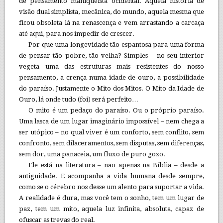
de pensamento maniqueísta ocidental. Aquela história de
visão dual simplista, mecânica, do mundo, aquela mesma que
ficou obsoleta lá na renascença e vem arrastando a carcaça
até aqui, para nos impedir de crescer.
Por que uma longevidade tão espantosa para uma forma
de pensar tão pobre, tão velha? Simples – no seu interior
vegeta uma das estruturas mais resistentes do nosso
pensamento, a crença numa idade de ouro, a possibilidade
do paraíso. Justamente o Mito dos Mitos. O Mito da Idade de
Ouro, lá onde tudo (foi) será perfeito…
O mito é um pedaço do paraíso. Ou o próprio paraíso.
Uma lasca de um lugar imaginário impossível – nem chega a
ser utópico – no qual viver é um conforto, sem conflito, sem
confronto, sem dilaceramentos, sem disputas, sem diferenças,
sem dor, uma panaceia, um fluxo de puro gozo.
Ele está na literatura – não apenas na Bíblia – desde a
antiguidade. E acompanha a vida humana desde sempre,
como se o cérebro nos desse um alento para suportar a vida.
A realidade é dura, mas você tem o sonho, tem um lugar de
paz, tem um mito, aquela luz infinita, absoluta, capaz de
ofuscar as trevas do real.