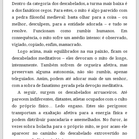
Dentro da categoria dos descabelados, a turma mais baixa é
a dos fanáticos cegos. Para estes, o mito é algo parecido com
a pedra filosofal medieval: basta olhar para a coisa – ou
melhor, desculpem, para a entidade adorada – e tudo se
resolve. Funcionam como zumbis humanos. Em
consequência, o mito sofre um assédio intenso: é observado,
vigiado, copiado, enfim, massacrado.
Logo acima, mais equilibrados na sua paixão, ficam os
descabelados meditativos – eles devoram o mito de longe,
intensamente. Também sofrem de cegueira afetiva, mas
preservam alguma autonomia, não são zumbis, apenas
teleguiados. Assim, podem até adorar mais de um senhor,
com a sobra de fanatismo gerada pela devoção meditativa.
A seguir, surgem os descabelados arruaceiros. Até
parecem indiferentes, distantes, atletas ocupados com o culto
do próprio físico… Ledo engano. Estes são perigosos:
transportam a exaltação afetiva para a energia física e
podem distribuir pancadaria e assemelhados. No furor, às
vezes sobra bolacha para o próprio mito, se por acaso ele
aparecer no caminho do descabelado extrovertido no