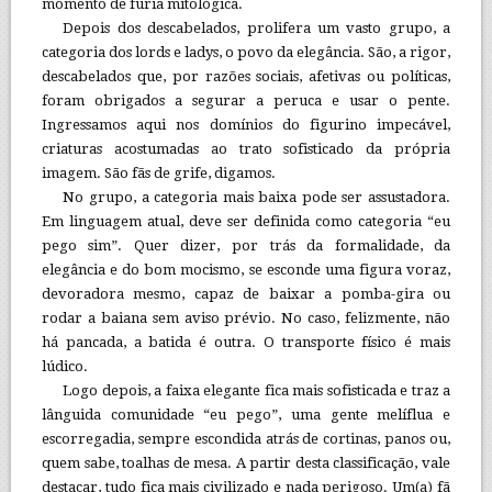
momento de fúria mitológica.
Depois dos descabelados, prolifera um vasto grupo, a
categoria dos lords e ladys, o povo da elegância. São, a rigor,
descabelados que, por razões sociais, afetivas ou políticas,
foram obrigados a segurar a peruca e usar o pente.
Ingressamos aqui nos domínios do figurino impecável,
criaturas acostumadas ao trato sofisticado da própria
imagem. São fãs de grife, digamos.
No grupo, a categoria mais baixa pode ser assustadora.
Em linguagem atual, deve ser definida como categoria “eu
pego sim”. Quer dizer, por trás da formalidade, da
elegância e do bom mocismo, se esconde uma figura voraz,
devoradora mesmo, capaz de baixar a pomba-gira ou
rodar a baiana sem aviso prévio. No caso, felizmente, não
há pancada, a batida é outra. O transporte físico é mais
lúdico.
Logo depois, a faixa elegante fica mais sofisticada e traz a
lânguida comunidade “eu pego”, uma gente melíflua e
escorregadia, sempre escondida atrás de cortinas, panos ou,
quem sabe, toalhas de mesa. A partir desta classificação, vale
destacar, tudo fica mais civilizado e nada perigoso. Um(a) fã