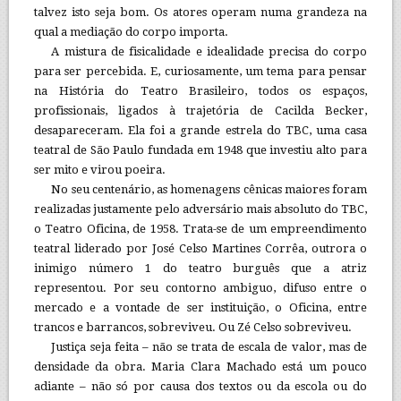
talvez isto seja bom. Os atores operam numa grandeza na
qual a mediação do corpo importa.
A mistura de fisicalidade e idealidade precisa do corpo
para ser percebida. E, curiosamente, um tema para pensar
na História do Teatro Brasileiro, todos os espaços,
profissionais, ligados à trajetória de Cacilda Becker,
desapareceram. Ela foi a grande estrela do TBC, uma casa
teatral de São Paulo fundada em 1948 que investiu alto para
ser mito e virou poeira.
No seu centenário, as homenagens cênicas maiores foram
realizadas justamente pelo adversário mais absoluto do TBC,
o Teatro Oficina, de 1958. Trata-se de um empreendimento
teatral liderado por José Celso Martines Corrêa, outrora o
inimigo número 1 do teatro burguês que a atriz
representou. Por seu contorno ambiguo, difuso entre o
mercado e a vontade de ser instituição, o Oficina, entre
trancos e barrancos, sobreviveu. Ou Zé Celso sobreviveu.
Justiça seja feita – não se trata de escala de valor, mas de
densidade da obra. Maria Clara Machado está um pouco
adiante – não só por causa dos textos ou da escola ou do