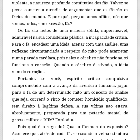
violenta, a natureza profunda constitutiva dos fãs. Talvez se
possa cometer a ousadia de argumentar que os fãs são os
freios do mundo. E por quê, perguntamos aflitos, nós que
somos, todos, sem excessão, fãs?
Os fãs são feitos de uma matéria sólida, impermeável,
admirável na sua consistência plástica: a incapacidade crítica.
Para o fã, encadear uma ideia, acenar com uma análise, uma
reflexão circunstanciada a respeito do mito pode acarretar
numa parada cardíaca, pois neles o cérebro não funciona, só
funciona o coração. Quando o cérebro é ativado, a ideia
vem do coração…
Portanto, se você, espírito crítico compulsivo
comprometido com a avanço da aventura humana, jogar
para o fã de um determinado mito um conceito de análise
que seja, correrá o risco de cometer homicídio qualificado,
sem direito à legítima defesa. A sua vítima não estava,
absolutamente, preparada para um petardo mental de
grosso calibre e BUM! Explodiu.
Pois qual é o segredo? Qual a fórmula do explosivo?
Acontece que, atrás de cada fã, se esconde a velha estrutura