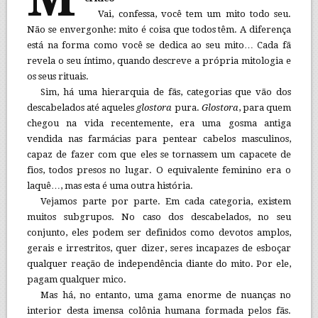
Vai, confessa, você tem um mito todo seu.
Não se envergonhe: mito é coisa que todos têm. A diferença
está na forma como você se dedica ao seu mito… Cada fã
revela o seu íntimo, quando descreve a própria mitologia e
os seus rituais.
Sim, há uma hierarquia de fãs, categorias que vão dos
descabelados até aqueles
glostora
pura.
Glostora
, para quem
chegou na vida recentemente, era uma gosma antiga
vendida nas farmácias para pentear cabelos masculinos,
capaz de fazer com que eles se tornassem um capacete de
fios, todos presos no lugar. O equivalente feminino era o
laquê…, mas esta é uma outra história.
Vejamos parte por parte. Em cada categoria, existem
muitos subgrupos. No caso dos descabelados, no seu
conjunto, eles podem ser definidos como devotos amplos,
gerais e irrestritos, quer dizer, seres incapazes de esboçar
qualquer reação de independência diante do mito. Por ele,
pagam qualquer mico.
Mas há, no entanto, uma gama enorme de nuanças no
interior desta imensa colônia humana formada pelos fãs.