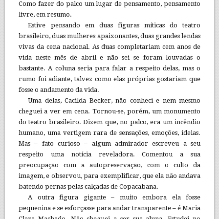
Como fazer do palco um lugar de pensamento, pensamento
livre, em resumo.
Estive pensando em duas figuras míticas do teatro
brasileiro, duas mulheres apaixonantes, duas grandes lendas
vivas da cena nacional. As duas completariam cem anos de
vida neste mês de abril e não sei se foram louvadas o
bastante. A coluna seria para falar a respeito delas, mas o
rumo foi adiante, talvez como elas próprias gostariam que
fosse o andamento da vida.
Uma delas, Cacilda Becker, não conheci e nem mesmo
cheguei a ver em cena. Tornou-se, porém, um monumento
do teatro brasileiro. Dizem que, no palco, era um incêndio
humano, uma vertigem rara de sensações, emoções, ideias.
Mas – fato curioso – algum admirador escreveu a seu
respeito uma notícia reveladora. Comentou a sua
preocupação com a autopreservação, com o culto da
imagem, e observou, para exemplificar, que ela não andava
batendo pernas pelas calçadas de Copacabana.
A outra figura gigante – muito embora ela fosse
pequenina e se esforçasse para andar transparente – é Maria
Clara Machado. Não cheguei a ser sua aluna. Estudei no