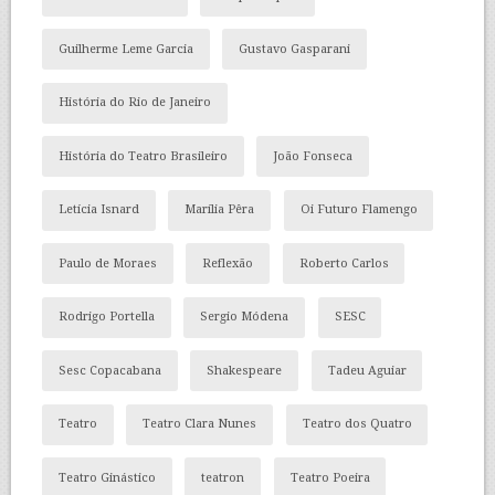
Guilherme Leme Garcia
Gustavo Gasparani
História do Rio de Janeiro
História do Teatro Brasileiro
João Fonseca
Letícia Isnard
Marília Pêra
Oi Futuro Flamengo
Paulo de Moraes
Reflexão
Roberto Carlos
Rodrigo Portella
Sergio Módena
SESC
Sesc Copacabana
Shakespeare
Tadeu Aguiar
Teatro
Teatro Clara Nunes
Teatro dos Quatro
Teatro Ginástico
teatron
Teatro Poeira