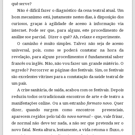
quê serve?
Não é difícil fazer o diagnóstico da cena teatral atual. Um
bom mecanismo está, justamente nestes dias, à disposição dos
curiosos, graças à agilidade de acesso à informação via
internet. Pode ser que, para alguns, este procedimento de
análise soe parcial. Dizer o quê? Ah, relaxe e experimente.
O caminho é muito simples. Talvez não seja de acesso
universal, pois, como se poderá constatar na hora da
revelação, para alguns procedimentos é fundamental saber
francês ou inglês. Não, não vou fazer um grande mistério. O
segredo? Percorrer as páginas dos festivais. Sim, os festivais
são excelentes vitrines para a constatação da saúde teatral de
um país.
A crise sanitária, de saída, acabou com os festivais. Depois
reduziu todos os tradicionais encontros de arte e de teatro a
manifestações online. Ou a um estranho
formato novo
. Quer
dizer, quando surgem como encontros presenciais,
aparecem regidos pelo tal do
novo normal
– que, vale frisar,
de normal não deve ter nada, a não ser que pretenda ser o
novo fatal. Nesta altura, lentamente, a vida retoma o fluxo, o