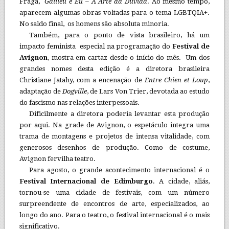
Fraga,
Galileu e Eu – A Arte da Dúvida
. Ao mesmo tempo,
aparecem algumas obras voltadas para o tema LGBTQIA+.
No saldo final, os homens são absoluta minoria.
Também, para o ponto de vista brasileiro, há um
impacto feminista especial na programação do
Festival de
Avignon
, mostra em cartaz desde o início do mês. Um dos
grandes nomes desta edição é a diretora brasileira
Christiane Jatahy, com a encenação de
Entre Chien et Loup
,
adaptação de
Dogville
, de Lars Von Trier, devotada ao estudo
do fascismo nas relações interpessoais.
Dificilmente a diretora poderia levantar esta produção
por aqui. Na grade de Avignon, o espetáculo integra uma
trama de montagens e projetos de intensa vitalidade, com
generosos desenhos de produção. Como de costume,
Avignon fervilha teatro.
Para agosto, o grande acontecimento internacional é o
Festival Internacional de Edimburgo
. A cidade, aliás,
tornou-se uma cidade de festivais, com um número
surpreendente de encontros de arte, especializados, ao
longo do ano. Para o teatro, o festival internacional é o mais
significativo.