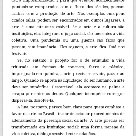
(ou a impossibilidade…) para que eventos, acontecimentos
pontuais se comparados com o fluxo dos séculos, possam
acabar com a produção de arte. Nos exemplos europeus
citados (aliás, podem ser encontrados em outros lugares), a
arte é uma estrutura estável. Se a arte e a cultura são
instituições, elas integram o jogo social, são inerentes à vida
coletiva. Uma pandemia ou uma guerra são fatos que
passam, sem imanência. Eles seguem, a arte fica. Está nos
festivais.
Se, no entanto, o projeto for o de estimular a vida
triturada em formas de concreto, ferro e plástico,
impregnada em química, a arte precisa se esvair, passar ao
largo. Quando se aposta na liquidação do ser humano, a arte
deve ser supérflua. Descartável, ela acontece na palma e
escapa por entre os dedos. Qualquer intempérie consegue
dispersá-la, dissolvê-la.
A luta, portanto, parece bem clara para quem combate a
favor da arte no Brasil – tratar de acionar procedimentos de
adensamento da presença social da arte. A arte precisa ser
transformada em instituição social: uma forma perene da
vida coletiva, diálogo sensível entre cidadãos.