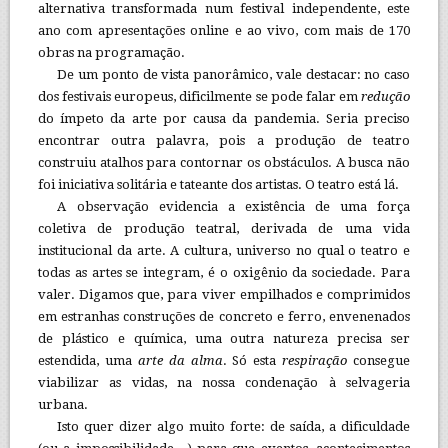
alternativa transformada num festival independente, este
ano com apresentações online e ao vivo, com mais de 170
obras na programação.
De um ponto de vista panorâmico, vale destacar: no caso
dos festivais europeus, dificilmente se pode falar em
redução
do ímpeto da arte por causa da pandemia. Seria preciso
encontrar outra palavra, pois a produção de teatro
construiu atalhos para contornar os obstáculos. A busca não
foi iniciativa solitária e tateante dos artistas. O teatro está lá.
A observação evidencia a existência de uma força
coletiva de produção teatral, derivada de uma vida
institucional da arte. A cultura, universo no qual o teatro e
todas as artes se integram, é o oxigênio da sociedade. Para
valer. Digamos que, para viver empilhados e comprimidos
em estranhas construções de concreto e ferro, envenenados
de plástico e química, uma outra natureza precisa ser
estendida, uma
arte da alma
. Só esta
respiração
consegue
viabilizar as vidas, na nossa condenação à selvageria
urbana.
Isto quer dizer algo muito forte: de saída, a dificuldade