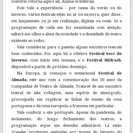
convívio retorna aqui e ali. Anima os festivais.
Pois vale a experiência
–
por causa do verão ou do
inverno, vários festivais estão no ar ou na terra, quer dizer,
em lançamento ou já em realização, digitais ou reais. Se a
programação de cada um for examinada com atenção,
saltará aos olhos a alma da sociedade e a densidade do teatro
existente ao redor.
Vale considerar para o passeio alguns encontros teatrais
bem conhecidos. Por aqui, há o célebre
Festival Sesc de
Inverno
, com início esta semana, e o
Festival Midrash
,
disponível a partir do próximo domingo.
Na Europa, já começou o sensacional
Festival de
Almada
, este ano com a comemoração dos 50 anos da
Companhia de Teatro de Almada. Trata-se de um encontro
teatral de alta voltagem, uma espécie de sismógrafo,
preocupado em registrar as linhas de tensão da cena
portuguesa e da cena europeia, a francesa em particular.
Vale conferir o site português. Apesar da pandemia, do
isolamento, do longo fechamento dos teatros, a
programação segue um desenho admirável. Lá estão
grandes produções assinadas por nomes de impacto do