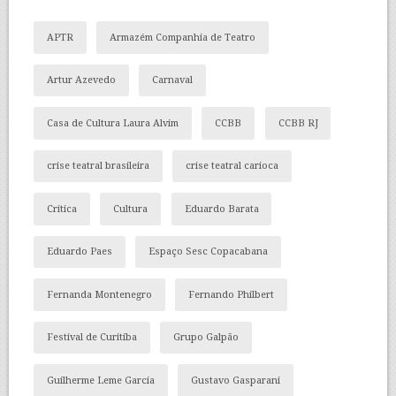
APTR
Armazém Companhia de Teatro
Artur Azevedo
Carnaval
Casa de Cultura Laura Alvim
CCBB
CCBB RJ
crise teatral brasileira
crise teatral carioca
Crítica
Cultura
Eduardo Barata
Eduardo Paes
Espaço Sesc Copacabana
Fernanda Montenegro
Fernando Philbert
Festival de Curitiba
Grupo Galpão
Guilherme Leme Garcia
Gustavo Gasparani