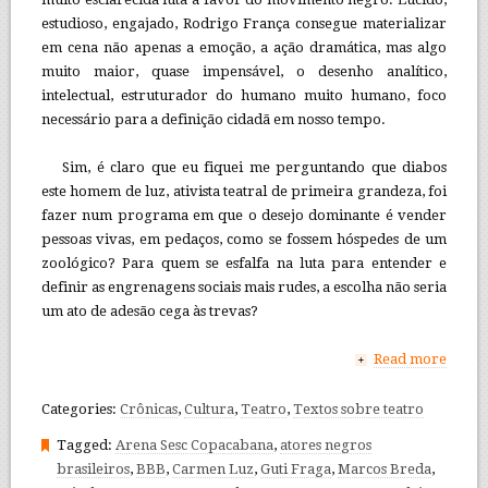
estudioso, engajado, Rodrigo França consegue materializar
em cena não apenas a emoção, a ação dramática, mas algo
muito maior, quase impensável, o desenho analítico,
intelectual, estruturador do humano muito humano, foco
necessário para a definição cidadã em nosso tempo.
Sim, é claro que eu fiquei me perguntando que diabos
este homem de luz, ativista teatral de primeira grandeza, foi
fazer num programa em que o desejo dominante é vender
pessoas vivas, em pedaços, como se fossem hóspedes de um
zoológico? Para quem se esfalfa na luta para entender e
definir as engrenagens sociais mais rudes, a escolha não seria
um ato de adesão cega às trevas?
Read more
+
Categories:
Crônicas
,
Cultura
,
Teatro
,
Textos sobre teatro
Tagged:
Arena Sesc Copacabana
,
atores negros
brasileiros
,
BBB
,
Carmen Luz
,
Guti Fraga
,
Marcos Breda
,