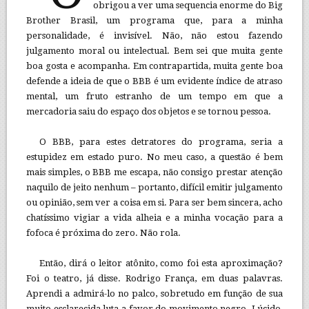
obrigou a ver uma sequencia enorme do Big
Brother Brasil, um programa que, para a minha
personalidade, é invisível. Não, não estou fazendo
julgamento moral ou intelectual. Bem sei que muita gente
boa gosta e acompanha. Em contrapartida, muita gente boa
defende a ideia de que o BBB é um evidente índice de atraso
mental, um fruto estranho de um tempo em que a
mercadoria saiu do espaço dos objetos e se tornou pessoa.
O BBB, para estes detratores do programa, seria a
estupidez em estado puro. No meu caso, a questão é bem
mais simples, o BBB me escapa, não consigo prestar atenção
naquilo de jeito nenhum – portanto, difícil emitir julgamento
ou opinião, sem ver a coisa em si. Para ser bem sincera, acho
chatíssimo vigiar a vida alheia e a minha vocação para a
fofoca é próxima do zero. Não rola.
Então, dirá o leitor atônito, como foi esta aproximação?
Foi o teatro, já disse. Rodrigo França, em duas palavras.
Aprendi a admirá-lo no palco, sobretudo em função de sua
muito esclarecida luta a favor do movimento negro. Lúcido,