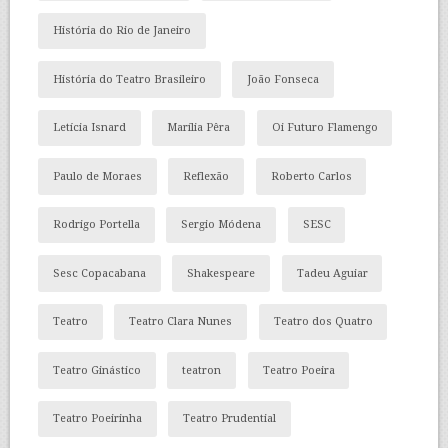
História do Rio de Janeiro
História do Teatro Brasileiro
João Fonseca
Letícia Isnard
Marília Pêra
Oi Futuro Flamengo
Paulo de Moraes
Reflexão
Roberto Carlos
Rodrigo Portella
Sergio Módena
SESC
Sesc Copacabana
Shakespeare
Tadeu Aguiar
Teatro
Teatro Clara Nunes
Teatro dos Quatro
Teatro Ginástico
teatron
Teatro Poeira
Teatro Poeirinha
Teatro Prudential