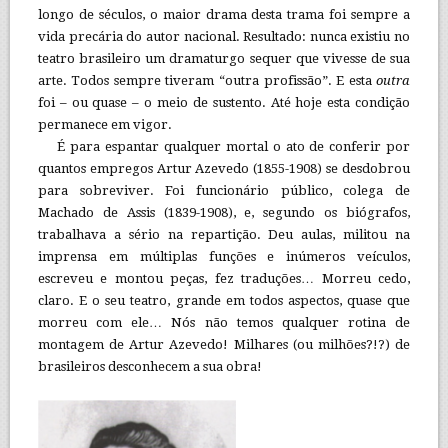
longo de séculos, o maior drama desta trama foi sempre a
vida precária do autor nacional. Resultado: nunca existiu no
teatro brasileiro um dramaturgo sequer que vivesse de sua
arte. Todos sempre tiveram “outra profissão”. E esta
outra
foi – ou quase – o meio de sustento. Até hoje esta condição
permanece em vigor.
É para espantar qualquer mortal o ato de conferir por
quantos empregos Artur Azevedo (1855-1908) se desdobrou
para sobreviver. Foi funcionário público, colega de
Machado de Assis (1839-1908), e, segundo os biógrafos,
trabalhava a sério na repartição. Deu aulas, militou na
imprensa em múltiplas funções e inúmeros veículos,
escreveu e montou peças, fez traduções… Morreu cedo,
claro. E o seu teatro, grande em todos aspectos, quase que
morreu com ele… Nós não temos qualquer rotina de
montagem de Artur Azevedo! Milhares (ou milhões?!?) de
brasileiros desconhecem a sua obra!