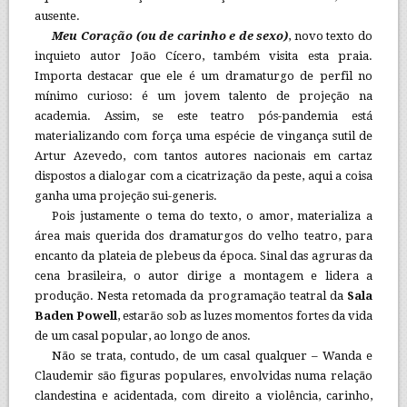
ausente.
Meu Coração (ou de carinho e de sexo)
, novo texto do
inquieto autor João Cícero, também visita esta praia.
Importa destacar que ele é um dramaturgo de perfil no
mínimo curioso: é um jovem talento de projeção na
academia. Assim, se este teatro pós-pandemia está
materializando com força uma espécie de vingança sutil de
Artur Azevedo, com tantos autores nacionais em cartaz
dispostos a dialogar com a cicatrização da peste, aqui a coisa
ganha uma projeção sui-generis.
Pois justamente o tema do texto, o amor, materializa a
área mais querida dos dramaturgos do velho teatro, para
encanto da plateia de plebeus da época. Sinal das agruras da
cena brasileira, o autor dirige a montagem e lidera a
produção. Nesta retomada da programação teatral da
Sala
Baden Powell
, estarão sob as luzes momentos fortes da vida
de um casal popular, ao longo de anos.
Não se trata, contudo, de um casal qualquer – Wanda e
Claudemir são figuras populares, envolvidas numa relação
clandestina e acidentada, com direito a violência, carinho,