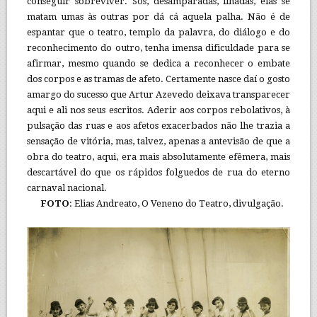
conseguir sobreviver. Sós, desamparadas, ilhadas, elas se
matam umas às outras por dá cá aquela palha. Não é de
espantar que o teatro, templo da palavra, do diálogo e do
reconhecimento do outro, tenha imensa dificuldade para se
afirmar, mesmo quando se dedica a reconhecer o embate
dos corpos e as tramas de afeto. Certamente nasce daí o gosto
amargo do sucesso que Artur Azevedo deixava transparecer
aqui e ali nos seus escritos. Aderir aos corpos rebolativos, à
pulsação das ruas e aos afetos exacerbados não lhe trazia a
sensação de vitória, mas, talvez, apenas a antevisão de que a
obra do teatro, aqui, era mais absolutamente efêmera, mais
descartável do que os rápidos folguedos de rua do eterno
carnaval nacional.
FOTO
: Elias Andreato, O Veneno do Teatro, divulgação.