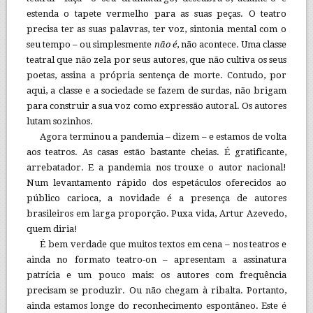
estenda o tapete vermelho para as suas peças. O teatro
precisa ter as suas palavras, ter voz, sintonia mental com o
seu tempo – ou simplesmente
não é
, não acontece. Uma classe
teatral que não zela por seus autores, que não cultiva os seus
poetas, assina a própria sentença de morte. Contudo, por
aqui, a classe e a sociedade se fazem de surdas, não brigam
para construir a sua voz como expressão autoral. Os autores
lutam sozinhos.
Agora terminou a pandemia – dizem – e estamos de volta
aos teatros. As casas estão bastante cheias. É gratificante,
arrebatador. E a pandemia nos trouxe o autor nacional!
Num levantamento rápido dos espetáculos oferecidos ao
público carioca, a novidade é a presença de autores
brasileiros em larga proporção. Puxa vida, Artur Azevedo,
quem diria!
É bem verdade que muitos textos em cena – nos teatros e
ainda no formato teatro-on – apresentam a assinatura
patrícia e um pouco mais: os autores com frequência
precisam se produzir. Ou não chegam à ribalta. Portanto,
ainda estamos longe do reconhecimento espontâneo. Este é