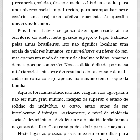
preconceito, solidão, desejo e medo. A história se volta para
um universo social empobrecido, para acompanhar neste
cenário uma trajetória afetiva vinculada às questões
universais do amor.
Pois bem. Talvez se possa dizer que reside aí, no
território do afeto, neste grande espaço, o lugar habitado
pelas almas brasileiras. Isto não significa localizar uma
escala de valores humanos, graus
melhores
ou
piores
do ser,
mas apenas um modo de existir de absoluta solidão. Amamos
demais porque somos sós. Nossa solidão é ditada por nossa
miséria social – sim, este é
o
resultado do processo colonial –
cada um conta consigo apenas, no máximo tem o leque da
família.
Aqui as formas institucionais não vingam, não agregam, a
não ser num grau mínimo, incapaz de superar o estado de
solidão do indivíduo. O
outro
, então, antes de ser
interlocutor, é inimigo. Logicamente, o nível de violência
social é elevadíssimo. A violência e a brutalidade são formas
negativas de afeto. O outro só pode existir para ser negado.
Neste lugar as pessoas precisam existir como ilhas para