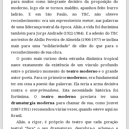
para muitos como integrante decisivo da proposição do
moderno, logo ele se tornou maldito, apanhou feito burro
ladrão. E em São Paulo, no TBC, não obteve
reconhecimento: era um
expressionista menor
, nas palavras
de uma liderança teatral da época. Aliás, a vida foi duríssima
também para Jorge Andrade (1922-1984). E a adesão do TBC
aos textos de Abílio Pereira de Almeida (1906-1977) se inclina
mais para uma “solidariedade” de elite do que para o
reconhecimento de sua obra.
O ponto mais curioso desta estranha dinâmica tropical
nasce exatamente da existência de um vínculo profundo
entre o primeiro momento do
teatro moderno
e o grande
autor-poeta. Para os primeiros
modernos
, era fundamental
ter em cena a
poesia
das palavras. Ela seria a arma decisiva
contra o
ator-primadona
. Esta necessidade histórica foi
fortíssima. O
teatro moderno
preciava ter uma
dramaturgia moderna
para chamar de sua, como Jouvet
(1887-1951) recomendou várias vezes, quando esteve aqui no
Brasil.
Aliás, a rigor, é próprio do teatro que cada geração
teatral “faça” o seu dramaturgo, descubra-o, aclame-o e