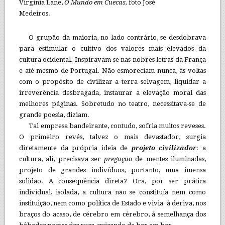
Virginia Lane,
O Mundo em Cuecas,
foto José
Medeiros.
O grupão da maioria, no lado contrário, se desdobrava
para estimular o cultivo dos valores mais elevados da
cultura ocidental. Inspiravam-se nas nobres letras da França
e até mesmo de Portugal. Não esmoreciam nunca, às voltas
com o propósito de civilizar a terra selvagem, liquidar a
irreverência desbragada, instaurar a elevação moral das
melhores páginas. Sobretudo no teatro, necessitava-se de
grande poesia, diziam.
Tal empresa bandeirante, contudo, sofria muitos reveses.
O primeiro revés, talvez o mais devastador, surgia
diretamente da própria ideia de
projeto civilizador
: a
cultura, ali, precisava ser
pregação
de mentes iluminadas,
projeto de grandes indivíduos, portanto, uma imensa
solidão. A consequência direta? Ora, por ser prática
individual, isolada, a cultura não se constituía nem como
instituição, nem como política de Estado e vivia à deriva, nos
braços do acaso, de cérebro em cérebro, à semelhança dos