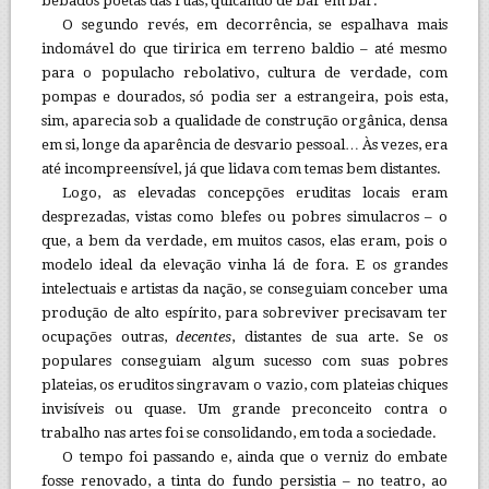
bêbados poetas das ruas, quicando de bar em bar.
O segundo revés, em decorrência, se espalhava mais
indomável do que tiririca em terreno baldio – até mesmo
para o populacho rebolativo, cultura de verdade, com
pompas e dourados, só podia ser a estrangeira, pois esta,
sim, aparecia sob a qualidade de construção orgânica, densa
em si, longe da aparência de desvario pessoal… Às vezes, era
até incompreensível, já que lidava com temas bem distantes.
Logo, as elevadas concepções eruditas locais eram
desprezadas, vistas como blefes ou pobres simulacros – o
que, a bem da verdade, em muitos casos, elas eram, pois o
modelo ideal da elevação vinha lá de fora. E os grandes
intelectuais e artistas da nação, se conseguiam conceber uma
produção de alto espírito, para sobreviver precisavam ter
ocupações outras,
decentes
, distantes de sua arte. Se os
populares conseguiam algum sucesso com suas pobres
plateias, os eruditos singravam o vazio, com plateias chiques
invisíveis ou quase. Um grande preconceito contra o
trabalho nas artes foi se consolidando, em toda a sociedade.
O tempo foi passando e, ainda que o verniz do embate
fosse renovado, a tinta do fundo persistia – no teatro, ao