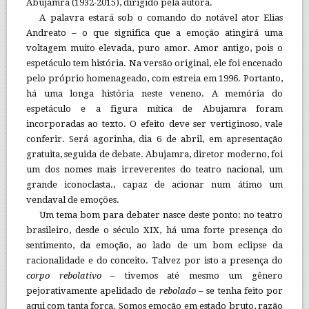
Abujamra (1932-2015), dirigido pela autora.
A palavra estará sob o comando do notável ator Elias
Andreato – o que significa que a emoção atingirá uma
voltagem muito elevada, puro amor. Amor antigo, pois o
espetáculo tem história. Na versão original, ele foi encenado
pelo próprio homenageado, com estreia em 1996. Portanto,
há uma longa história neste veneno. A memória do
espetáculo e a figura mítica de Abujamra foram
incorporadas ao texto. O efeito deve ser vertiginoso, vale
conferir. Será agorinha, dia 6 de abril, em apresentação
gratuita, seguida de debate. Abujamra, diretor moderno, foi
um dos nomes mais irreverentes do teatro nacional, um
grande iconoclasta., capaz de acionar num átimo um
vendaval de emoções.
Um tema bom para debater nasce deste ponto: no teatro
brasileiro, desde o século XIX, há uma forte presença do
sentimento, da emoção, ao lado de um bom eclipse da
racionalidade e do conceito. Talvez por isto a presença do
corpo rebolativo
– tivemos até mesmo um gênero
pejorativamente apelidado de
rebolado
– se tenha feito por
aqui com tanta força. Somos emoção em estado bruto, razão