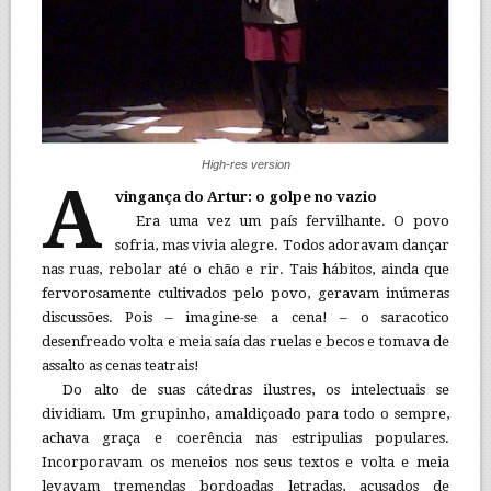
High-res version
A
vingança do Artur: o golpe no vazio
Era uma vez um país fervilhante. O povo
sofria, mas vivia alegre. Todos adoravam dançar
nas ruas, rebolar até o chão e rir. Tais hábitos, ainda que
fervorosamente cultivados pelo povo, geravam inúmeras
discussões. Pois – imagine-se a cena! – o saracotico
desenfreado volta e meia saía das ruelas e becos e tomava de
assalto as cenas teatrais!
Do alto de suas cátedras ilustres, os intelectuais se
dividiam. Um grupinho, amaldiçoado para todo o sempre,
achava graça e coerência nas estripulias populares.
Incorporavam os meneios nos seus textos e volta e meia
levavam tremendas bordoadas letradas, acusados de