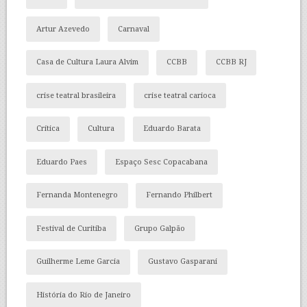
Artur Azevedo
Carnaval
Casa de Cultura Laura Alvim
CCBB
CCBB RJ
crise teatral brasileira
crise teatral carioca
Crítica
Cultura
Eduardo Barata
Eduardo Paes
Espaço Sesc Copacabana
Fernanda Montenegro
Fernando Philbert
Festival de Curitiba
Grupo Galpão
Guilherme Leme Garcia
Gustavo Gasparani
História do Rio de Janeiro