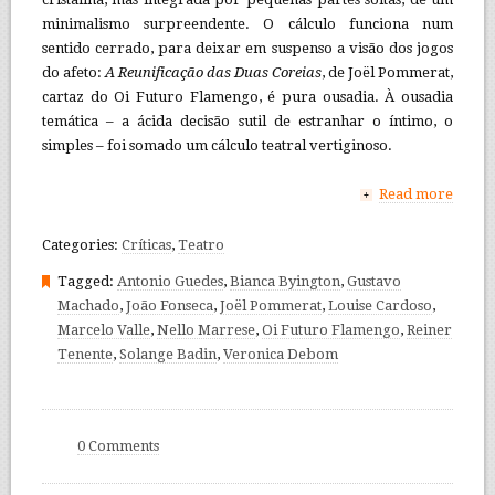
minimalismo surpreendente. O cálculo funciona num
sentido cerrado, para deixar em suspenso a visão dos jogos
do afeto:
A Reunificação das Duas Coreias
, de Joël Pommerat,
cartaz do Oi Futuro Flamengo, é pura ousadia. À ousadia
temática – a ácida decisão sutil de estranhar o íntimo, o
simples – foi somado um cálculo teatral vertiginoso.
Read more
+
Categories:
Críticas
,
Teatro
Tagged:
Antonio Guedes
,
Bianca Byington
,
Gustavo
Machado
,
João Fonseca
,
Joël Pommerat
,
Louise Cardoso
,
Marcelo Valle
,
Nello Marrese
,
Oi Futuro Flamengo
,
Reiner
Tenente
,
Solange Badin
,
Veronica Debom
0 Comments