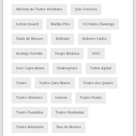
História do Teatro Brasileiro
João Fonseca
Letícia Isnard
Marília Pêra
Oi Futuro Flamengo
Paulo de Moraes
Reflexão
Roberto Carlos
Rodrigo Portella
Sergio Módena
SESC
Sesc Copacabana
Shakespeare
Tadeu Aguiar
Teatro
Teatro Clara Nunes
Teatro dos Quatro
Teatro Ginástico
teatron
Teatro Poeira
Teatro Poeirinha
Teatro Prudential
Teatro Riachuelo
Yara de Novaes