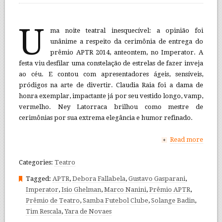
U
ma noite teatral inesquecível: a opinião foi
unânime a respeito da cerimônia de entrega do
prêmio APTR 2014, anteontem, no Imperator. A
festa viu desfilar uma constelação de estrelas de fazer inveja
ao céu. E contou com apresentadores ágeis, sensíveis,
pródigos na arte de divertir. Claudia Raia foi a dama de
honra exemplar, impactante já por seu vestido longo, vamp,
vermelho. Ney Latorraca brilhou como mestre de
cerimônias por sua extrema elegância e humor refinado.
Read more
+
Categories:
Teatro
Tagged:
APTR
,
Debora Fallabela
,
Gustavo Gasparani
,
Imperator
,
Isio Ghelman
,
Marco Nanini
,
Prêmio APTR
,
Prêmio de Teatro
,
Samba Futebol Clube
,
Solange Badin
,
Tim Rescala
,
Yara de Novaes