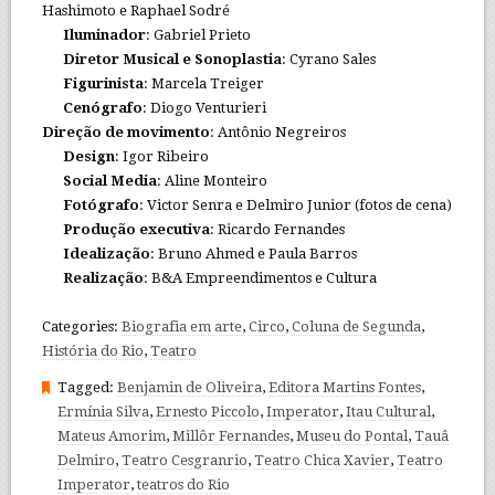
Hashimoto e Raphael Sodré
Iluminador
: Gabriel Prieto
Diretor Musical e Sonoplastia
: Cyrano Sales
Figurinista
: Marcela Treiger
Cenógrafo
: Diogo Venturieri
Direção de movimento
: Antônio Negreiros
Design
: Igor Ribeiro
Social Media
: Aline Monteiro
Fotógrafo
: Victor Senra e Delmiro Junior (fotos de cena)
Produção executiva
: Ricardo Fernandes
Idealização
: Bruno Ahmed e Paula Barros
Realização
: B&A Empreendimentos e Cultura
Categories:
Biografia em arte
,
Circo
,
Coluna de Segunda
,
História do Rio
,
Teatro
Tagged:
Benjamin de Oliveira
,
Editora Martins Fontes
,
Ermínia Silva
,
Ernesto Piccolo
,
Imperator
,
Itau Cultural
,
Mateus Amorim
,
Millôr Fernandes
,
Museu do Pontal
,
Tauâ
Delmiro
,
Teatro Cesgranrio
,
Teatro Chica Xavier
,
Teatro
Imperator
,
teatros do Rio