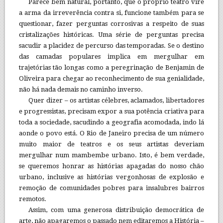
Parece bem natural, portanto, que o próprio teatro vire
a arma da irreverência contra si, funcione também para se
questionar, fazer perguntas corrosivas a respeito de suas
cristalizações históricas. Uma série de perguntas precisa
sacudir a placidez de percurso das temporadas. Se o destino
das camadas populares implica em mergulhar em
trajetórias tão longas como a peregrinação de Benjamin de
Oliveira para chegar ao reconhecimento de sua genialidade,
não há nada demais no caminho inverso.
Quer dizer – os artistas célebres, aclamados, libertadores
e progressistas, precisam expor a sua potência criativa para
toda a sociedade, sacudindo a geografia acomodada, indo lá
aonde o povo está. O Rio de Janeiro precisa de um número
muito maior de teatros e os seus artistas deveriam
mergulhar num mambembe urbano. Isto, é bem verdade,
se queremos honrar as histórias apagadas do nosso chão
urbano, inclusive as histórias vergonhosas de explosão e
remoção de comunidades pobres para insalubres bairros
remotos.
Assim, com uma generosa distribuição democrática de
arte, não apagaremos o passado nem editaremos a História –