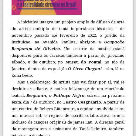
A iniciativa integra um projeto amplo de difusão da arte
do artista múltiplo de tanta importância histórica – de
novembro passado até fevereiro de 2022, o prédio da
instituição, na Avenida Paulista, abrigou a
Ocupação
Benjamim de Oliveira
. Um recorte da mostra estará
disponível para os cariocas também a partir do próximo
sábado, 8 de outubro, no
Museu do Pontal
, no Rio de
Janeiro, dentro da exposição
O Circo Chegou!
– sim, lá na
Zona Oeste.
Mas a celebração do artista não vai ficar por aí, vai se
desdobrar adiante. A notícia feliz surge de um espetáculo
teatral,
Benjamin, o Palhaço Negro
, estreia na próxima
sexta, dia 7 de outubro, no
Teatro Cesgranrio
. A partir de
um roteiro de Rebeca Bittencourt, a equipe envolvida criou
um musical sob o regime de escrita colaborativa, com a
inclusão de canções originais de James Lau. A direção geral
da montagem tem a assinatura de Tauã Delmiro, também
integrante do elenco.