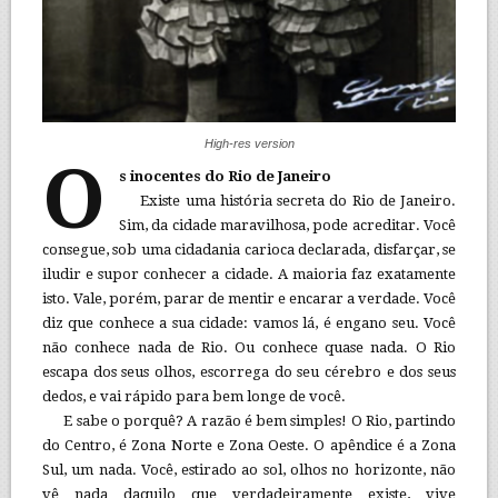
High-res version
O
s inocentes do Rio de Janeiro
Existe uma história secreta do Rio de Janeiro.
Sim, da cidade maravilhosa, pode acreditar. Você
consegue, sob uma cidadania carioca declarada, disfarçar, se
iludir e supor conhecer a cidade. A maioria faz exatamente
isto. Vale, porém, parar de mentir e encarar a verdade. Você
diz que conhece a sua cidade: vamos lá, é engano seu. Você
não conhece nada de Rio. Ou conhece quase nada. O Rio
escapa dos seus olhos, escorrega do seu cérebro e dos seus
dedos, e vai rápido para bem longe de você.
E sabe o porquê? A razão é bem simples! O Rio, partindo
do Centro, é Zona Norte e Zona Oeste. O apêndice é a Zona
Sul, um nada. Você, estirado ao sol, olhos no horizonte, não
vê nada daquilo que verdadeiramente existe, vive