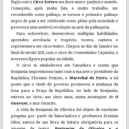
fugiu com o
Circo Sotero
aos doze anos e ganhou o mundo.
Conseguiu, após muita luta e muito trabalho, ser
reconhecido como palhaço, se tornou o primeiro palhaço
negro do país a ser celebrado como gênio pela sociedade e
provocou uma notável revolução na arte da palhaçaria.
Para sobreviver, desenvolveu múltiplas habilidades,
aprendeu acrobacia e trapézio, tocava, cantava e
representava em circo-teatro. Chegou ao Rio de Janeiro no
final do século XIX, com o circo do Comendador Caçamba, e
se tornou figura popular na cidade.
O circo se estabelecera em Cascadura e consta que
Benjamin impressionou tanto com a sua arte o presidente da
República, Floriano Peixoto, o
Marechal de Ferro
, a tal
ponto que o chefe do governo promoveu a mudança da
lona para a Praça da República. Ao lado de Benjamin,
estreou no circo, aos cinco anos, numa montagem de
O
Guarani
, o ator Oscarito.
A vida de Benjamin de Oliveira foi objeto de excelente
pesquisa por parte da historiadora e professora Ermínia
Silva, autora de um livro de leitura obrigatória para os
amantes de teatro,
Benjamim de Oliveira e a