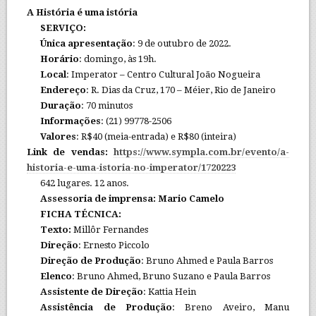
A História é uma istória
SERVIÇO:
Única apresentação
: 9 de outubro de 2022.
Horário
: domingo, às 19h.
Local
: Imperator – Centro Cultural João Nogueira
Endereço
: R. Dias da Cruz, 170 – Méier, Rio de Janeiro
Duração
: 70 minutos
Informações
: (21) 99778-2506
Valores
: R$40 (meia-entrada) e R$80 (inteira)
Link de vendas:
https://www.sympla.com.br/evento/a-
historia-e-uma-istoria-no-imperator/1720223
642 lugares. 12 anos.
Assessoria de imprensa:
Mario Camelo
FICHA TÉCNICA:
Texto:
Millôr Fernandes
Direção
: Ernesto Piccolo
Direção de Produção
: Bruno Ahmed e Paula Barros
Elenco
: Bruno Ahmed, Bruno Suzano e Paula Barros
Assistente de Direção
: Kattia Hein
Assistência de Produção
: Breno Aveiro, Manu