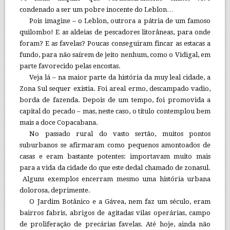
condenado a ser um pobre inocente do Leblon…
Pois imagine – o Leblon, outrora a pátria de um famoso
quilombo! E as aldeias de pescadores litorâneas, para onde
foram? E as favelas? Poucas conseguiram fincar as estacas a
fundo, para não saírem de jeito nenhum, como o Vidigal, em
parte favorecido pelas encostas.
Veja lá – na maior parte da história da muy leal cidade, a
Zona Sul sequer existia. Foi areal ermo, descampado vadio,
borda de fazenda. Depois de um tempo, foi promovida a
capital do pecado – mas, neste caso, o título contemplou bem
mais a doce Copacabana.
No passado rural do vasto sertão, muitos pontos
suburbanos se afirmaram como pequenos amontoados de
casas e eram bastante potentes: importavam muito mais
para a vida da cidade do que este dedal chamado de zonasul.
Alguns exemplos encerram mesmo uma história urbana
dolorosa, deprimente.
O Jardim Botânico e a Gávea, nem faz um século, eram
bairros fabris, abrigos de agitadas vilas operárias, campo
de proliferação de precárias favelas. Até hoje, ainda não