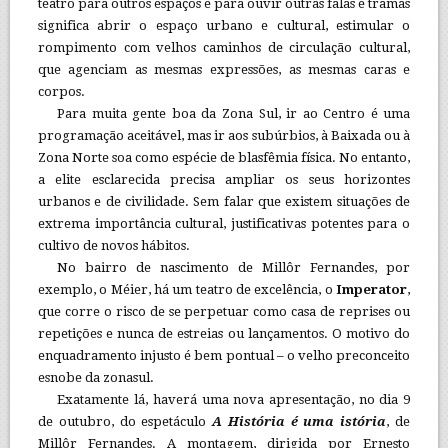
teatro para outros espaços e para ouvir outras falas e tramas
significa abrir o espaço urbano e cultural, estimular o
rompimento com velhos caminhos de circulação cultural,
que agenciam as mesmas expressões, as mesmas caras e
corpos.
Para muita gente boa da Zona Sul, ir ao Centro é uma
programação aceitável, mas ir aos subúrbios, à Baixada ou à
Zona Norte soa como espécie de blasfêmia física. No entanto,
a elite esclarecida precisa ampliar os seus horizontes
urbanos e de civilidade. Sem falar que existem situações de
extrema importância cultural, justificativas potentes para o
cultivo de novos hábitos.
No bairro de nascimento de Millôr Fernandes, por
exemplo, o Méier, há um teatro de excelência, o
Imperator
,
que corre o risco de se perpetuar como casa de reprises ou
repetições e nunca de estreias ou lançamentos. O motivo do
enquadramento injusto é bem pontual – o velho preconceito
esnobe da zonasul.
Exatamente lá, haverá uma nova apresentação, no dia 9
de outubro, do espetáculo
A História é uma istória
, de
Millôr Fernandes. A montagem, dirigida por Ernesto