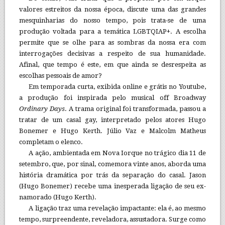
valores estreitos da nossa época, discute uma das grandes
mesquinharias do nosso tempo, pois trata-se de uma
produção voltada para a temática LGBTQIAP+. A escolha
permite que se olhe para as sombras da nossa era com
interrogações decisivas a respeito de sua humanidade.
Afinal, que tempo é este, em que ainda se desrespeita as
escolhas pessoais de amor?
Em temporada curta, exibida online e grátis no Youtube,
a produção foi inspirada pelo musical off Broadway
Ordinary Days
. A trama original foi transformada, passou a
tratar de um casal gay, interpretado pelos atores Hugo
Bonemer e Hugo Kerth. Júlio Vaz e Malcolm Matheus
completam o elenco.
A ação, ambientada em Nova Iorque no trágico dia 11 de
setembro, que, por sinal, comemora vinte anos, aborda uma
história dramática por trás da separação do casal. Jason
(Hugo Bonemer) recebe uma inesperada ligação de seu ex-
namorado (Hugo Kerth).
A ligação traz uma revelação impactante: ela é, ao mesmo
tempo, surpreendente, reveladora, assustadora. Surge como