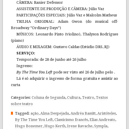
CÂMERA: Ranier Defensor
ASSISTENTE DE PRODUÇÃO E CÂMERA: Júlio Vaz
PARTICIPAÇÕES ESPECIAIS: Júlio Vaz e Malcolm Matheus
TRILHA ORIGINAL: Adam Gwon (do musical off-
Broadway “Ordinary Days”)
MÚSICOS: Leonardo Pinto (violino), Thalyson Rodrigues
(piano)
ÁUDIO E MIXAGEM: Gustavo Caldas (Estúdio DRS, RJ)
SERVIÇO:
Temporada: de 28 de junho até 26 julho
Ingresso:
By The Time You Left
pode ser visto até 26 de julho pelo .
Lá é só adquirir o ingresso de forma gratuita e assistir ao
curta
Categories:
Coluna de Segunda
,
Cultura
,
Teatro
,
Textos
sobre teatro
Tagged:
ação
,
Alma Despejada
,
Andréa Bassitt
,
Aristóteles
,
By The Time You Left
,
Classicismo francês
,
Elias Andreato
,
Hugo Bonemer
,
Hugo Kerth
,
Irene Ravache
,
Sympla
,