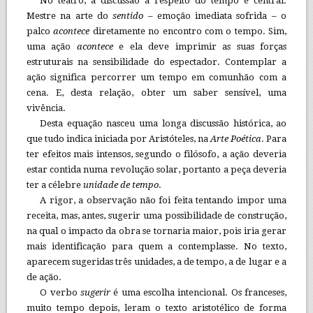
No teatro, a discussão a respeito do tempo é central.
Mestre na arte do
sentido
– emoção imediata sofrida – o
palco
acontece
diretamente no encontro com o tempo. Sim,
uma ação
acontece
e ela deve imprimir as suas forças
estruturais na sensibilidade do espectador. Contemplar a
ação significa percorrer um tempo em comunhão com a
cena. E, desta relação, obter um saber sensível, uma
vivência.
Desta equação nasceu uma longa discussão histórica, ao
que tudo indica iniciada por Aristóteles, na
Arte Poética
. Para
ter efeitos mais intensos, segundo o filósofo, a ação deveria
estar contida numa revolução solar, portanto a peça deveria
ter a célebre
unidade de tempo
.
A rigor, a observação não foi feita tentando impor uma
receita, mas, antes, sugerir uma possibilidade de construção,
na qual o impacto da obra se tornaria maior, pois iria gerar
mais identificação para quem a contemplasse. No texto,
aparecem sugeridas três unidades, a de tempo, a de lugar e a
de ação.
O verbo
sugerir
é uma escolha intencional. Os franceses,
muito tempo depois, leram o texto aristotélico de forma