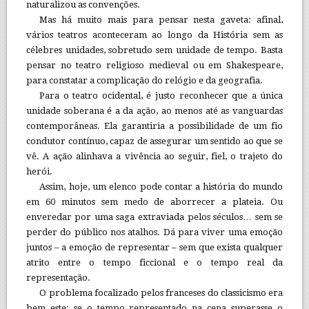
naturalizou as convenções.
Mas há muito mais para pensar nesta gaveta: afinal,
vários teatros aconteceram ao longo da História sem as
célebres unidades, sobretudo sem unidade de tempo. Basta
pensar no teatro religioso medieval ou em Shakespeare,
para constatar a complicação do relógio e da geografia.
Para o teatro ocidental, é justo reconhecer que a única
unidade soberana é a da ação, ao menos até as vanguardas
contemporâneas. Ela garantiria a possibilidade de um fio
condutor contínuo, capaz de assegurar um sentido ao que se
vê. A ação alinhava a vivência ao seguir, fiel, o trajeto do
herói.
Assim, hoje, um elenco pode contar a história do mundo
em 60 minutos sem medo de aborrecer a plateia. Ou
enveredar por uma saga extraviada pelos séculos… sem se
perder do público nos atalhos. Dá para viver uma emoção
juntos – a emoção de representar – sem que exista qualquer
atrito entre o tempo ficcional e o tempo real da
representação.
O problema focalizado pelos franceses do classicismo era
bem este: se o tempo representado na cena superasse o