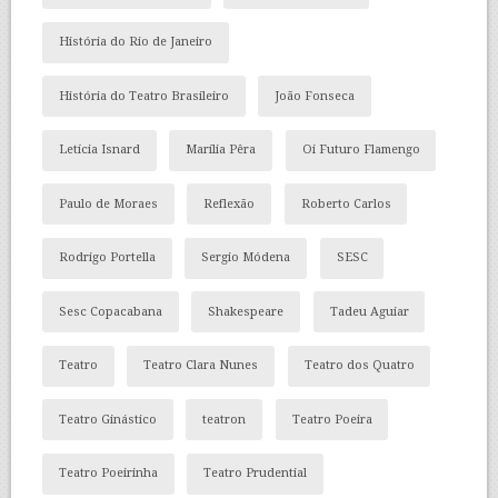
História do Rio de Janeiro
História do Teatro Brasileiro
João Fonseca
Letícia Isnard
Marília Pêra
Oi Futuro Flamengo
Paulo de Moraes
Reflexão
Roberto Carlos
Rodrigo Portella
Sergio Módena
SESC
Sesc Copacabana
Shakespeare
Tadeu Aguiar
Teatro
Teatro Clara Nunes
Teatro dos Quatro
Teatro Ginástico
teatron
Teatro Poeira
Teatro Poeirinha
Teatro Prudential