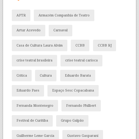
APTR
Armazém Companhia de Teatro
Artur Azevedo
Carnaval
Casa de Cultura Laura Alvim
CCBB
CCBB RJ
crise teatral brasileira
crise teatral carioca
Crítica
Cultura
Eduardo Barata
Eduardo Paes
Espaço Sesc Copacabana
Fernanda Montenegro
Fernando Philbert
Festival de Curitiba
Grupo Galpão
Guilherme Leme Garcia
Gustavo Gasparani