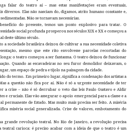
ga falar do teatro aí – mas estas manifestações eram eventuais,
iais diversos. Elas não nasciam do, digamos, atrito humano constante e,
 sedimentadas. Não se tornavam necessárias.
benefício do presente, temos um ponto explosivo para tratar. O
cessidade social profunda prosperou nos séculos XIX e XX e começou a
al deste último século.
a sociedade brasileira deixou de cultivar a sua necessidade coletiva
entação, mesmo que este rito envolvesse parcelas recortadas do
 longa: o teatro começou a ser fantasma. O teatro deixou de funcionar
nação. Quando as escavadeiras no seu furor demolidor deixavam, o
lugar, um espaço de pedra e tijolo na paisagem da cidade.
tido do termo. Em primeiro lugar, significa a condenação dos artistas a
Mas a questão não fica por aí. Não é só a urgente necessidade de ter
r a crise – não é só derrubar o veto das leis Paulo Gustavo e Aldir
tes e cruciais. Elas vão assegurar o apoio emergencial para a classe e a
al permanente de Estado. Mas muito mais precisa ser feito. A miséria
ifica miséria social generalizada. Crise de valores, embotamento do
ma grande revolução teatral. No Rio de Janeiro, a revolução precisa
 teatral carioca: é preciso acabar com a ideia de que o teatro é um