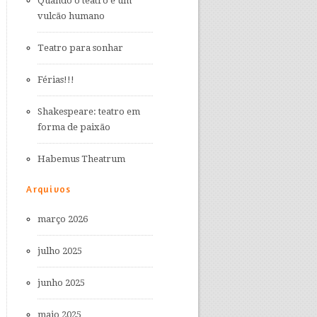
Quando o teatro é um
vulcão humano
Teatro para sonhar
Férias!!!
Shakespeare: teatro em
forma de paixão
Habemus Theatrum
Arquivos
março 2026
julho 2025
junho 2025
maio 2025