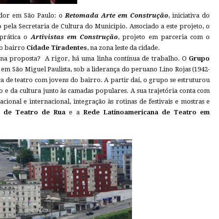
dor em São Paulo: o
Retomada Arte em Construção
, iniciativa do
o pela Secretaria de Cultura do Municipio. Associado a este projeto, o
prática o
Artivistas em Construção
, projeto em parceria com o
no bairro
Cidade Tiradentes
, na zona leste da cidade.
o na proposta? A rigor, há uma linha contínua de trabalho. O
Grupo
 em São Miguel Paulista, sob a liderança do peruano Lino Rojas (1942-
a de teatro com jovens do bairro. A partir daí, o grupo se estruturou
o e da cultura junto às camadas populares. A sua trajetória conta com
cional e internacional, integração às rotinas de festivais e mostras e
a de Teatro de Rua
e a
Rede Latinoamericana de Teatro em