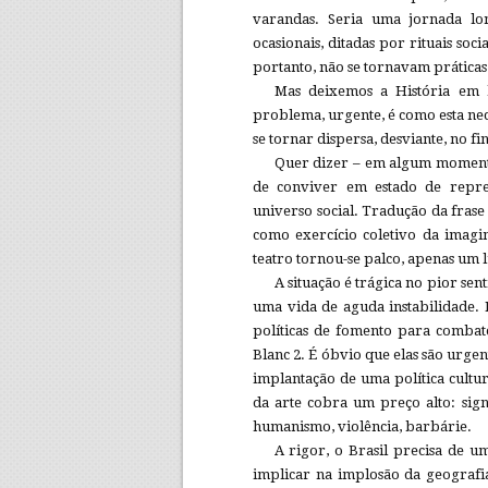
varandas. Seria uma jornada lon
ocasionais, ditadas por rituais soc
portanto, não se tornavam práticas
Mas deixemos a História em 
problema, urgente, é como esta ne
se tornar dispersa, desviante, no fin
Quer dizer – em algum momento 
de conviver em estado de repres
universo social. Tradução da frase
como exercício coletivo da imagi
teatro tornou-se palco, apenas um 
A situação é trágica no pior sen
uma vida de aguda instabilidade. 
políticas de fomento para combate
Blanc 2. É óbvio que elas são urgen
implantação de uma política cultur
da arte cobra um preço alto: sign
humanismo, violência, barbárie.
A rigor, o Brasil precisa de u
implicar na implosão da geografia