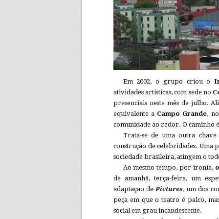
Em 2002, o grupo criou o
I
atividades artísticas, com sede no
C
presenciais neste mês de julho. A
equivalente a
Campo Grande
, n
comunidade ao redor. O caminho é a
Trata-se de uma outra chave 
construção de celebridades. Uma pr
sociedade brasileira, atingem o tod
Ao mesmo tempo, por ironia,
o
de amanhã, terça-feira, um espe
adaptação de
Pictures
, um dos co
peça em que o teatro é palco, mas
social em grau incandescente.