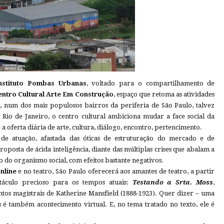
nstituto Pombas Urbanas
, voltado para o compartilhamento de
entro Cultural Arte Em Construção
, espaço que retoma as atividades
li, num dos mais populosos bairros da periferia de São Paulo, talvez
o Rio de Janeiro, o centro cultural ambiciona mudar a face social da
 oferta diária de arte, cultura, diálogo, encontro, pertencimento.
de atuação, afastada das óticas de estruturação do mercado e de
oposta de ácida inteligência, diante das múltiplas crises que abalam a
o do organismo social, com efeitos bastante negativos.
nline
e no teatro, São Paulo oferecerá aos amantes de teatro, a partir
táculo precioso para os tempos atuais:
Testando a Srta. Moss
,
ntos magistrais de Katherine Mansfield (1888-1923). Quer dizer – uma
 é também acontecimento virtual. E, no tema tratado no texto, ele é