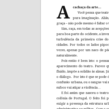
A
cachaça da arte…
Você pensa que teatro
pura imaginação. Aliás
graça – não pode mesmo é faltar o 
Sim, raça, em todas as acepções
para boa parte do ocidente, a inve
turbulência da primeira crise d
cidades. Por todos os lados pipo
vezes, apenas por um naco de pão
naturalmente.
Pois então é bem isto: o pens
aparecimento do teatro. Parece q
fluido, impõe a solidão às almas. J
o diálogo. Por isto é que se pode 
confusão urbana, ou o sangue vai s
sufoco vai atiçar a violência…
E foi assim que nasceu o teatr
colônia de Portugal. O feito foi
exigir a presença da estrutura urb
administrativa ou militar. Com o o