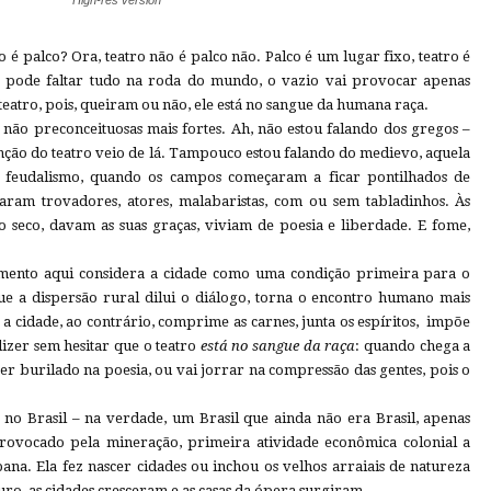
High-res version
 é palco? Ora, teatro não é palco não. Palco é um lugar fixo, teatro é
, pode faltar tudo na roda do mundo, o vazio vai provocar apenas
teatro, pois, queiram ou não, ele está no sangue da humana raça.
 não preconceituosas mais fortes. Ah, não estou falando dos gregos –
nção do teatro veio de lá. Tampouco estou falando do medievo, aquela
o feudalismo, quando os campos começaram a ficar pontilhados de
caram trovadores, atores, malabaristas, com ou sem tabladinhos. Às
 seco, davam as suas graças, viviam de poesia e liberdade. E fome,
amento aqui considera a cidade como uma condição primeira para o
ue a dispersão rural dilui o diálogo, torna o encontro humano mais
á a cidade, ao contrário, comprime as carnes, junta os espíritos, impõe
dizer sem hesitar que o teatro
está no sangue
da raça
: quando chega a
er burilado na poesia, ou vai jorrar na compressão das gentes, pois o
o no Brasil – na verdade, um Brasil que ainda não era Brasil, apenas
 provocado pela mineração, primeira atividade econômica colonial a
ana. Ela fez nascer cidades ou inchou os velhos arraiais de natureza
uro, as cidades cresceram e as casas da ópera surgiram.