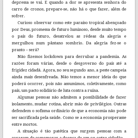
depressa se vai. E quando a dor se apresenta senhora do
carro de cronos, prepare-se, não há o que fazer, além de
sofrer.
Curioso observar como este paraíso tropical abençoado
por Deus, promessa de futuro luminoso, desde muito tempo
o país do futuro, desatrelou as rédeas da alegria e
mergulhou num pântano sombrio. Da alegria fez-se o
pranto – será?
Não fizemos lockdown para derrubar a pandemia. As
razões foram várias, desde o desgoverno do país até a
frigidez cidadã. Agora, no seu segundo ano, a peste campeia
ainda mais desenfreada. Não temos a menor ideia do que
poderá ocorrer, pois não assumimos, coletivamente, como
país, um pacto solidário de luta contra a ruína.
Algumas pessoas não admitem a possibilidade de fazer
isolamento, mudar rotina, abrir mão de privilégios. Outras
defendem o sofisma ordinário de que a economia não pode
ser sacrificada pela saúde. Como se a economia prosperasse
entre mortos.
A situação é tão patética que surgem pessoas com a
coragem de comemorar a doença de um ou outro cidadão –