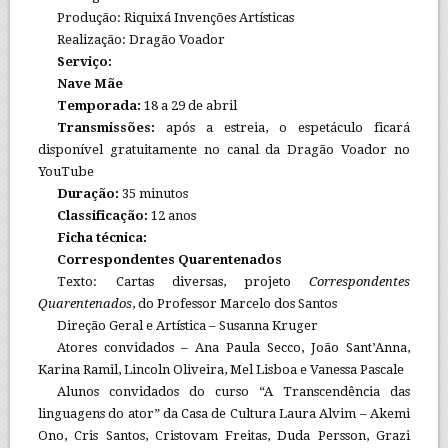
Produção: Riquixá Invenções Artísticas
Realização: Dragão Voador
Serviço:
Nave Mãe
Temporada:
18 a 29 de abril
Transmissões:
após a estreia, o espetáculo ficará
disponível gratuitamente no canal da Dragão Voador no
YouTube
Duração:
35 minutos
Classificação:
12 anos
Ficha técnica:
Correspondentes Quarentenados
Texto: Cartas diversas, projeto
Correspondentes
Quarentenados
, do Professor Marcelo dos Santos
Direção Geral e Artística – Susanna Kruger
Atores convidados – Ana Paula Secco, João Sant’Anna,
Karina Ramil, Lincoln Oliveira, Mel Lisboa e Vanessa Pascale
Alunos convidados do curso “A Transcendência das
linguagens do ator” da Casa de Cultura Laura Alvim – Akemi
Ono, Cris Santos, Cristovam Freitas, Duda Persson, Grazi