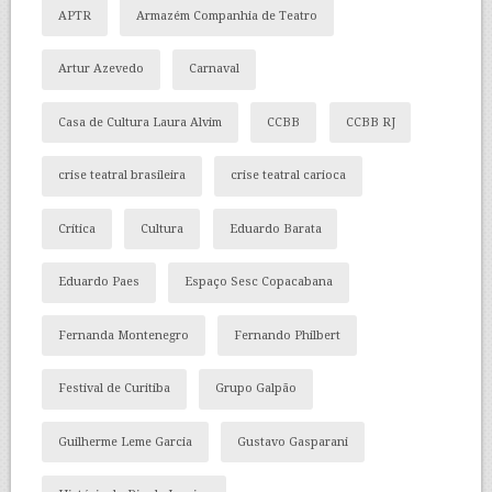
APTR
Armazém Companhia de Teatro
Artur Azevedo
Carnaval
Casa de Cultura Laura Alvim
CCBB
CCBB RJ
crise teatral brasileira
crise teatral carioca
Crítica
Cultura
Eduardo Barata
Eduardo Paes
Espaço Sesc Copacabana
Fernanda Montenegro
Fernando Philbert
Festival de Curitiba
Grupo Galpão
Guilherme Leme Garcia
Gustavo Gasparani