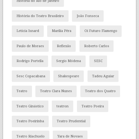
História do Rio de Janeiro
História do Teatro Brasileiro
João Fonseca
Letícia Isnard
Marília Pêra
Oi Futuro Flamengo
Paulo de Moraes
Reflexão
Roberto Carlos
Rodrigo Portella
Sergio Módena
SESC
Sesc Copacabana
Shakespeare
Tadeu Aguiar
Teatro
Teatro Clara Nunes
Teatro dos Quatro
Teatro Ginástico
teatron
Teatro Poeira
Teatro Poeirinha
Teatro Prudential
Teatro Riachuelo
Yara de Novaes