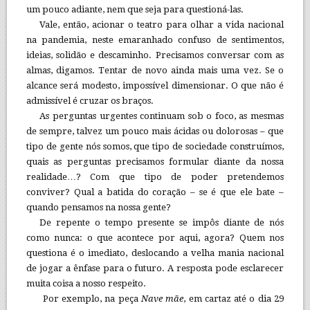
um pouco adiante, nem que seja para questioná-las.
Vale, então, acionar o teatro para olhar a vida nacional
na pandemia, neste emaranhado confuso de sentimentos,
ideias, solidão e descaminho. Precisamos conversar com as
almas, digamos. Tentar de novo ainda mais uma vez. Se o
alcance será modesto, impossível dimensionar. O que não é
admissível é cruzar os braços.
As perguntas urgentes continuam sob o foco, as mesmas
de sempre, talvez um pouco mais ácidas ou dolorosas – que
tipo de gente nós somos, que tipo de sociedade construímos,
quais as perguntas precisamos formular diante da nossa
realidade…? Com que tipo de poder pretendemos
conviver? Qual a batida do coração – se é que ele bate –
quando pensamos na nossa gente?
De repente o tempo presente se impôs diante de nós
como nunca: o que acontece por aqui, agora? Quem nos
questiona é o imediato, deslocando a velha mania nacional
de jogar a ênfase para o futuro. A resposta pode esclarecer
muita coisa a nosso respeito.
Por exemplo, na peça
Nave mãe
, em cartaz até o dia 29