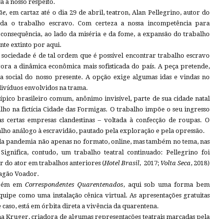
a a nosso respeito.
ãe
, em cartaz até o dia 29 de abril, teatron, Alan Pellegrino, autor do
rda o trabalho escravo. Com certeza a nossa incompetência para
consequência, ao lado da miséria e da fome, a expansão do trabalho
te extinto por aqui.
a sociedade é de tal ordem que é possível encontrar trabalho escravo
ora a dinâmica econômica mais sofisticada do país. A peça pretende,
 social do nosso presente. A opção exige algumas idas e vindas no
ndivíduos envolvidos na trama.
ípico brasileiro comum, anônimo invisível, parte de sua cidade natal
lho na fictícia Cidade das Formigas. O trabalho impõe o seu ingresso
 certas empresas clandestinas – voltada à confecção de roupas. O
balho análogo à escravidão, pautado pela exploração e pela opressão.
 da pandemia não apenas no formato, online, mas também no tema, nas
Significa, contudo, um trabalho teatral continuado: Pellegrino foi
r do ator em trabalhos anteriores (
Hotel Brasil
, 2017;
Volta Seca
, 2018)
ragão Voador.
mbém em
Correspondentes Quarentenados
, aqui sob uma forma bem
quipe como uma instalação cênica virtual. As apresentações gratuitas
 caso, está em órbita direta a vivência da quarentena.
na Kruger, criadora de algumas representações teatrais marcadas pela