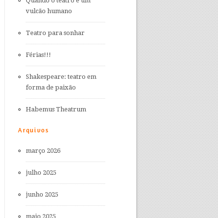
Quando o teatro é um
vulcão humano
Teatro para sonhar
Férias!!!
Shakespeare: teatro em
forma de paixão
Habemus Theatrum
Arquivos
março 2026
julho 2025
junho 2025
maio 2025