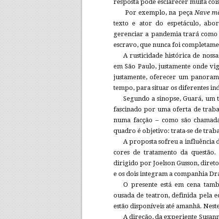
resposta pode esclarecer muita cois
Por exemplo, na peça
Nave m
texto e ator do espetáculo, abo
gerenciar a pandemia trará como 
escravo, que nunca foi completamen
A rusticidade histórica de noss
em São Paulo, justamente onde vig
justamente, oferecer um panorama
tempo, para situar os diferentes i
Segundo a sinopse, Guará, um t
fascinado por uma oferta de traba
numa facção – como são chamadas
quadro é objetivo: trata-se de tra
A proposta sofreu a influência
cores de tratamento da questão. 
dirigido por Joelson Gusson, direto
e os dois integram a companhia D
O presente está em cena ta
ousada de teatron, definida pela e
estão disponíveis até amanhã. Neste
A direção, da experiente Susan