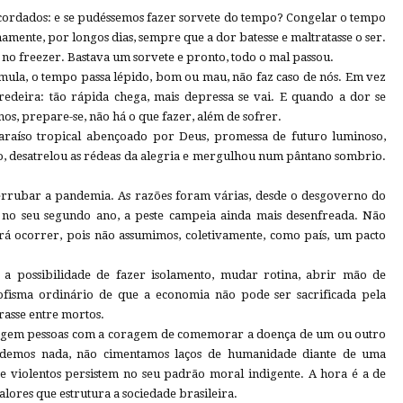
cordados: e se pudéssemos fazer sorvete do tempo? Congelar o tempo
amente, por longos dias, sempre que a dor batesse e maltratasse o ser.
no freezer. Bastava um sorvete e pronto, todo o mal passou.
rmula, o tempo passa lépido, bom ou mau, não faz caso de nós. Em vez
redeira: tão rápida chega, mais depressa se vai. E quando a dor se
os, prepare-se, não há o que fazer, além de sofrer.
araíso tropical abençoado por Deus, promessa de futuro luminoso,
o, desatrelou as rédeas da alegria e mergulhou num pântano sombrio.
rrubar a pandemia. As razões foram várias, desde o desgoverno do
a, no seu segundo ano, a peste campeia ainda mais desenfreada. Não
á ocorrer, pois não assumimos, coletivamente, como país, um pacto
a possibilidade de fazer isolamento, mudar rotina, abrir mão de
ofisma ordinário de que a economia não pode ser sacrificada pela
asse entre mortos.
 surgem pessoas com a coragem de comemorar a doença de um ou outro
ndemos nada, não cimentamos laços de humanidade diante de uma
os e violentos persistem no seu padrão moral indigente. A hora é a de
alores que estrutura a sociedade brasileira.