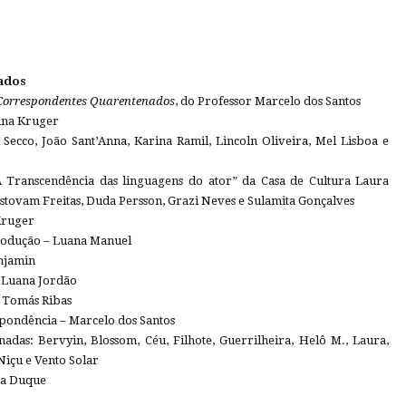
ados
Correspondentes Quarentenados
, do Professor Marcelo dos Santos
anna Kruger
Secco, João Sant’Anna, Karina Ramil, Lincoln Oliveira, Mel Lisboa e
 Transcendência das linguagens do ator” da Casa de Cultura Laura
istovam Freitas, Duda Persson, Grazi Neves e Sulamita Gonçalves
Kruger
produção – Luana Manuel
enjamin
 Luana Jordão
 Tomás Ribas
spondência – Marcelo dos Santos
nadas: Bervyin, Blossom, Céu, Filhote, Guerrilheira, Helô M., Laura,
Niçu e Vento Solar
na Duque