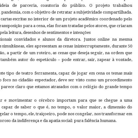
ideia de parceria, coautoria do público. O projeto trabalhou
 pandemia, com o objetivo de retratar a subjetividade compartilhada.
cartas escritas no interior de um projeto acadêmico coordenado pelo
ransposição para a cena, elas foram tratadas pelos atores, que criaram
ela leitura, desenhos de sentimentos e intenções
sionais convidados e alunos da diretora. Juntos online na mesma
 simultâneas, eles apresentam as cenas ininterruptamente, durante 50
ão, a partir de um roteiro, as cenas que deseja seguir, na ordem que
é também autor do espetáculo – pode entrar, sair, zapear à vontade,
este tipo de teatro ferramenta, capaz de jogar em cena os temas mais
 o foco no cidadão espectador, deve ser visto como um procedimento
l, parece claro que estamos atrasados com o relógio do grande tempo
lhar e movimentar o cérebro importam para que se chegue a uma
a, capaz de saber o que é, no tempo, o valor maior, a dimensão do
elar o tempo, ele, traiçoeiro, pode nos congelar, nos transformar em
oroso da indiferença e da apatia social: pura falência humana.