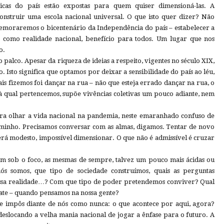
gicas do país estão expostas para quem quiser dimensioná-las. A
onstruir uma escola nacional universal. O que isto quer dizer? Não
moraremos o bicentenário da Independência do país – estabelecer a
a, como realidade nacional, benefício para todos. Um lugar que nos
o.
o palco. Apesar da riqueza de ideias a respeito, vigentes no século XIX,
. Isto significa que optamos por deixar a sensibilidade do país ao léu,
is fizemos foi dançar na rua – não que esteja errado dançar na rua, o
 à qual pertencemos, supõe vivências coletivas um pouco adiante, nem
para olhar a vida nacional na pandemia, neste emaranhado confuso de
scaminho. Precisamos conversar com as almas, digamos. Tentar de novo
erá modesto, impossível dimensionar. O que não é admissível é cruzar
am sob o foco, as mesmas de sempre, talvez um pouco mais ácidas ou
ós somos, que tipo de sociedade construímos, quais as perguntas
ssa realidade…? Com que tipo de poder pretendemos conviver? Qual
 bate – quando pensamos na nossa gente?
e impôs diante de nós como nunca: o que acontece por aqui, agora?
deslocando a velha mania nacional de jogar a ênfase para o futuro. A