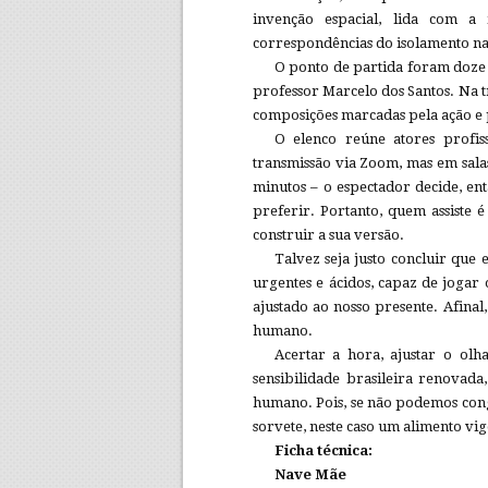
invenção espacial, lida com a 
correspondências do isolamento na
O ponto de partida foram doze 
professor Marcelo dos Santos. Na t
composições marcadas pela ação e p
O elenco reúne atores profis
transmissão via Zoom, mas em salas
minutos – o espectador decide, ent
preferir. Portanto, quem assiste 
construir a sua versão.
Talvez seja justo concluir que 
urgentes e ácidos, capaz de jogar
ajustado ao nosso presente. Afina
humano.
Acertar a hora, ajustar o o
sensibilidade brasileira renovad
humano. Pois, se não podemos cong
sorvete, neste caso um alimento vig
Ficha técnica:
Nave Mãe