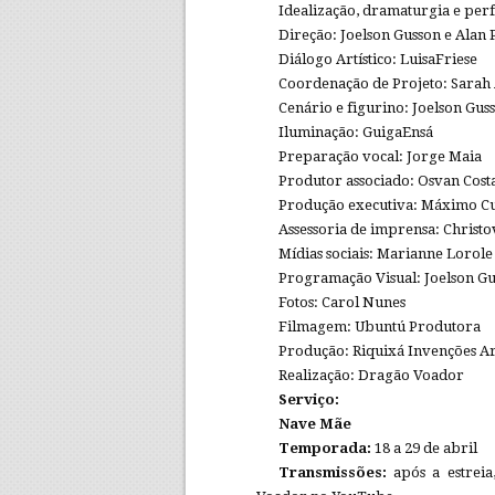
Idealização, dramaturgia e per
Direção: Joelson Gusson e Alan 
Diálogo Artístico: LuisaFriese
Coordenação de Projeto: Sarah
Cenário e figurino: Joelson Gus
Iluminação: GuigaEnsá
Preparação vocal: Jorge Maia
Produtor associado: Osvan Cost
Produção executiva: Máximo C
Assessoria de imprensa: Christ
Mídias sociais: Marianne Lorole
Programação Visual: Joelson G
Fotos: Carol Nunes
Filmagem: Ubuntú Produtora
Produção: Riquixá Invenções Art
Realização: Dragão Voador
Serviço:
Nave Mãe
Temporada:
18 a 29 de abril
Transmissões:
após a estrei