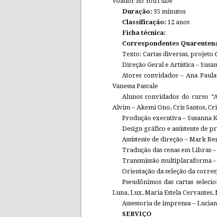
Voador no YouTube
Duração:
35 minutos
Classificação:
12 anos
Ficha técnica:
Correspondentes Quarenten
Texto: Cartas diversas, projeto
Direção Geral e Artística – Sus
Atores convidados – Ana Paula 
Vanessa Pascale
Alunos convidados do curso “A
Alvim – Akemi Ono, Cris Santos, Cr
Produção executiva – Susanna 
Design gráfico e assistente de 
Assistente de direção – Mark B
Tradução das cenas em Libras –
Transmissão multiplaraforma –
Orientação da seleção da corre
Pseudônimos das cartas selecio
Luna, Lux, Maria Estela Cervantes, 
Assessoria de imprensa – Lucia
SERVIÇO