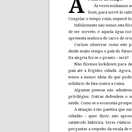
A
Às vezes sonhamos a
bom, para sorvê-lo calm
Congelar o tempo ruim, esquecê-lo 
Infelizmente não temos esta fó
de ser sorvete, é aquela água cor
apresenta senhora do carro de cron
Curioso observar como este p
desde muito tempo o país do futur
Da alegria fez-se o pranto – será?
Não fizemos lockdown para de
país até a frigidez cidadã. Agor
temos a menor ideia do que poder
solidário de luta contra a ruína.
Algumas pessoas não admitem 
privilégios. Outras defendem o s
saúde. Como se a economia prosper
A situação é tão patética que
cidadão – quer dizer, não apre
catástrofe histórica. Seres rústic
perguntar a respeito da escala de v