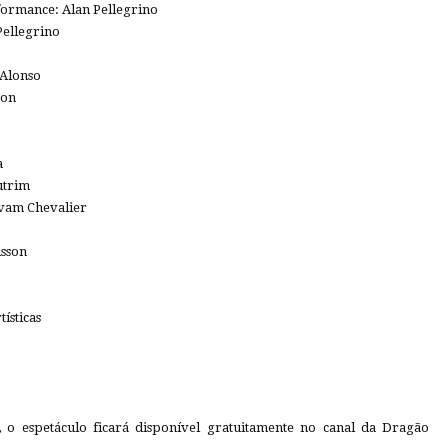
formance: Alan Pellegrino
Pellegrino
 Alonso
son
a
utrim
ovam Chevalier
usson
ísticas
a, o espetáculo ficará disponível gratuitamente no canal da Dragão