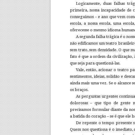
Logicamente, duas falhas trá
primeira, nossa incapacidade de c
conseguimos – e ano que vem come
escola, a nossa escola, uma escol
oferecesse o mesmo idioma human
A segunda falha trágica é o noss
não edificamos um teatro brasileiro
sem trato, sem densidade. O que ma
fato é que a ordem da civilização,
que seja para questioná-las.
Vale, então, acionar o teatro 
sentimentos, ideias, solidão e de
ainda mais uma vez. Se o alcance s
os braços.
As perguntas urgentes continu
dolorosas – que tipo de gente n
precisamos formular diante da no
a batida do coração – se é que ele
De repente o tempo presente s
Quem nos questiona é o imediato, 