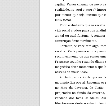
capital. Vamos chamar de novo cap
realidade, no aqui e agora? Impo
por menor que seja, mesmo que ela
DNA social.
Todo o dinheiro que se recebe
vida social ajudou para que tal din
ter tal ou qual fortuna. A semana
construção deste movimento.
Portanto, se você tem algo, mes
receba. Cada pessoa e toda pessoa
reconhecimento de que somos uma 
Francisco sozinho rezando diante 
magnética deste momento: o que 
nascerá da sua solidão?
Portanto, o vazio de que eu f
momento fica por aí. Repensar os p
no Mito da Caverna, de Platão.
projetadas no fundo da caverna, 
verdade dos fatos, as ideias. A
libertaremos deste acanhado fund