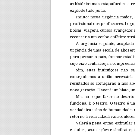
as histórias mais estapafúrdias a r
explode tudo junto.
Insisto: nossa urgência maior, 
profissional dos professores. Logo,
bolsas, viagens, cursos avançados
recorrer a um verbo enfático: será
A urgência seguinte, acoplada
urgência de uma escola de altos es
para pensar o país, formar estadis
cujo eixo central seja a compreen
Sim, estas instituições não 
conseguirmos a união necessária 
resultados só começarão a nos a
nova geração. Haverá um hiato, um
Mas há o que fazer no deserto –
funciona. É o teatro. O teatro é
verdadeira usina de humanidade. O 
retorno à vida cidadã vai acontecer
Valerá a pena, então, estimular 
e clubes, associações e sindicatos,