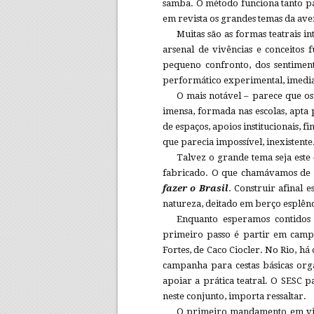
samba. O método funciona tanto pa
em revista os grandes temas da av
Muitas são as formas teatrais in
arsenal de vivências e conceitos 
pequeno confronto, dos sentimen
performático experimental, imedia
O mais notável – parece que os 
imensa, formada nas escolas, apta 
de espaços, apoios institucionais, 
que parecia impossível, inexistente. 
Talvez o grande tema seja este 
fabricado. O que chamávamos de B
fazer o Brasil
. Construir afinal 
natureza, deitado em berço esplêndi
Enquanto esperamos contidos
primeiro passo é partir em campan
Fortes, de Caco Ciocler. No Rio, h
campanha para cestas básicas org
apoiar a prática teatral. O SESC
neste conjunto, importa ressaltar.
O primeiro mandamento em vigo