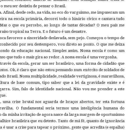
o meu ser desistiu de pensar o Brasil.
a. Afinal, desde cedo, na vida, no eco do varguismo, me impuseram um
eira na escola primária, decorei todo o hinário cívico e cantava tudo
. Mas o que eu percebo, ao longo de tantas décadas? O meu país me
raíso tropical na Terra. E o futuro é um desastre.
ca favorece a sinceridade deslavada, sem pejo. Começou o tempo de
o, conhecido por seu destempero, vou direto ao ponto. O que me deixa
dondo da educação nacional. Simples assim. Nossa escola é como um
nso que tudo o mais gira ao redor. A nossa escola é uma vergonha.
través da escola, gerar um ser brasileiro, uma forma de cidadão que
juntos. Ok, é claro que não estou pensando num exército de soldados de
 Brasil. Nossa multiplicidade, realidade vertiginosa, é maravilhosa,
ultura de base comum, tipo saber que a lei da gravidade existe e é
garra. Sim, falo de identidade nacional. Não vou me prender a este
gue.
, uma crise brutal nos aguarda de braços abertos, ter esta fortuna
ravilha. O fundamental seria termos uma inteligência humana do
o da minha irritação de agora nasce da larga margem de oportunismo
alhice brasileira que eu detesto. Tanto de má fé, quanto de ignorância
a é usar a crise para tapear o próximo, gente que acredita (e espalha)