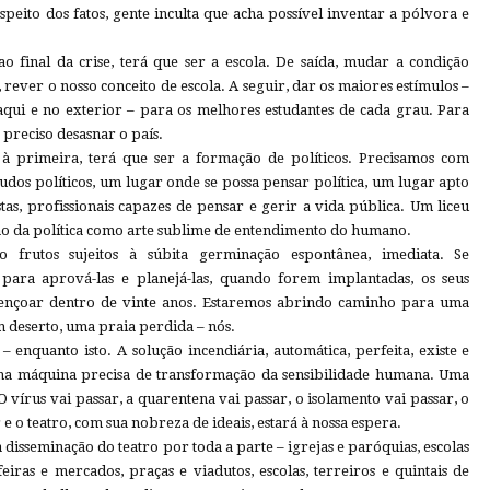
espeito dos fatos, gente inculta que acha possível inventar a pólvora e
ao final da crise, terá que ser a escola. De saída, mudar a condição
 rever o nosso conceito de escola. A seguir, dar os maiores estímulos –
 aqui e no exterior – para os melhores estudantes de cada grau. Para
 preciso desasnar o país.
 à primeira, terá que ser a formação de políticos. Precisamos com
tudos políticos, um lugar onde se possa pensar política, um lugar apto
tas, profissionais capazes de pensar e gerir a vida pública. Um liceu
são da política como arte sublime de entendimento do humano.
são frutos sujeitos à súbita germinação espontânea, imediata. Se
para aprová-las e planejá-las, quando forem implantadas, os seus
bençoar dentro de vinte anos. Estaremos abrindo caminho para uma
 deserto, uma praia perdida – nós.
 enquanto isto. A solução incendiária, automática, perfeita, existe e
 uma máquina precisa de transformação da sensibilidade humana. Uma
vírus vai passar, a quarentena vai passar, o isolamento vai passar, o
 e o teatro, com sua nobreza de ideais, estará à nossa espera.
a disseminação do teatro por toda a parte – igrejas e paróquias, escolas
 feiras e mercados, praças e viadutos, escolas, terreiros e quintais de