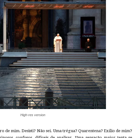
High-res version
o de mim. Desisti? Não sei. Uma trégua? Quarentena? Exílio de mim?
nosos, confusos, difíceis de analisar. Uma sensação maior tenta se