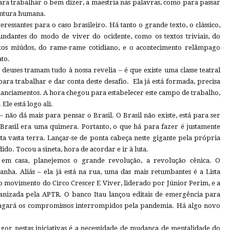
ra trabalhar o bem dizer, a maestria nas palavras, como para passar
entura humana.
teressantes para o caso brasileiro. Há tanto o grande texto, o clássico,
fundantes do modo de viver do ocidente, como os textos triviais, do
tos miúdos, do rame-rame cotidiano, e o acontecimento relâmpago
to.
deuses tramam tudo à nossa revelia – é que existe uma classe teatral
para trabalhar e dar conta deste desafio. Ela já está formada, precisa
financiamentos. A hora chegou para estabelecer este campo de trabalho,
Ele está logo ali.
– não dá mais para pensar o Brasil. O Brasil não existe, está para ser
rasil era uma quimera. Portanto, o que há para fazer é justamente
esta vasta terra. Lançar-se de ponta cabeça neste gigante pela própria
do. Tocou a sineta, hora de acordar e ir à luta.
 em casa, planejemos o grande revolução, a revolução cênica. O
ha. Aliás – ela já está na rua, uma das mais retumbantes é a Lista
á o movimento do Circo Crescer E Viver, liderado por Júnior Perim, e a
anizada pela APTR. O banco Itau lançou editais de emergência para
 pagará os compromissos interrompidos pela pandemia. Há algo novo
r nestas iniciativas é a necessidade de mudança de mentalidade do