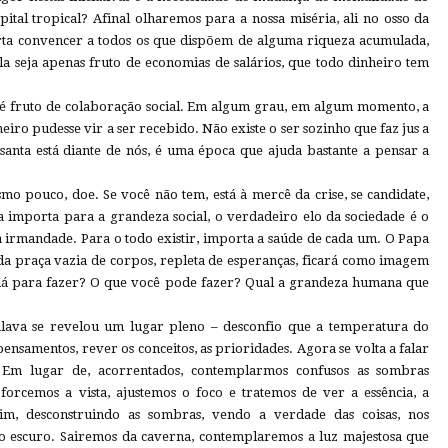
ital tropical? Afinal olharemos para a nossa miséria, ali no osso da
rta convencer a todos os que dispõem de alguma riqueza acumulada,
 seja apenas fruto de economias de salários, que todo dinheiro tem
 é fruto de colaboração social. Em algum grau, em algum momento, a
heiro pudesse vir a ser recebido. Não existe o ser sozinho que faz jus a
 santa está diante de nós, é uma época que ajuda bastante a pensar a
mo pouco, doe. Se você não tem, está à mercê da crise, se candidate,
 importa para a grandeza social, o verdadeiro elo da sociedade é o
irmandade. Para o todo existir, importa a saúde de cada um. O Papa
da praça vazia de corpos, repleta de esperanças, ficará como imagem
há para fazer? O que você pode fazer? Qual a grandeza humana que
alava se revelou um lugar pleno – desconfio que a temperatura do
ensamentos, rever os conceitos, as prioridades. Agora se volta a falar
 Em lugar de, acorrentados, contemplarmos confusos as sombras
forcemos a vista, ajustemos o foco e tratemos de ver a essência, a
ssim, desconstruindo as sombras, vendo a verdade das coisas, nos
o escuro. Sairemos da caverna, contemplaremos a luz majestosa que