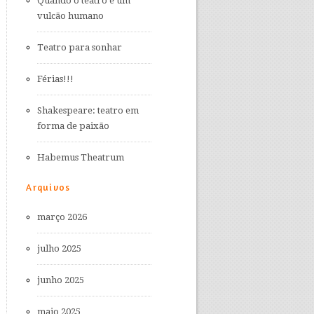
Quando o teatro é um
vulcão humano
Teatro para sonhar
Férias!!!
Shakespeare: teatro em
forma de paixão
Habemus Theatrum
Arquivos
março 2026
julho 2025
junho 2025
maio 2025