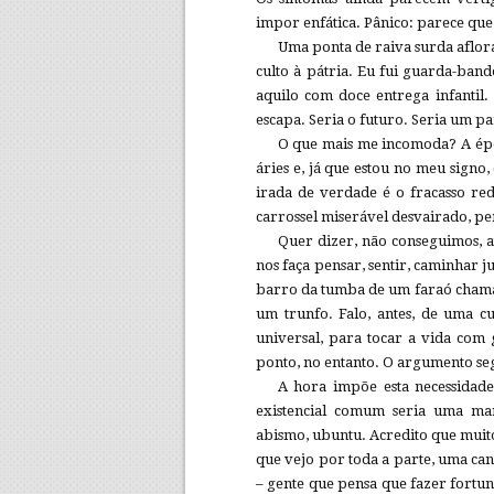
impor enfática. Pânico: parece que 
Uma ponta de raiva surda aflor
culto à pátria. Eu fui guarda-band
aquilo com doce entrega infantil
escapa. Seria o futuro. Seria um pa
O que mais me incomoda? A épo
áries e, já que estou no meu sign
irada de verdade é o fracasso re
carrossel miserável desvairado, pe
Quer dizer, não conseguimos, a
nos faça pensar, sentir, caminhar 
barro da tumba de um faraó chamado
um trunfo. Falo, antes, de uma c
universal, para tocar a vida com 
ponto, no entanto. O argumento se
A hora impõe esta necessidade
existencial comum seria uma ma
abismo, ubuntu. Acredito que muit
que vejo por toda a parte, uma can
– gente que pensa que fazer fortun