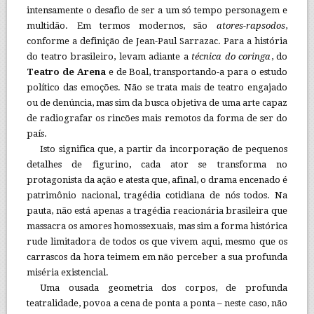
intensamente o desafio de ser a um só tempo personagem e
multidão. Em termos modernos, são
atores-rapsodos
,
conforme a definição de Jean-Paul Sarrazac. Para a história
do teatro brasileiro, levam adiante a
técnica do coringa
, do
Teatro de Arena
e de Boal, transportando-a para o estudo
político das emoções. Não se trata mais de teatro engajado
ou de denúncia, mas sim da busca objetiva de uma arte capaz
de radiografar os rincões mais remotos da forma de ser do
país.
Isto significa que, a partir da incorporação de pequenos
detalhes de figurino, cada ator se transforma no
protagonista da ação e atesta que, afinal, o drama encenado é
patrimônio nacional, tragédia cotidiana de nós todos. Na
pauta, não está apenas a tragédia reacionária brasileira que
massacra os amores homossexuais, mas sim a forma histórica
rude limitadora de todos os que vivem aqui, mesmo que os
carrascos da hora teimem em não perceber a sua profunda
miséria existencial.
Uma ousada geometria dos corpos, de profunda
teatralidade, povoa a cena de ponta a ponta – neste caso, não