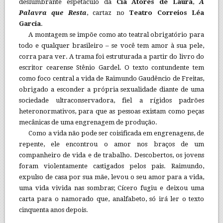
deslumbrante espetáculo da
Cia Atores de Laura
,
A
Palavra que Resta
, cartaz no
Teatro Correios Léa
Garcia
.
A montagem se impõe como ato teatral obrigatório para
todo e qualquer brasileiro – se você tem amor à sua pele,
corra para ver. A trama foi estruturada a partir do livro do
escritor cearense Stênio Gardel. O texto contundente tem
como foco central a vida de Raimundo Gaudêncio de Freitas,
obrigado a esconder a própria sexualidade diante de uma
sociedade ultraconservadora, fiel a rígidos padrões
heteronormativos, para que as pessoas existam como peças
mecânicas de uma engrenagem de produção.
Como a vida não pode ser coisificada em engrenagens, de
repente, ele encontrou o amor nos braços de um
companheiro de vida e de trabalho. Descobertos, os jovens
foram violentamente castigados pelos pais. Raimundo,
expulso de casa por sua mãe, levou o seu amor para a vida,
uma vida vivida nas sombras; Cícero fugiu e deixou uma
carta para o namorado que, analfabeto, só irá ler o texto
cinquenta anos depois.