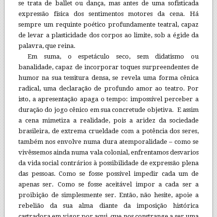
se trata de ballet ou dança, mas antes de uma sofisticada
expressão física dos sentimentos motores da cena. Há
sempre um requinte poético profundamente teatral, capaz
de levar a plasticidade dos corpos ao limite, sob a égide da
palavra, que reina.
Em suma, o espetáculo seco, sem didatismo ou
banalidade, capaz de incorporar toques surpreendentes de
humor na sua tessitura densa, se revela uma forma cênica
radical, uma declaração de profundo amor ao teatro. Por
isto, a apresentação apaga o tempo: impossível perceber a
duração do jogo cênico em sua concretude objetiva. E assim
a cena mimetiza a realidade, pois a aridez da sociedade
brasileira, de extrema crueldade com a potência dos seres,
também nos envolve numa dura atemporalidade – como se
vivêssemos ainda numa vala colonial, enfrentamos desvarios
da vida social contrários à possibilidade de expressão plena
das pessoas. Como se fosse possível impedir cada um de
apenas ser. Como se fosse aceitável impor a cada ser a
proibição de simplesmente ser. Então, não hesite, apoie a
rebelião da sua alma diante da imposição histórica
castradora em vigor por aqui, que nos constrange a ser uma