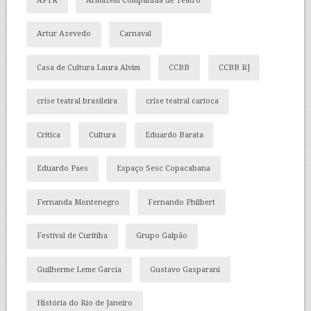
APTR
Armazém Companhia de Teatro
Artur Azevedo
Carnaval
Casa de Cultura Laura Alvim
CCBB
CCBB RJ
crise teatral brasileira
crise teatral carioca
Crítica
Cultura
Eduardo Barata
Eduardo Paes
Espaço Sesc Copacabana
Fernanda Montenegro
Fernando Philbert
Festival de Curitiba
Grupo Galpão
Guilherme Leme Garcia
Gustavo Gasparani
História do Rio de Janeiro