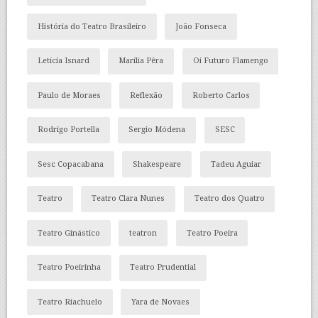
História do Teatro Brasileiro
João Fonseca
Letícia Isnard
Marília Pêra
Oi Futuro Flamengo
Paulo de Moraes
Reflexão
Roberto Carlos
Rodrigo Portella
Sergio Módena
SESC
Sesc Copacabana
Shakespeare
Tadeu Aguiar
Teatro
Teatro Clara Nunes
Teatro dos Quatro
Teatro Ginástico
teatron
Teatro Poeira
Teatro Poeirinha
Teatro Prudential
Teatro Riachuelo
Yara de Novaes