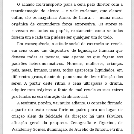
O achado foi transposto para a cena pelo diretor com a
transformação do elenco – e vale exclamar, que elenco!
enfim, são os magistrais Atores de Laura… – numa massa
orgânica de contundente força expressiva. Os atores se
revezam em todos os papéis, exatamente como se todos
fossem um e cada um pudesse ser qualquer um do todo.
Em consequência, a atitude social de castração se revela
em cena como um dispositivo de liquidação humana que
devasta todas as pessoas, não apenas os que fogem aos
padrões heteronormativos. Homens, mulheres, crianças,
pais, mães, irmãos, irmãs, todos aparecem liquidados, em
diferentes graus, diante do panorama de desertificação dos
seres. A partir deste ritmo, a cena ultrapassa o drama,
adquire tons trágicos: a fonte do mal revela as suas raízes
profundas na estruturação da alma social.
A tessitura, porém, vai muito adiante. O conceito firmado
a partir do texto ressoa forte no palco para um lugar de
criação além da felcidade da direção: há uma fabulosa
afinação geral da proposta. Cenografia e figurino, de
Wanderley Gomes, iluminação, de Aurélio de Simoni, e trilha