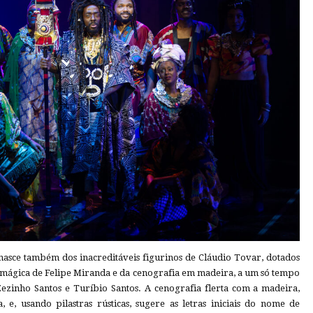
asce também dos inacreditáveis figurinos de Cláudio Tovar, dotados
z mágica de Felipe Miranda e da cenografia em madeira, a um só tempo
 Zezinho Santos e Turíbio Santos. A cenografia flerta com a madeira,
, e, usando pilastras rústicas, sugere as letras iniciais do nome de