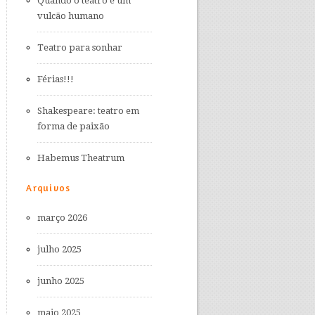
Quando o teatro é um
vulcão humano
Teatro para sonhar
Férias!!!
Shakespeare: teatro em
forma de paixão
Habemus Theatrum
Arquivos
março 2026
julho 2025
junho 2025
maio 2025