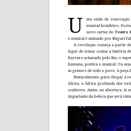
U
ma onda de renovação i
musical brasileiro. Por
novo cartaz do
Teatro 
o musical é assinado por Miguel F
A revolução começa a partir de
lugar de tentar contar a história 
Barras e aclamado pelo Rio, o espe
humana, poética e musical. Ou sej
as gentes e de todo o povo. A peç
Naturalmente, para chegar à re
África, a África profunda dos Gr
conheceu. Assim, na abertura, já 
impactante da beleza que será vist