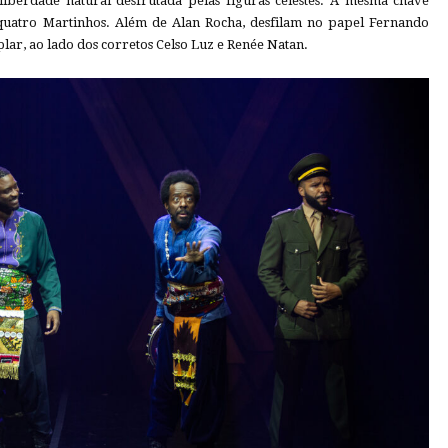
iberdade natural desfrutada pelas figuras celestes. A mesma chave
e quatro Martinhos. Além de Alan Rocha, desfilam no papel Fernando
ar, ao lado dos corretos Celso Luz e Renée Natan.