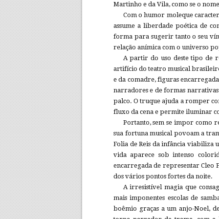
Martinho e da Vila, como se o nome,
Com o humor moleque caracterís
assume a liberdade poética de con
forma para sugerir tanto o seu vín
relação anímica com o universo po
A partir do uso deste tipo de
artifício do teatro musical brasile
e da comadre, figuras encarregadas
narradores e de formas narrativas
palco. O truque ajuda a romper co
fluxo da cena e permite iluminar c
Portanto, sem se impor como re
sua fortuna musical povoam a trama
Folia de Reis da infância viabili
vida aparece sob intenso color
encarregada de representar Cleo Fe
dos vários pontos fortes da noite.
A irresistível magia que cons
mais imponentes escolas de samb
boêmio graças a um anjo-Noel, d