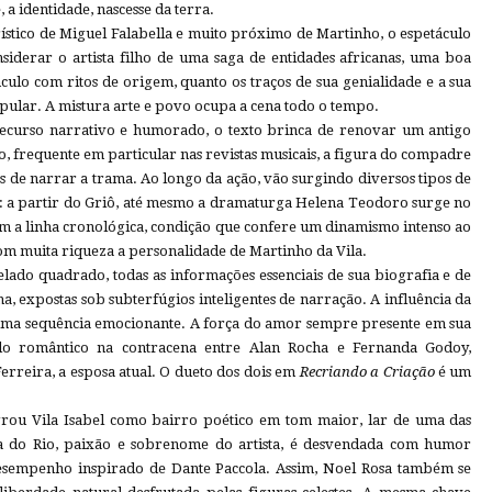
 a identidade, nascesse da terra.
tico de Miguel Falabella e muito próximo de Martinho, o espetáculo
siderar o artista filho de uma saga de entidades africanas, uma boa
culo com ritos de origem, quanto os traços de sua genialidade e a sua
pular. A mistura arte e povo ocupa a cena todo o tempo.
 recurso narrativo e humorado, o texto brinca de renovar um antigo
iro, frequente em particular nas revistas musicais, a figura do compadre
 de narrar a trama. Ao longo da ação, vão surgindo diversos tipos de
: a partir do Griô, até mesmo a dramaturga Helena Teodoro surge no
m a linha cronológica, condição que confere um dinamismo intenso ao
om muita riqueza a personalidade de Martinho da Vila.
lado quadrado, todas as informações essenciais de sua biografia e de
, expostas sob subterfúgios inteligentes de narração. A influência da
za uma sequência emocionante. A força do amor sempre presente em sua
ido romântico na contracena entre Alan Rocha e Fernanda Godoy,
rreira, a esposa atual. O dueto dos dois em
Recriando a Criação
é um
agrou Vila Isabel como bairro poético em tom maior, lar de uma das
a do Rio, paixão e sobrenome do artista, é desvendada com humor
esempenho inspirado de Dante Paccola. Assim, Noel Rosa também se