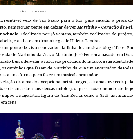
High-res version
rresistível veio de São Paulo para o Rio, para sacudir a praia do
tanto, nem sequer pense em deixar de ver
Martinho – Coração de Rei
,
Riachuelo
. Idealizado por Jô Santana, também realizador do projeto,
alabella, com base em dramaturgia de Helena Teodoro.
 um ponto de vista renovador da linha dos musicais biográficos. Em
de vida de Martinho da Vila, o Martinho José Ferreira nascido em Duas
táculo busca desvelar a natureza profunda do músico, a sua identidade
a, os caminhos que fazem de Martinho da Vila um encantador de todas
a busca uma forma para fazer um musical encantador.
velação da alma do excepcional artista negro, a trama envereda pela
iôs e de uma das mais densas mitologias que o nosso mundo até hoje
se impõe a majestática figura de Alan Rocha, como o Griô, um anúncio
a em cena.