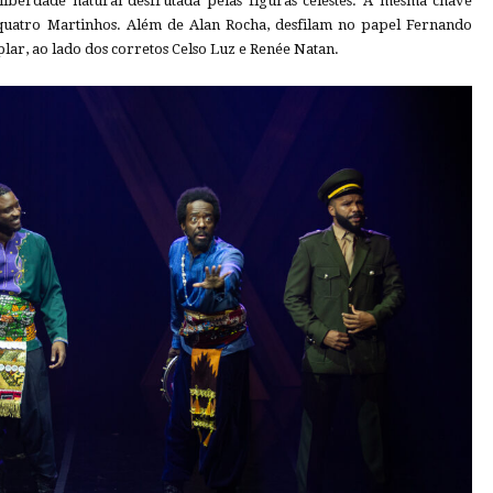
iberdade natural desfrutada pelas figuras celestes. A mesma chave
e quatro Martinhos. Além de Alan Rocha, desfilam no papel Fernando
ar, ao lado dos corretos Celso Luz e Renée Natan.