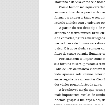
Martinho e da Vila, como se o nome,
Com o humor moleque caracterís
assume a liberdade poética de con
forma para sugerir tanto o seu vín
relação anímica com o universo po
A partir do uso deste tipo de
artifício do teatro musical brasile
e da comadre, figuras encarregadas
narradores e de formas narrativas
palco. O truque ajuda a romper co
fluxo da cena e permite iluminar c
Portanto, sem se impor como re
sua fortuna musical povoam a trama
Folia de Reis da infância viabili
vida aparece sob intenso color
encarregada de representar Cleo Fe
dos vários pontos fortes da noite.
A irresistível magia que cons
mais imponentes escolas de samb
boêmio graças a um anjo-Noel, d