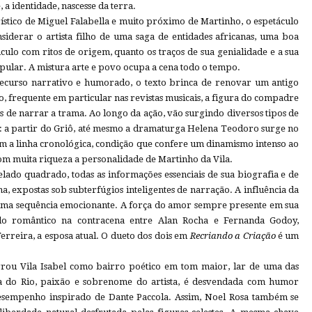
 a identidade, nascesse da terra.
tico de Miguel Falabella e muito próximo de Martinho, o espetáculo
siderar o artista filho de uma saga de entidades africanas, uma boa
culo com ritos de origem, quanto os traços de sua genialidade e a sua
pular. A mistura arte e povo ocupa a cena todo o tempo.
 recurso narrativo e humorado, o texto brinca de renovar um antigo
iro, frequente em particular nas revistas musicais, a figura do compadre
 de narrar a trama. Ao longo da ação, vão surgindo diversos tipos de
: a partir do Griô, até mesmo a dramaturga Helena Teodoro surge no
m a linha cronológica, condição que confere um dinamismo intenso ao
om muita riqueza a personalidade de Martinho da Vila.
lado quadrado, todas as informações essenciais de sua biografia e de
, expostas sob subterfúgios inteligentes de narração. A influência da
za uma sequência emocionante. A força do amor sempre presente em sua
ido romântico na contracena entre Alan Rocha e Fernanda Godoy,
rreira, a esposa atual. O dueto dos dois em
Recriando a Criação
é um
agrou Vila Isabel como bairro poético em tom maior, lar de uma das
a do Rio, paixão e sobrenome do artista, é desvendada com humor
esempenho inspirado de Dante Paccola. Assim, Noel Rosa também se