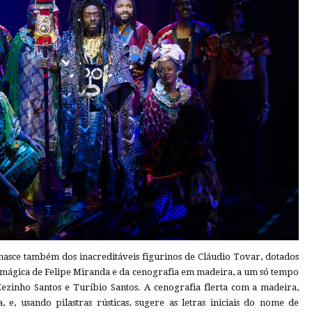
asce também dos inacreditáveis figurinos de Cláudio Tovar, dotados
z mágica de Felipe Miranda e da cenografia em madeira, a um só tempo
 Zezinho Santos e Turíbio Santos. A cenografia flerta com a madeira,
, e, usando pilastras rústicas, sugere as letras iniciais do nome de