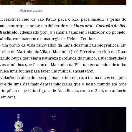
High-res version
rresistível veio de São Paulo para o Rio, para sacudir a praia do
tanto, nem sequer pense em deixar de ver
Martinho – Coração de Rei
,
Riachuelo
. Idealizado por Jô Santana, também realizador do projeto,
alabella, com base em dramaturgia de Helena Teodoro.
 um ponto de vista renovador da linha dos musicais biográficos. Em
de vida de Martinho da Vila, o Martinho José Ferreira nascido em Duas
táculo busca desvelar a natureza profunda do músico, a sua identidade
a, os caminhos que fazem de Martinho da Vila um encantador de todas
a busca uma forma para fazer um musical encantador.
velação da alma do excepcional artista negro, a trama envereda pela
iôs e de uma das mais densas mitologias que o nosso mundo até hoje
se impõe a majestática figura de Alan Rocha, como o Griô, um anúncio
a em cena.