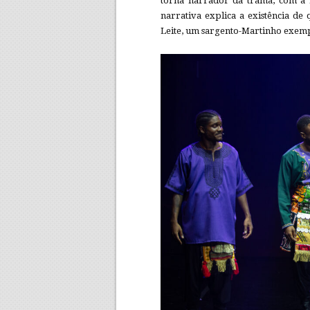
torna narrador da trama, com a l
narrativa explica a existência d
Leite, um sargento-Martinho exempl