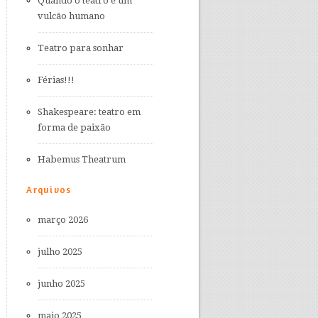
Quando o teatro é um
vulcão humano
Teatro para sonhar
Férias!!!
Shakespeare: teatro em
forma de paixão
Habemus Theatrum
Arquivos
março 2026
julho 2025
junho 2025
maio 2025