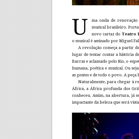
U
ma onda de renovação i
musical brasileiro. Por
novo cartaz do
Teatro 
o musical é assinado por Miguel F
A revolução começa a partir de
lugar de tentar contar a história 
Barras e aclamado pelo Rio, o espe
humana, poética e musical. Ou sej
as gentes e de todo o povo. A peç
Naturalmente, para chegar à re
África, a África profunda dos Gr
conheceu. Assim, na abertura, já 
impactante da beleza que será vist