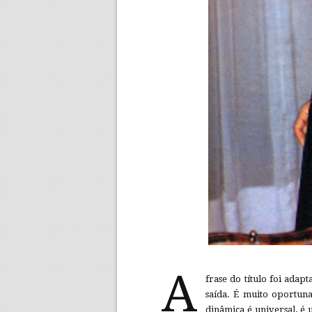
A
frase do título foi ada
saída. É muito oportuna
dinâmica é universal, é