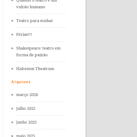
Quando o teatro é um
vulcão humano
Teatro para sonhar
Férias!!!
Shakespeare: teatro em
forma de paixão
Habemus Theatrum
Arquivos
março 2026
julho 2025
junho 2025
maio 2025