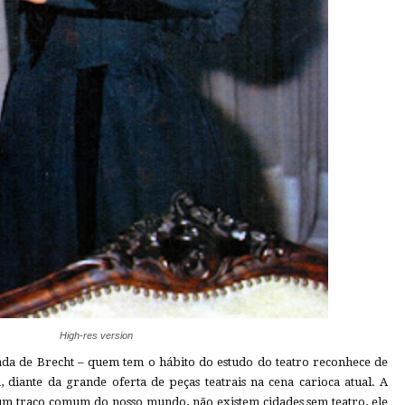
High-res version
ptada de Brecht – quem tem o hábito do estudo do teatro reconhece de
, diante da grande oferta de peças teatrais na cena carioca atual. A
 um traço comum do nosso mundo, não existem cidades sem teatro, ele