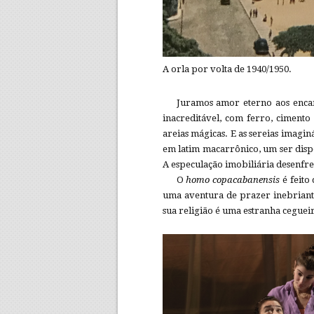
A orla por volta de 1940/1950.
Juramos amor eterno aos enca
inacreditável, com ferro, cimento
areias mágicas. E as sereias imag
em latim macarrônico, um ser disp
A especulação imobiliária desenfre
O
homo
copacabanensis
é feito
uma aventura de prazer inebriante
sua religião é uma estranha cegueir