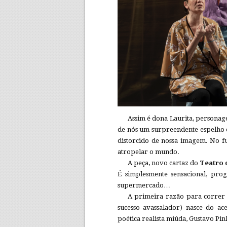
Assim é dona Laurita, persona
de nós um surpreendente espelho ex
distorcido de nossa imagem. No fu
atropelar o mundo.
A peça, novo cartaz do
Teatro
É simplesmente sensacional, prog
supermercado…
A primeira razão para correr a
sucesso avassalador) nasce do ac
poética realista miúda, Gustavo Pi