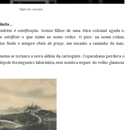
High-res version
 linda…
 também é
coisificação
. Somos filhos de uma ótica colonial aguda e,
de
coisificar
o que existe ao nosso redor. O pior: na nossa rotina,
isa
linda
é sempre
cheia
de
graça
, um encanto a caminho do mar,
nema se tornara a nova aldeia da carioquice. Copacabana perdera o
lópole-formigueiro labiríntica, sem sombra sequer do velho glamour