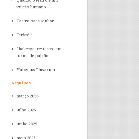
Quando o teatro é um
vulcão humano
Teatro para sonhar
Férias!!!
Shakespeare: teatro em
forma de paixão
Habemus Theatrum
Arquivos
março 2026
julho 2025
junho 2025
maio 2025