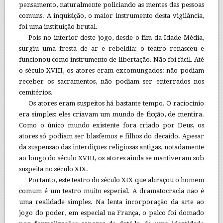
pensamento, naturalmente policiando as mentes das pessoas
comuns. A inquisição, o maior instrumento desta vigilância,
foi uma instituição brutal.
Pois no interior deste jogo, desde o fim da Idade Média,
surgiu uma fresta de ar e rebeldia: o teatro renasceu e
funcionou como instrumento de libertação. Não foi fácil. Até
o século XVIII, os atores eram excomungados: não podiam
receber os sacramentos, não podiam ser enterrados nos
cemitérios.
Os atores eram suspeitos há bastante tempo. O raciocínio
era simples: eles criavam um mundo de ficção, de mentira.
Como o único mundo existente fora criado por Deus, os
atores só podiam ser blasfemos e filhos do decaído. Apesar
da suspensão das interdições religiosas antigas, notadamente
ao longo do século XVIII, os atores ainda se mantiveram sob
suspeita no século XIX.
Portanto, este teatro do século XIX que abraçou o homem
comum é um teatro muito especial. A dramatocracia não é
uma realidade simples. Na lenta incorporação da arte ao
jogo do poder, em especial na França, o palco foi domado