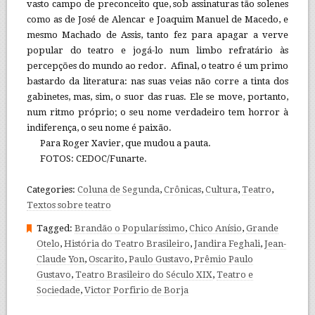
vasto campo de preconceito que, sob assinaturas tão solenes
como as de José de Alencar e Joaquim Manuel de Macedo, e
mesmo Machado de Assis, tanto fez para apagar a verve
popular do teatro e jogá-lo num limbo refratário às
percepções do mundo ao redor. Afinal, o teatro é um primo
bastardo da literatura: nas suas veias não corre a tinta dos
gabinetes, mas, sim, o suor das ruas. Ele se move, portanto,
num ritmo próprio; o seu nome verdadeiro tem horror à
indiferença, o seu nome é paixão.
Para Roger Xavier, que mudou a pauta.
FOTOS: CEDOC/Funarte.
Categories:
Coluna de Segunda
,
Crônicas
,
Cultura
,
Teatro
,
Textos sobre teatro
Tagged:
Brandão o Popularíssimo
,
Chico Anísio
,
Grande
Otelo
,
História do Teatro Brasileiro
,
Jandira Feghali
,
Jean-
Claude Yon
,
Oscarito
,
Paulo Gustavo
,
Prêmio Paulo
Gustavo
,
Teatro Brasileiro do Século XIX
,
Teatro e
Sociedade
,
Victor Porfirio de Borja