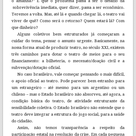
o amanhã?” É que o problema passa a ser o desafio da
sobrevivência imediata, quer dizer, passa a ser econômico.
Teremos a volta. Mas, até lá e quando chegar lá, o teatro vai
viver de quê? Como será o retorno? Quem estará lá? Com
que dinheiro?
Alguns coletivos bem estruturados já começaram a
cuidar do tema, pensar o assunto urgente. Basicamente, na
nossa forma atual de produzir teatro, no século XXI, existem
três caminhos para dotar o teatro de meios para o seu
financiamento: a bilheteria, o mecenato/doação civil e a
subvenção/dotação oficial.
No caso brasileiro, vale começar pensando o mais difícil,
o apoio oficial ao teatro. Pode parecer bem estranho para
um estrangeiro – até mesmo para um argentino ou um
chileno – mas o Estado brasileiro não absorveu, até agora, a
condição básica do teatro, de atividade estruturante da
sensibilidade coletiva. O Estado brasileiro não entende que o
teatro deve integrar a estrutura do jogo social, para a saúde
do cidadão.
Assim, não temos transparência a respeito da
participação estatal na resolução da crise. Em cada pequena