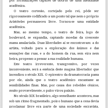
por formalizações capazes de dotá-lo de uma identidade
acadêmica.
O teatro cortesão, cortejado pelo rei, pôde ser
rigorosamente codificado a um ponto tal que nem o próprio
Aristóteles permaneceu livre. Tornou-se uma entidade
acadêmica.
Mas, ao mesmo tempo, o teatro de feira, logo de
boulevard, se expandia, captando moedas da crescente
massa assalariada. Duas liberdades aí se encontravam: a do
artista, voltado para a exploração dos ânimos e das
sensações das ruas, e a do homem da rua, sem eira nem
beira, propenso a pensar a sua realidade humana.
Este teatro irreverente, transgressivo, por vezes
inconveniente, será a essência deste magma libertador que
incendiou o século XIX. O epicentro da dramatocracia passa
por ele, ainda que o teatro acadêmico encantasse as
sensibilidades finas. Mas, por causa dos rebeldes cênicos,
muito provavelmente, o palco virou paixão.
No século XIX brasileiro, algo semelhante aconteceu, mas
sob um ritmo fragmentado, pois o humano que a cena devia
proclamar livre era parte de uma sociedade escravista.