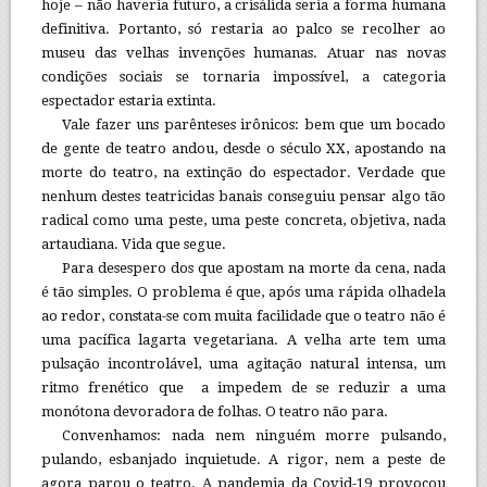
hoje – não haveria futuro, a crisálida seria a forma humana
definitiva. Portanto, só restaria ao palco se recolher ao
museu das velhas invenções humanas. Atuar nas novas
condições sociais se tornaria impossível, a categoria
espectador estaria extinta.
Vale fazer uns parênteses irônicos: bem que um bocado
de gente de teatro andou, desde o século XX, apostando na
morte do teatro, na extinção do espectador. Verdade que
nenhum destes teatricidas banais conseguiu pensar algo tão
radical como uma peste, uma peste concreta, objetiva, nada
artaudiana. Vida que segue.
Para desespero dos que apostam na morte da cena, nada
é tão simples. O problema é que, após uma rápida olhadela
ao redor, constata-se com muita facilidade que o teatro não é
uma pacífica lagarta vegetariana. A velha arte tem uma
pulsação incontrolável, uma agitação natural intensa, um
ritmo frenético que a impedem de se reduzir a uma
monótona devoradora de folhas. O teatro não para.
Convenhamos: nada nem ninguém morre pulsando,
pulando, esbanjado inquietude. A rigor, nem a peste de
agora parou o teatro. A pandemia da Covid-19 provocou