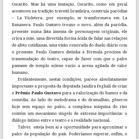
Oscarito. Mas há uma mutação. Oscarito, como em geral
aconteceu na tradição travesti brasileira, construía paródias
– La Violetera, por exemplo, se transformava em La
Bananera. Paulo Gustavo trouxe o novo, além da paródia,
presente numa lista imensa de personagens originais, ele
criou a mãe, uma divertida forma ácida de falar nas relações
de afeto cotidianas, uma visão renovada do duelo diário com
o presente. Paulo Gustavo detinha a fórmula preciosa de
transmudação do teatro, capaz de fazer com que o palco
passasse de templo solene vazio a arena agitada de calor
humano.
Evidentemente, nestas condições, parece absolutamente
importante a proposta da deputada Jandira Feghali de criar
o
Prêmio Paulo Gustavo
para a valorização do humor e da
comédia. Ao lado do melodrama e do dramalhão, gêneros
hoje sem espaço no palco, a complexa máquina do riso
contém um mecanismo singelo de extrema importância: o
diálogo íntimo entre o teatro e a realidade nacional.
Talvez esteja bem aí a oportunidade para aproximar o
palco da população do país. Poderíamos superar, enfim, o