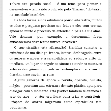
Talvez este pecado social – é um tema para pensar e
desenvolver – tenha sido o culpado pelo “fracasso” do teatro
na sociedade brasileira.
De toda forma, ainda estudamos pouco este teatro, muitos
estudos e pesquisas precisam ser feitos e eles com certeza
ajudarão muito o processo de entender o país e a sua alma.
Vale destacar, por exemplo, a descomunal força
antiacadêmica deste teatro musical brasileiro.
O que significa esta afirmação? Significa constatar a
existência de um diálogo franco, intenso, desbragado, entre
os autores e atores e a sensibilidade ao redor, o grito do
imediato. Em lugar de seguir os cânones e ouvir as musas, os
autores dos gêneros populares contemplavam o absurdo
dos cânones e ouviam as ruas.
Alguns gêneros da época – revista, opereta, burleta,
mágica – possuíam uma estrutura de texto plástica, apta para
dialogar com o momento. Esta plástica também se estendia à
arte do ator – o ator era livre para criar e contribuir.
Criações de atores migravam entre espetáculos sem
problemas.