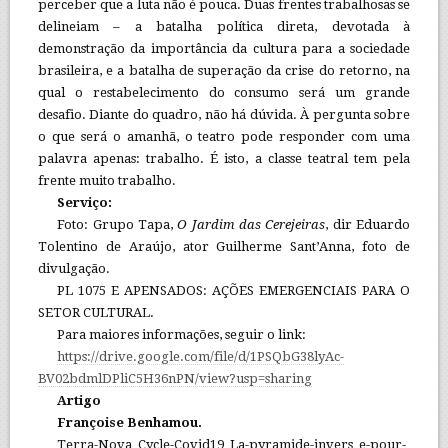
perceber que a luta não é pouca. Duas frentes trabalhosas se
delineiam – a batalha política direta, devotada à
demonstração da importância da cultura para a sociedade
brasileira, e a batalha de superação da crise do retorno, na
qual o restabelecimento do consumo será um grande
desafio. Diante do quadro, não há dúvida. À pergunta sobre
o que será o amanhã, o teatro pode responder com uma
palavra apenas: trabalho. É isto, a classe teatral tem pela
frente muito trabalho.
Serviço:
Foto: Grupo Tapa,
O Jardim das Cerejeiras
, dir Eduardo
Tolentino de Araújo, ator Guilherme Sant’Anna, foto de
divulgação.
PL 1075 E APENSADOS: AÇÕES EMERGENCIAIS PARA O
SETOR CULTURAL.
Para maiores informações, seguir o link:
https://drive.google.com/file/d/1PSQbG38lyAc-
BV02bdmlDPliC5H36nPN/view?usp=sharing
Artigo
Françoise Benhamou.
Terra-Nova_Cycle-Covid19_La-pyramide-invers_e-pour-