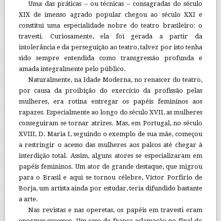
Uma das práticas – ou técnicas – consagradas do século
XIX de imenso agrado popular chegou ao século XXI e
constitui uma especialidade nobre do teatro brasileiro: o
travesti. Curiosamente, ela foi gerada a partir da
intolerância e da perseguição ao teatro, talvez por isto tenha
sido sempre entendida como transgressão profunda e
amada integralmente pelo público.
Naturalmente, na Idade Moderna, no renascer do teatro,
por causa da proibição do exercício da profissão pelas
mulheres, era rotina entregar os papéis femininos aos
rapazes. Especialmente ao longo do século XVII, as mulheres
conseguiram se tornar atrizes. Mas, em Portugal, no século
XVIII, D. Maria I, seguindo o exemplo de sua mãe, começou
a restringir o acesso das mulheres aos palcos até chegar à
interdição total. Assim, alguns atores se especializaram em
papéis femininos. Um ator de grande destaque, que migrou
para o Brasil e aqui se tornou célebre, Victor Porfirio de
Borja, um artista ainda por estudar, teria difundido bastante
a arte.
Nas revistas e nas operetas, os papéis em travesti eram
enormes sucessos. Um caso de franca aclamação no final do