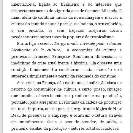
internacional ligada ao brasileiro e do interesse que
despertamos nasceu do vigor da arte de Carmem Miranda. E
mais: além de construir muito da nossa imagem e marcar a
cultura do mundo na sua época, a sua baiana, o seu colorido,
o seu encanto, os seus trejeitos brejeiros foram
predecessores importantes da pop-art e do tropicalismo.
Em artigo recente,
La pyramide inversée pour relancer
l’économie de la culture
, a economista da cultura e
professora francesa Françoise Benhamou dimensiona o
ineditismo da crise atual frente à história. Ela observa uma
condição fundamental a considerar – esta crise não será
superada simplesmente a partir da retomada do consumo.
A seu ver, na França, não existe uma sinalização clara de
retorno do consumidor de cultura a curto prazo, situação
que impõe o investimento no produtor e na produção,
portanto, para assegurar a retomada da cadeia de produção
cultural. Importa, no seu parecer, seguir uma lógica de New
Deal, de preservar o emprego e construir o futuro através
de investimentos. Seria o caso de atender, de saída, o
primeiro escalão da produção – autores, artistas, criadores.