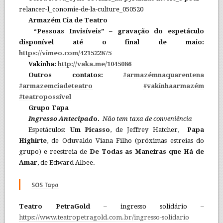
relancer-l_conomie-de-la-culture_050520
Armazém Cia de Teatro
“Pessoas Invisíveis” – gravação do espetáculo
disponível até o final de maio:
https://vimeo.com/421522875
Vakinha:
http://vaka.me/1045086
Outros contatos:
#armazémnaquarentena
#armazemciadeteatro
#vakinhaarmazém
#teatropossível
Grupo Tapa
Ingresso Antecipad
o.
Não tem taxa de conveniência
Espetáculos:
Um Picasso
, de Jeffrey Hatcher,
Papa
Highirte
, de Oduvaldo Viana Filho (próximas estreias do
grupo) e reestreia de
De Todas as Maneiras que Há de
Amar
, de Edward Albee.
SOS Tapa
Teatro PetraGold
– ingresso solidário –
https://www.teatropetragold.com.br/ingresso-solidario