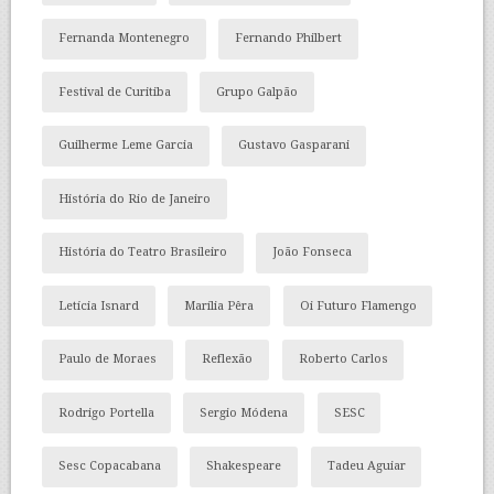
Fernanda Montenegro
Fernando Philbert
Festival de Curitiba
Grupo Galpão
Guilherme Leme Garcia
Gustavo Gasparani
História do Rio de Janeiro
História do Teatro Brasileiro
João Fonseca
Letícia Isnard
Marília Pêra
Oi Futuro Flamengo
Paulo de Moraes
Reflexão
Roberto Carlos
Rodrigo Portella
Sergio Módena
SESC
Sesc Copacabana
Shakespeare
Tadeu Aguiar